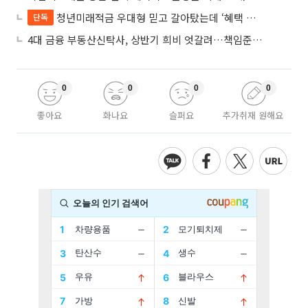
청년미래적금 우대형 믿고 갈아탔는데 ‘혜택 반토막’…심사 오류에 가입자 혼선
단독
4대 금융 부동산신탁사, 상반기 희비 엇갈려…책임준공 손실 반영 시점이 갈랐다
0
0
0
0
좋아요
화나요
슬퍼요
추가취재 원해요