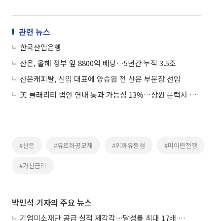
관련 뉴스
한국산업은행
산은, 올해 정부 앞 8800억 배당…5년간 누적 3.5조
산은캐피탈, 신임 대표에 양승원 전 산은 부문장 선임
美 클래리티 법안 연내 통과 가능성 13%…상원 문턱서 제동
#산은
#유로화공모채
#외화유동성
#미이란전쟁
#가산금리
박민석 기자의 주요 뉴스
기업미소재단 공급 실적 제각각⋯달성률 최대 17배 차이