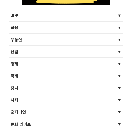
마켓
금융
부동산
산업
경제
국제
정치
사회
오피니언
문화·라이프