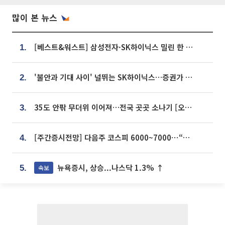
많이 본 뉴스
[베스트&워스트] 삼성전자·SK하이닉스 밀린 한 주…상상인증권은 85% 급등
1.
'불안과 기대 사이' 널뛰는 SK하이닉스…증권가 "HBM4·LTA 기반 펀터멘털 견고"
2.
35도 안팎 무더위 이어져…전국 곳곳 소나기 [오늘 날씨]
3.
[주간증시전망] 다음주 코스피 6000~7000⋯“外人 수급은 정책이 변수”
4.
뉴욕증시, 상승...나스닥 1.3% ↑
속보
5.