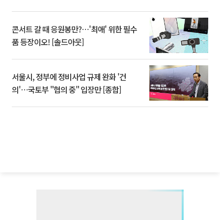
콘서트 갈 때 응원봉만?⋯'최애' 위한 필수
품 등장이오! [솔드아웃]
서울시, 정부에 정비사업 규제 완화 '건
의'⋯국토부 "협의 중" 입장만 [종합]