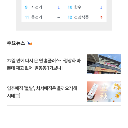
주요뉴스
22일 만에 다시 문 연 홈플러스…정상화 바
쁜데 재고 없어 ‘발동동’[가보니]
입추매직 '불발', 처서매직은 올까요? [해
시태그]