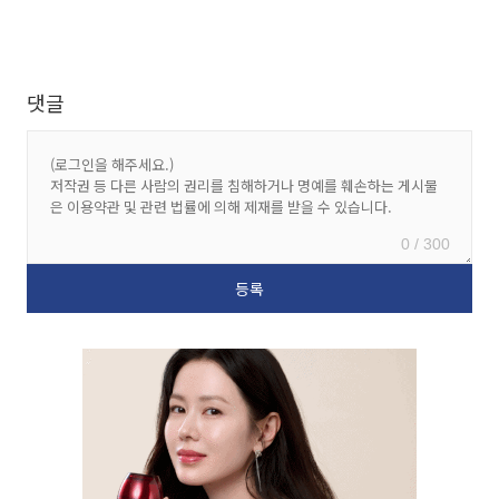
댓글
0 / 300