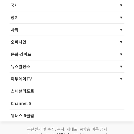
국제
정치
사회
오피니언
문화·라이프
뉴스발전소
이투데이TV
스페셜리포트
Channel 5
위너스IR클럽
무단전재 및 수집, 복사, 재배포, AI학습 이용 금지