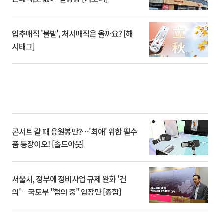
입추매직 '불발', 처서매직은 올까요? [해
시태그]
콘서트 갈 때 응원봉만?⋯'최애' 위한 필수
품 등장이오! [솔드아웃]
서울시, 정부에 정비사업 규제 완화 '건
의'⋯국토부 "협의 중" 입장만 [종합]