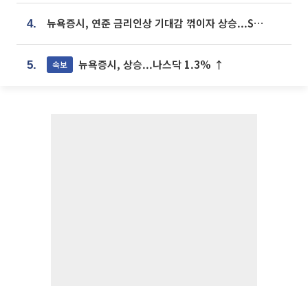
뉴욕증시, 연준 금리인상 기대감 꺾이자 상승...S&P500 사상 최고치 [종합]
4.
뉴욕증시, 상승...나스닥 1.3% ↑
속보
5.