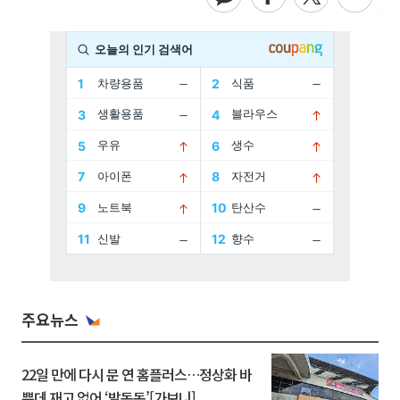
주요뉴스
22일 만에 다시 문 연 홈플러스…정상화 바
쁜데 재고 없어 ‘발동동’[가보니]