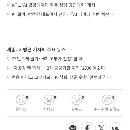
KTL, 'AI·공공데이터 활용 창업 경진대회' 개최
KT알파, 박정민 대표이사 선임⋯”AI·데이터 기반 혁신 주력”
세종=서병곤 기자의 주요 뉴스
中 반도체 굴기⋯韓 ‘고부가 전환’ 할 때
"지방행 땐 퇴사"⋯2차 공공기관 이전 '2030 엑소더스' 뇌관
범용 버리고 고부가로⋯K-석화, 생존 위한 '선택과 집중'
0
0
0
0
좋아요
화나요
슬퍼요
추가취재 원해요