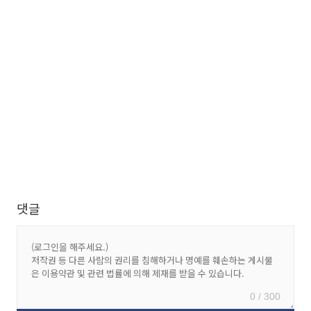
댓글
0 / 300