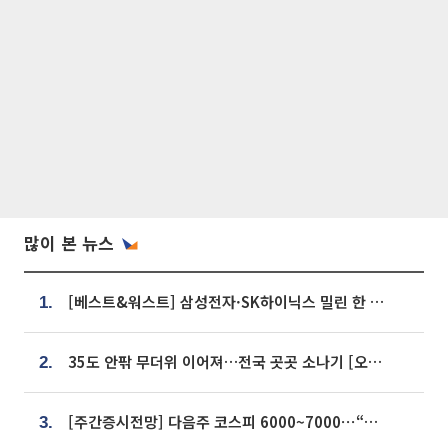
많이 본 뉴스
[베스트&워스트] 삼성전자·SK하이닉스 밀린 한 주…상상인증권은 85% 급등
1.
35도 안팎 무더위 이어져…전국 곳곳 소나기 [오늘 날씨]
2.
[주간증시전망] 다음주 코스피 6000~7000⋯“外人 수급은 정책이 변수”
3.