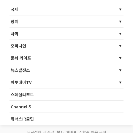
국제
정치
사회
오피니언
문화·라이프
뉴스발전소
이투데이TV
스페셜리포트
Channel 5
위너스IR클럽
무단전재 및 수집, 복사, 재배포, AI학습 이용 금지