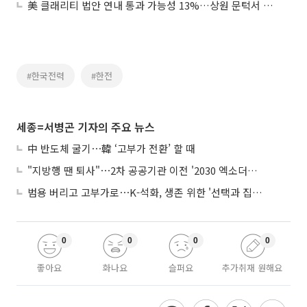
美 클래리티 법안 연내 통과 가능성 13%…상원 문턱서 제동
#한국전력
#한전
세종=서병곤 기자의 주요 뉴스
中 반도체 굴기⋯韓 ‘고부가 전환’ 할 때
"지방행 땐 퇴사"⋯2차 공공기관 이전 '2030 엑소더스' 뇌관
범용 버리고 고부가로⋯K-석화, 생존 위한 '선택과 집중'
0
0
0
0
좋아요
화나요
슬퍼요
추가취재 원해요