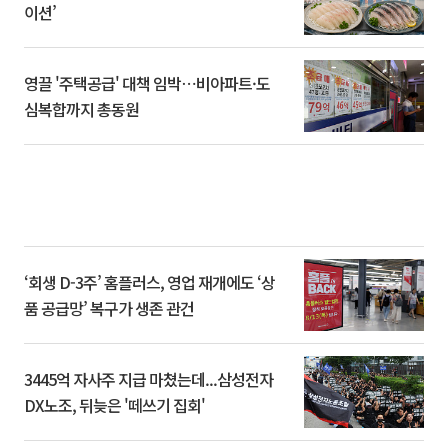
이션’
영끌 '주택공급' 대책 임박⋯비아파트·도
심복합까지 총동원
‘회생 D-3주’ 홈플러스, 영업 재개에도 ‘상
품 공급망’ 복구가 생존 관건
3445억 자사주 지급 마쳤는데...삼성전자
DX노조, 뒤늦은 '떼쓰기 집회'