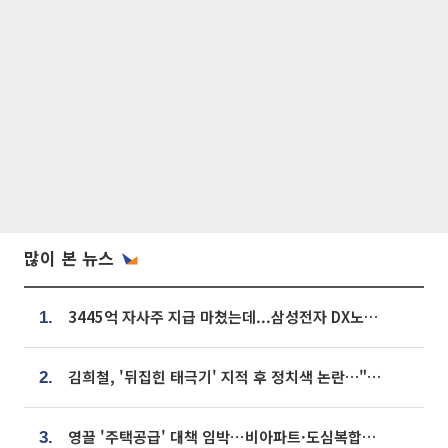
많이 본 뉴스
3445억 자사주 지급 마쳤는데...삼성전자 DX노조, 뒤늦은 '떼쓰기 집회'
1.
김희철, '뒤집힌 태극기' 지적 후 정치색 논란…"좌우 떠나 우리나라 국기"
2.
영끌 '주택공급' 대책 임박⋯비아파트·도심복합까지 총동원
3.