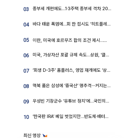
종부세 개편에도…1·3주택 종부세 격차 2028년부터 확대
03
바다 태운 폭염에…회 한 접시도 ‘히트플레이션’
04
05
이란, 미국에 호르무즈 합의 조건 제시…美 “경기 아직 안 끝나” [종합]
미국, 가상자산 포괄 규제 속도…상원, ‘클래리티법’ 9월 절차투표 추진
06
‘회생 D-3주’ 홈플러스, 영업 재개에도 ‘상품 공급망’ 복구가 생존 관건
07
맥북 품은 삼성에 ‘중국산’ 맹추격⋯커지는 노트북 OLED 시장
08
우성빈 기장군수 ‘유튜브 정치’에…국민의힘 군의원들 집단 반발
09
‘한국판 IRA’ 베일 벗었지만…반도체·배터리 업계 “시행령이 관건”
10
최신 영상