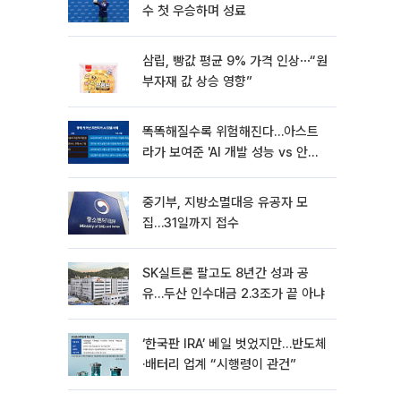
수 첫 우승하며 성료
삼립, 빵값 평균 9% 가격 인상⋯“원
부자재 값 상승 영향”
똑똑해질수록 위험해진다…아스트
라가 보여준 'AI 개발 성능 vs 안전
딜레마'
중기부, 지방소멸대응 유공자 모
집…31일까지 접수
SK실트론 팔고도 8년간 성과 공
유…두산 인수대금 2.3조가 끝 아냐
‘한국판 IRA’ 베일 벗었지만…반도체
·배터리 업계 “시행령이 관건”