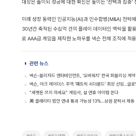
대상은 줄이되 성공에 대한 확신은 높이는 ‘선택과 집중’ 
미래 성장 동력인 인공지능(AI)과 인수합병(M&A) 전
30년간 축적된 수십억 건의 플레이 데이터인 맥락을 활
로 AAA급 게임을 제작한 노하우를 넥슨 전체 조직에 
관련 뉴스
넥슨-블리자드 엔터테인먼트, ‘오버워치’ 한국 퍼블리싱 계약
넥슨, 아크 레이더스 주역 ‘패트릭 쇠더룬드’ 회장 선임…글로
“세뱃돈 쓰지 마세요” 게임사, 설 연휴 아이템 쏜다
美 클래리티 법안 연내 통과 가능성 13%…상원 문턱서 제동