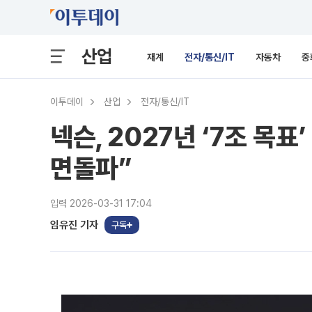
산업
재계
전자/통신/IT
자동차
중
이투데이
산업
전자/통신/IT
넥슨, 2027년 ‘7조 목
면돌파”
입력 2026-03-31 17:04
임유진 기자
구독