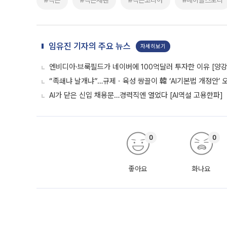
#넥슨
#넥슨재팬
#넥슨코리아
#메이플스토리
임유진 기자의 주요 뉴스
자세히보기
엔비디아·브룩필드가 네이버에 100억달러 투자한 이유 [양강전
“족쇄냐 날개냐”…규제ㆍ육성 쌍끌이 韓 ‘AI기본법 개정안’ 
AI가 닫은 신입 채용문…경력직엔 열었다 [AI역설 고용한파]
0
0
좋아요
화나요