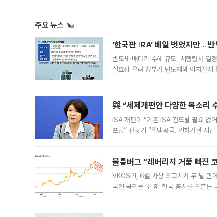
주요 뉴스
‘한국판 IRA’ 베일 벗었지만…
반도체·배터리 수혜 규모, 시행령서 결정
실효성 우려 정부가 반도체와 이차전지 
법(IRA)’으로 불리는 국내생산세액공제
與 “세제개편안 다양한 목소리 
ISA 개편에 “기존 ISA 건드릴 필요 
프닝” 선긋기 “주택공급, 인허가권 지닌
견을 수렴해 당정과 개편안에 대한 조율
블룸버그 “레버리지 거품 빠진 코
VKOSPI, 6월 사상 최고치서 두 달
국인 복귀는 ‘신중’ 한국 증시를 뒤흔
했다. 대규모 반대매매로 레버리지 투자