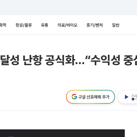
화학
항공/물류
유통
의료/바이오
중기/벤처
일반
표’ 달성 난항 공식화…“수익성 
기사
구글 선호매체 추가