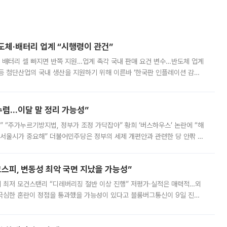
반도체·배터리 업계 “시행령이 관건”
 배터리 셀 빠지면 반쪽 지원…업계 촉각 국내 판매 요건 변수…반도체 업계
등 첨단산업의 국내 생산을 지원하기 위해 이른바 ‘한국판 인플레이션 감축
를 신설했지만, 업계에서는 세부 지원 대상에 따라 정책 효과가 크게 달라
수렴…이달 말 정리 가능성”
없어” “주가누르기방지법, 정부가 조정 가닥잡아” 황희 ‘버스하우스’ 논란에 “해
 서울시가 중요해” 더불어민주당은 정부의 세제 개편안과 관련한 당 안팎 의
에 나서겠다고 예고했다. 민주당은 8월 말 당정 조율을 거친 개편안이
스피, 변동성 최악 국면 지났을 가능성”
 만에 최저 모건스탠리 “디레버리징 절반 이상 진행” 저평가·실적은 매력적…외
든 극심한 혼란이 정점을 통과했을 가능성이 있다고 블룸버그통신이 9일 진단
가 상당 부분 정리된 데다 금융당국의 규제 강화로 고위험 상품 거래도 급감