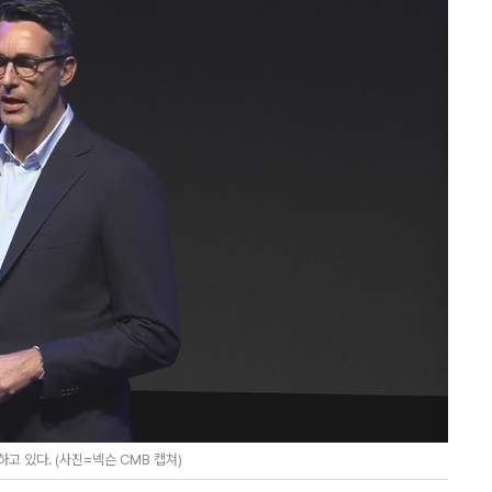
고 있다. (사진=넥슨 CMB 캡쳐)