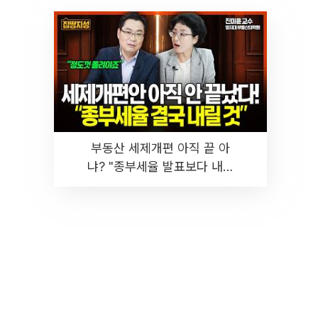
부동산 세제개편 아직 끝 아
냐? "종부세율 발표보다 내릴
것" 장기거주·양도세 전망 I 집
땅지성 I 김인만, 진미윤