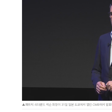
▲패트릭 쇠더룬드 넥슨 회장이 31일 일본 도쿄에서 열린 CMB에서 발표하