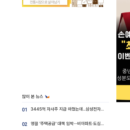
많이 본 뉴스
3445억 자사주 지급 마쳤는데...삼성전자 DX노조, 뒤늦은 '떼쓰기 집회'
01
영끌 '주택공급' 대책 임박⋯비아파트·도심복합까지 총동원
02