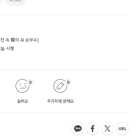
#CMB
 속 韓의 AI 승부수]
오늘 시행
0
0
슬퍼요
추가취재 원해요