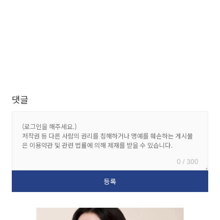
댓글
0 / 300