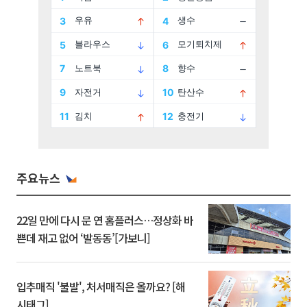
주요뉴스
22일 만에 다시 문 연 홈플러스…정상화 바
쁜데 재고 없어 ‘발동동’[가보니]
입추매직 '불발', 처서매직은 올까요? [해
시태그]