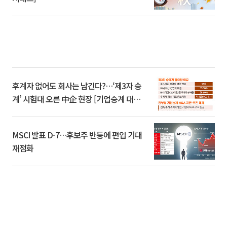
후계자 없어도 회사는 남긴다?…‘제3자 승
계’ 시험대 오른 中企 현장 [기업승계 대전
환]
MSCI 발표 D-7…후보주 반등에 편입 기대
재점화