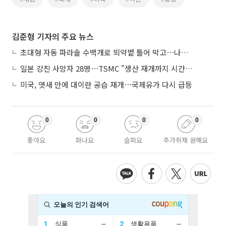
김준형 기자의 주요 뉴스
초대형 자동 파라솔 수백개로 뙤약볕 틀어 막고⋯나라별 폭염 생존법
일본 강진 사망자 28명⋯TSMC "생산 재개까지 시간 필요해"
미국, 엿새 만에 대이란 공습 재개⋯국제유가 다시 급등
0
0
0
0
좋아요
화나요
슬퍼요
추가취재 원해요