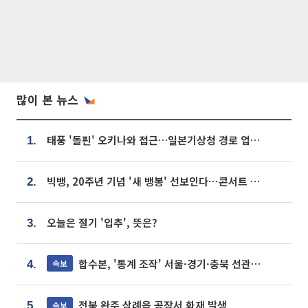
많이 본 뉴스
태풍 '돌핀' 오키나와 접근…일본기상청 경로 업데이트
1.
빅뱅, 20주년 기념 '새 뱅봉' 선보인다⋯콘서트 앞두고 팝업 개최
2.
오늘은 절기 '입추', 뜻은?
3.
합수본, '통계 조작' 서울·경기·충북 선관위 등 추가 압수수색
속보
4.
전북 완주 삼례읍 공장서 화재 발생
속보
5.