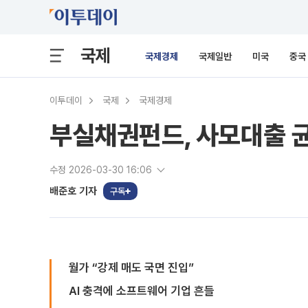
국제
국제경제
국제일반
미국
중국
이투데이
국제
국제경제
부실채권펀드, 사모대출 균
수정 2026-03-30 16:06
배준호 기자
구독
월가 “강제 매도 국면 진입”
AI 충격에 소프트웨어 기업 흔들