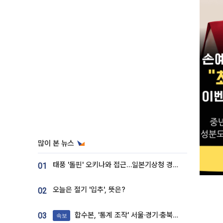
많이 본 뉴스
태풍 '돌핀' 오키나와 접근…일본기상청 경로 업데이트
01
오늘은 절기 '입추', 뜻은?
02
합수본, '통계 조작' 서울·경기·충북 선관위 등 추가 압수수색
03
속보