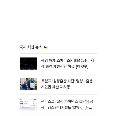
국제 최신 뉴스
락업 해제 스페이스X 6.14%↑⋯시
장 충격 제한적인 이유 [마켓핫]
트럼프 ‘원정출산 차단’ 명령⋯출생
시민권 제한 재시동
샌디스크, 실적 가이던스 실망에 급
락⋯웨스턴디지털도 13%↓ [뉴욕
증시 무버]