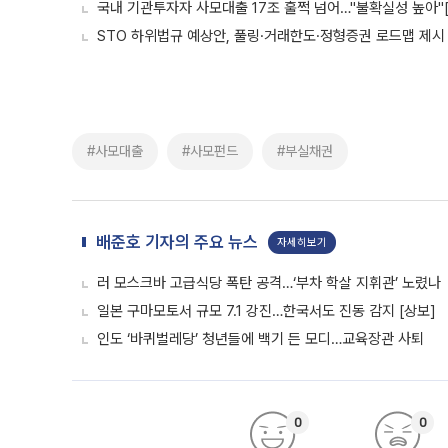
국내 기관투자자 사모대출 17조 훌쩍 넘어…"불확실성 높아"
STO 하위법규 예상안, 풀링·거래한도·정형증권 로드맵 제시
#사모대출
#사모펀드
#부실채권
배준호 기자의 주요 뉴스
자세히보기
러 모스크바 고급식당 폭탄 공격…‘부차 학살 지휘관’ 노렸나
일본 구마모토서 규모 7.1 강진…한국서도 진동 감지 [상보]
인도 ‘바퀴벌레당’ 청년들에 백기 든 모디…교육장관 사퇴
0
0