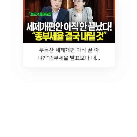
부동산 세제개편 아직 끝 아
냐? "종부세율 발표보다 내릴
것" 장기거주·양도세 전망 I 집
땅지성 I 김인만, 진미윤