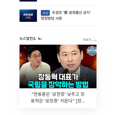
트럼프 ‘美 원정출산 금지’
속보
행정명령 서명
뉴스발전소
“한동훈은 ‘공한증’ 낮추고 장
동혁은 ‘공장증’ 키운다” [정치
대학]