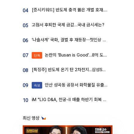
[증시키워드] 반도체 충격 뚫은 개별 호재...포스코퓨처엠·에코프로·한화솔루션 '눈길'
04
고점서 후퇴한 국제 금값…국내 금시세는?
05
‘나솔사계’ 국화, 결별 후 재등장⋯첫인상 투표 휩쓸고 ‘인기녀’ 등극
06
논란의 'Busan is Good'…8억 도시브랜드, 용산 대통령실 CI 업체가 수행
07
단독
[특징주] 반도체 온기 탄 2차전지...삼성SDI, 장 초반 7% 넘게 껑충
08
안산 성곡동 공장서 화학물질 유출 사고 발생
09
속보
iM "LIG D&A, 천궁-II 매출 하반기 회복 전망…방산 톱픽 유지"
10
최신 영상