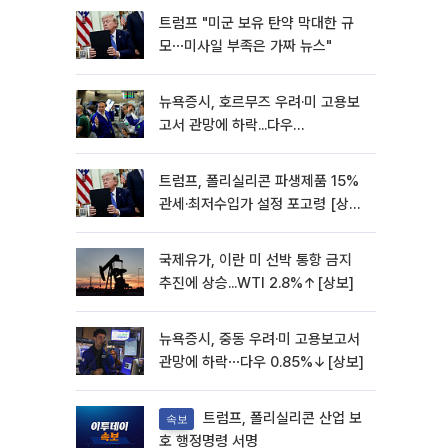
트럼프 "미군 보유 탄약 막대한 규
모⋯미사일 부족은 가짜 뉴스"
뉴욕증시, 호르무즈 우려·미 고용보
고서 관망에 하락...다우
0.85%↓[종합]
트럼프, 폴리실리콘 파생제품 15%
관세·최저수입가 설정 포고령 [상
보]
국제유가, 이란 미 선박 통항 금지
추진에 상승...WTI 2.8%↑[상보]
뉴욕증시, 중동 우려·미 고용보고서
관망에 하락⋯다우 0.85%↓[상보]
트럼프, 폴리실리콘 산업 보
속보
호 행정명령 서명