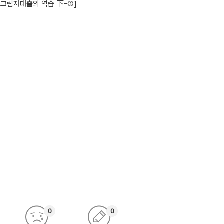
[그림자대출의 역습 下-①]
0
0