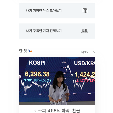
내가 저장한 뉴스 모아보기
내가 구독한 기자 전체보기
한 컷
코스피 4.58% 하락, 환율