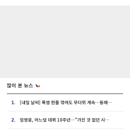
많이 본 뉴스
[내일 날씨] 폭염 한풀 꺾여도 무더위 계속⋯동해안 이틀 연속 비
1.
임영웅, 어느덧 데뷔 10주년⋯"가진 것 없던 시절, 내 앞엔 20명의 팬뿐"
2.