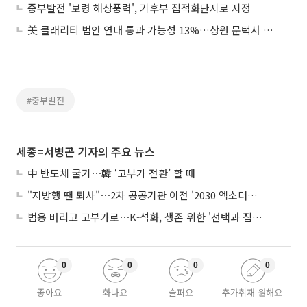
중부발전 '보령 해상풍력', 기후부 집적화단지로 지정
美 클래리티 법안 연내 통과 가능성 13%…상원 문턱서 제동
#중부발전
세종=서병곤 기자의 주요 뉴스
中 반도체 굴기⋯韓 ‘고부가 전환’ 할 때
"지방행 땐 퇴사"⋯2차 공공기관 이전 '2030 엑소더스' 뇌관
범용 버리고 고부가로⋯K-석화, 생존 위한 '선택과 집중'
0
0
0
0
좋아요
화나요
슬퍼요
추가취재 원해요