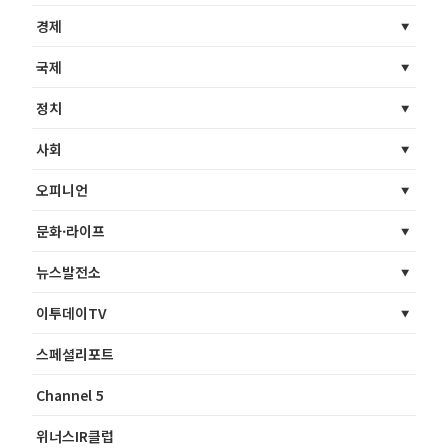
경제
국제
정치
사회
오피니언
문화·라이프
뉴스발전소
이투데이TV
스페셜리포트
Channel 5
위너스IR클럽