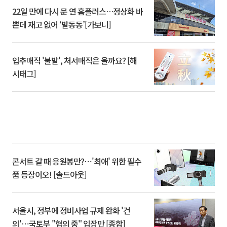
22일 만에 다시 문 연 홈플러스…정상화 바
쁜데 재고 없어 ‘발동동’[가보니]
입추매직 '불발', 처서매직은 올까요? [해
시태그]
콘서트 갈 때 응원봉만?⋯'최애' 위한 필수
품 등장이오! [솔드아웃]
서울시, 정부에 정비사업 규제 완화 '건
의'⋯국토부 "협의 중" 입장만 [종합]