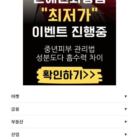
마켓
금융
부동산
산업