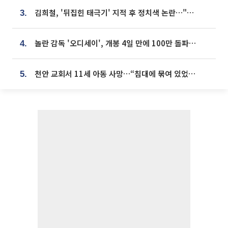
김희철, '뒤집힌 태극기' 지적 후 정치색 논란…"좌우 떠나 우리나라 국기"
3.
놀란 감독 '오디세이', 개봉 4일 만에 100만 돌파⋯'왕사남' 보다 빠르다
4.
천안 교회서 11세 아동 사망…“침대에 묶여 있었다” 진술 확보
5.