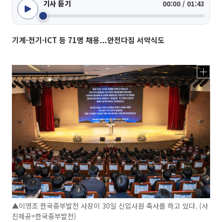
기사 듣기
00:00 / 01:43
기계·전기·ICT 등 71명 채용...안전다짐 서약식도
▲이영조 한국중부발전 사장이 30일 신입사원 축사를 하고 있다. (사
진제공=한국중부발전)