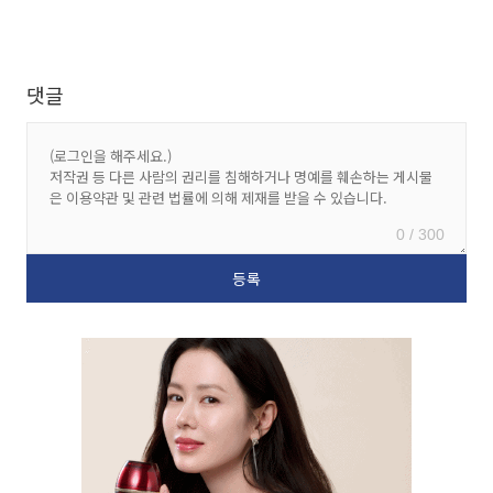
댓글
0 / 300