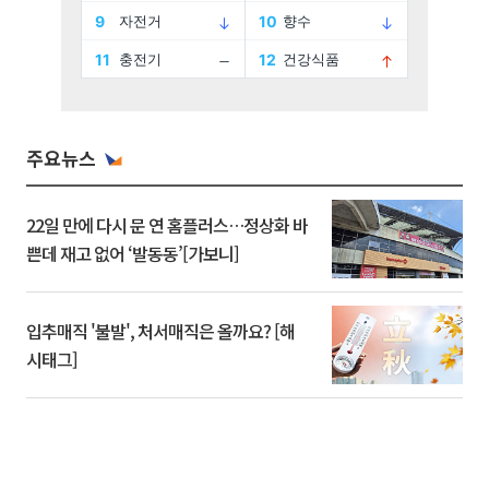
주요뉴스
22일 만에 다시 문 연 홈플러스…정상화 바
쁜데 재고 없어 ‘발동동’[가보니]
입추매직 '불발', 처서매직은 올까요? [해
시태그]