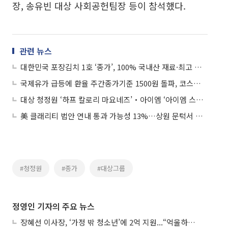
장, 송유빈 대상 사회공헌팀장 등이 참석했다.
관련 뉴스
대한민국 포장김치 1호 ‘종가’, 100% 국내산 재료·최고 수준 위생관리
국제유가 급등에 환율 주간종가기준 1500원 돌파, 코스피 하락
대상 청정원 ‘하프 칼로리 마요네즈’‧아이엠 ‘아이엠 스칼프샷’ 외
美 클래리티 법안 연내 통과 가능성 13%…상원 문턱서 제동
#청정원
#종가
#대상그룹
정영인 기자의 주요 뉴스
장혜선 이사장, ‘가정 밖 청소년’에 2억 지원...“억울하고 아파도 단단해지길”