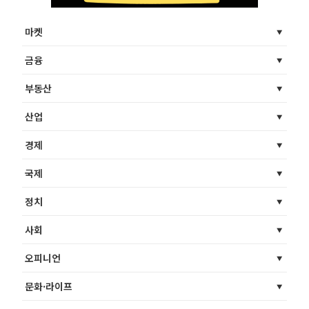
마켓
금융
부동산
산업
경제
국제
정치
사회
오피니언
문화·라이프