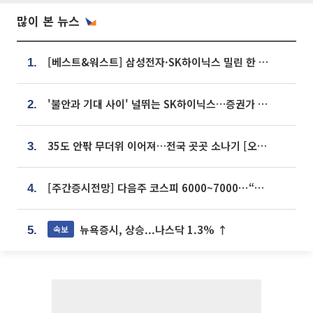
많이 본 뉴스
[베스트&워스트] 삼성전자·SK하이닉스 밀린 한 주…상상인증권은 85% 급등
1.
'불안과 기대 사이' 널뛰는 SK하이닉스…증권가 "HBM4·LTA 기반 펀터멘털 견고"
2.
35도 안팎 무더위 이어져…전국 곳곳 소나기 [오늘 날씨]
3.
[주간증시전망] 다음주 코스피 6000~7000⋯“外人 수급은 정책이 변수”
4.
뉴욕증시, 상승...나스닥 1.3% ↑
속보
5.