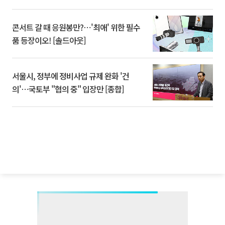
콘서트 갈 때 응원봉만?⋯'최애' 위한 필수
품 등장이오! [솔드아웃]
서울시, 정부에 정비사업 규제 완화 '건
의'⋯국토부 "협의 중" 입장만 [종합]