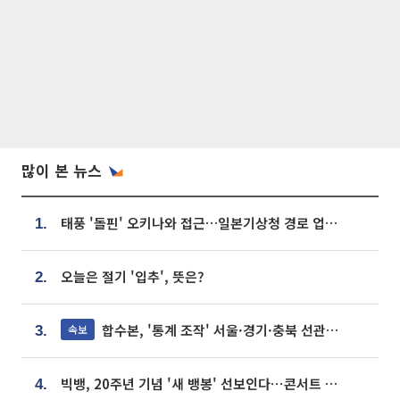
많이 본 뉴스
태풍 '돌핀' 오키나와 접근…일본기상청 경로 업데이트
1.
오늘은 절기 '입추', 뜻은?
2.
합수본, '통계 조작' 서울·경기·충북 선관위 등 추가 압수수색
속보
3.
빅뱅, 20주년 기념 '새 뱅봉' 선보인다⋯콘서트 앞두고 팝업 개최
4.