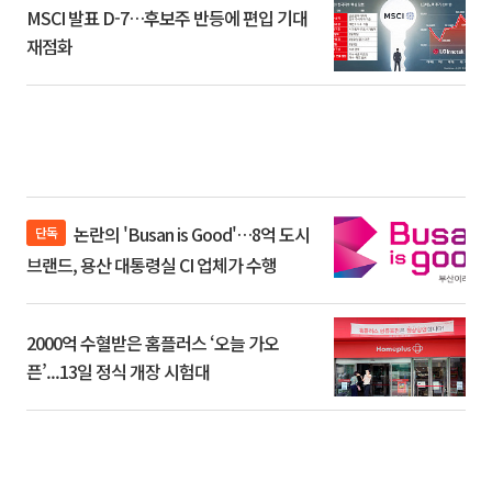
MSCI 발표 D-7…후보주 반등에 편입 기대
재점화
논란의 'Busan is Good'…8억 도시
단독
브랜드, 용산 대통령실 CI 업체가 수행
2000억 수혈받은 홈플러스 ‘오늘 가오
픈’...13일 정식 개장 시험대