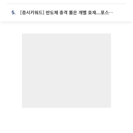
[증시키워드] 반도체 충격 뚫은 개별 호재...포스코퓨처엠·에코프로·한화솔루션 '눈길'
5.