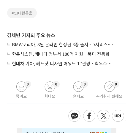
#CJ대한통운
김채빈 기자의 주요 뉴스
BMW코리아, 8월 온라인 한정판 3종 출시…7시리즈·X7·M340i 투어링
한온시스템, 캐나다 정부서 100억 지원…북미 전동화 시장 가속
현대차·기아, 레드닷 디자인 어워드 17관왕…최우수상 2개 수상
0
0
0
0
좋아요
화나요
슬퍼요
추가취재 원해요