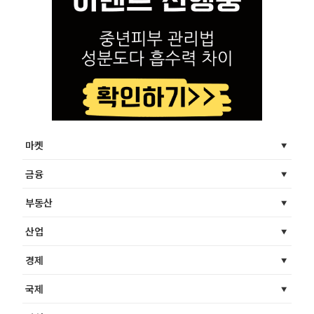
마켓
금융
부동산
산업
경제
국제