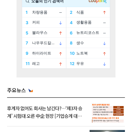
주요뉴스
후계자 없어도 회사는 남긴다?…‘제3자 승
계’ 시험대 오른 中企 현장 [기업승계 대전
환]