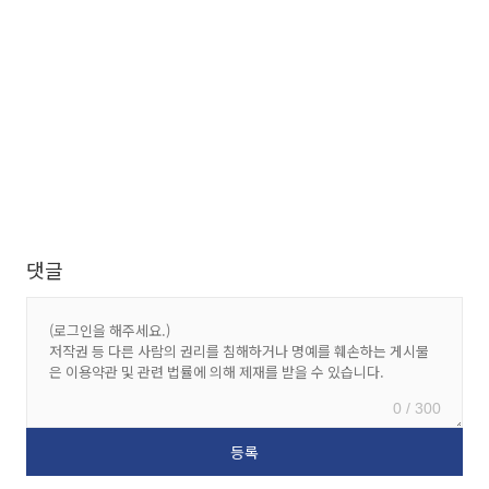
댓글
0 / 300