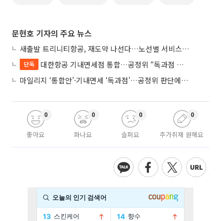
문현호 기자의 주요 뉴스
새출발 트리니티항공, 재도약 나선다…노선별 서비스 차별화
대한항공 기내면세점 통합…공정위 “독과점 여부 따진다”
단독
마일리지 ‘통합안’·기내면세 ‘독과점’…공정위 판단에 쏠린 눈
0
0
0
0
좋아요
화나요
슬퍼요
추가취재 원해요