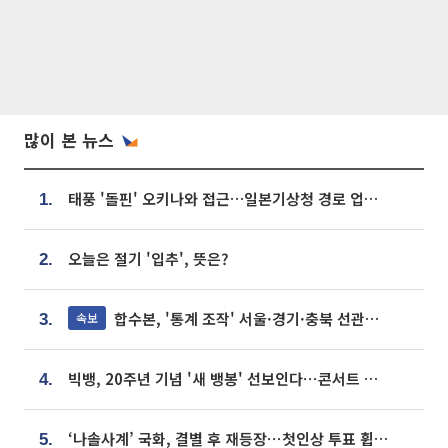
많이 본 뉴스
태풍 '돌핀' 오키나와 접근…일본기상청 경로 업데이트
1.
오늘은 절기 '입추', 뜻은?
2.
합수본, '통계 조작' 서울·경기·충북 선관위 등 추가 압수수색
속보
3.
빅뱅, 20주년 기념 '새 뱅봉' 선보인다⋯콘서트 앞두고 팝업 개최
4.
‘나솔사계’ 국화, 결별 후 재등장⋯첫인상 투표 휩쓸고 ‘인기녀’ 등극
5.