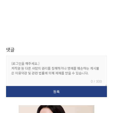
댓글
0 / 300