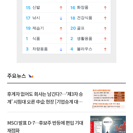
주요뉴스
후계자 없어도 회사는 남긴다?…‘제3자 승
계’ 시험대 오른 中企 현장 [기업승계 대전
환]
MSCI 발표 D-7…후보주 반등에 편입 기대
재점화