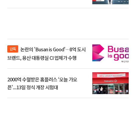
논란의 'Busan is Good'…8억 도시
단독
브랜드, 용산 대통령실 CI 업체가 수행
2000억 수혈받은 홈플러스 ‘오늘 가오
픈’...13일 정식 개장 시험대