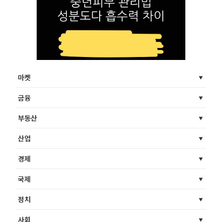
마켓
금융
부동산
산업
경제
국제
정치
사회