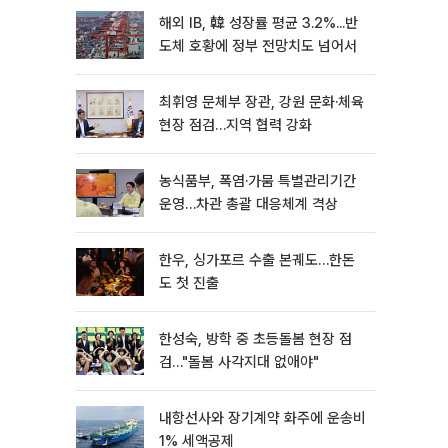
해외 IB, 韓 성장률 평균 3.2%...반
도체 호황에 정부 전망치도 넘어서
최휘영 문체부 장관, 강원 문화·체육
현장 점검…지역 협력 강화
농식품부, 폭염·가뭄 특별관리기간
운영…차관 총괄 대응체계 격상
한우, 싱가포르 수출 본궤도…한돈
도 첫 진출
한성숙, 방학 중 초등돌봄 현장 점
검…"돌봄 사각지대 없애야"
내항선사와 장기계약 화주에 운송비
1% 세액공제