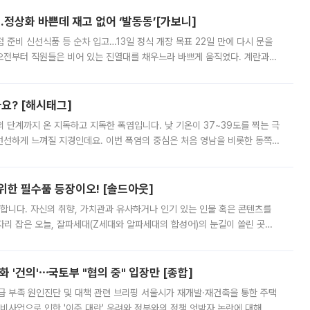
…정상화 바쁜데 재고 없어 ‘발동동’[가보니]
준비 신선식품 등 순차 입고…13일 정식 개장 목표 22일 만에 다시 문을
오전부터 직원들은 비어 있는 진열대를 채우느라 바쁘게 움직였다. 계란과
리를 잡기 시작했지만, 매장 곳곳엔 여전히 텅 빈 매대가 먼저 눈에 들어왔
까요? [해시태그]
’의 단계까지 온 지독하고 지독한 폭염입니다. 낮 기온이 37~39도를 찍는 극
 선선하게 느껴질 지경인데요. 이번 폭염의 중심은 처음 영남을 비롯한 동쪽
 북서풍이 산맥을 넘어 영남 쪽으로 내려오면서 뜨겁고 건조해졌는데요.
 위한 필수품 등장이오! [솔드아웃]
합니다. 자신의 취향, 가치관과 유사하거나 인기 있는 인물 혹은 콘텐츠를
'가 자리 잡은 오늘, 잘파세대(Z세대와 알파세대의 합성어)의 눈길이 쏠린 곳은
리는 공연장. 응원봉만큼이나 눈에 띄는 게 있습니다. 공연이 시작되기
 '건의'⋯국토부 "협의 중" 입장만 [종합]
급 부족 원인진단 및 대책 관련 브리핑 서울시가 재개발·재건축을 통한 주택
비사업으로 인한 '이주 대란' 우려와 정부와의 정책 엇박자 논란에 대해 정