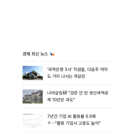
경제 최신 뉴스
'국책은행 3사' 직원들, 다음주 여의
도 거리 나서는 까닭은
나라살림硏 "검증 안 된 생산세액공
제 10년은 과도"
7년간 기업 AI 활용률 6.5배
↑⋯"활용 기업서 고용도 늘어"