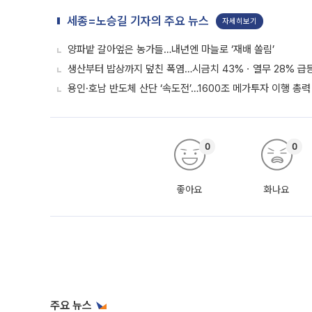
세종=노승길 기자의 주요 뉴스
자세히보기
양파밭 갈아엎은 농가들…내년엔 마늘로 ‘재배 쏠림’
생산부터 밥상까지 덮친 폭염…시금치 43%ㆍ열무 28% 급등
용인·호남 반도체 산단 ‘속도전’…1600조 메가투자 이행 총력
0
0
좋아요
화나요
주요 뉴스