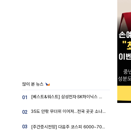
많이 본 뉴스
[베스트&워스트] 삼성전자·SK하이닉스 밀린 한 주…상상인증권은 85% 급등
01
35도 안팎 무더위 이어져…전국 곳곳 소나기 [오늘 날씨]
02
03
[주간증시전망] 다음주 코스피 6000~7000⋯“外人 수급은 정책이 변수”