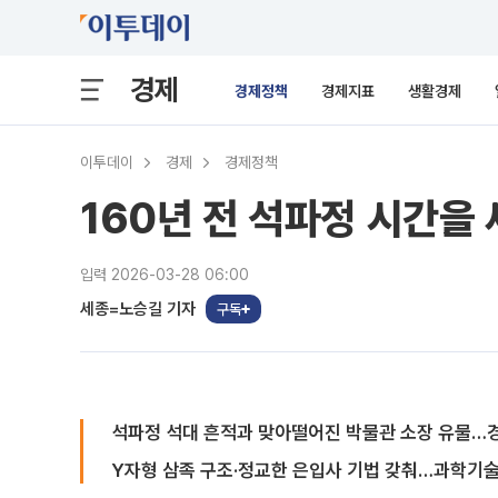
경제
경제정책
경제지표
생활경제
이투데이
경제
경제정책
160년 전 석파정 시간을
입력 2026-03-28 06:00
세종=노승길 기자
구독
석파정 석대 흔적과 맞아떨어진 박물관 소장 유물…
Y자형 삼족 구조·정교한 은입사 기법 갖춰…과학기술