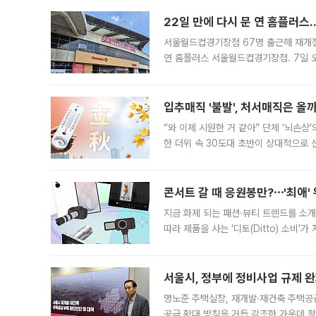
22일 만에 다시 문 연 홈플러스
서울월드컵경기장점 67명 출근해 재개점 
연 홈플러스 서울월드컵경기장점. 7일 
우유, 과일 같은 신선식품이 차근차근 자
입추매직 '불발', 처서매직은 올
“와 이제 시원한 거 같아” 단체 ‘뇌손상
한 더위 속 30도대 초반이 상대적으로
지역에 있었습니다. 7월 말에는 서풍과
콘서트 갈 때 응원봉만?⋯'최애'
지금 화제 되는 패션·뷰티 트렌드를 소개
따라 제품을 사는 '디토(Ditto) 소비
어디일까요? 아이돌 콘서트 시작을 기다
서울시, 정부에 정비사업 규제 완화
명노준 주택실장, 재개발·재건축 주택공
공급 확대 방침을 거듭 강조한 가운데 정