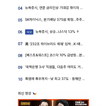
뉴욕증시, 연준 금리인상 기대감 꺾이자 상승...S&P500 사상 최고치 [종합]
04
SK하이닉스, 분기배당 375원 확정…주주환원책 9월로 앞당겨 발표
05
뉴욕증시, 상승...나스닥 1.3% ↑
06
속보
07
美 ‘232조 하이브리드 제재’ 임박…K-태양광, 불확실성 털고 날개 다나
[베스트&워스트] 코스닥 10% 급반등…본느, 최대주주 변경 기대에 270% 폭등
08
'국책은행 3사' 직원들, 다음주 여의도 거리 나서는 까닭은
09
폭염에 폭우까지⋯낮 최고 37도ㆍ동해안 강한 비 [날씨]
10
최신 영상