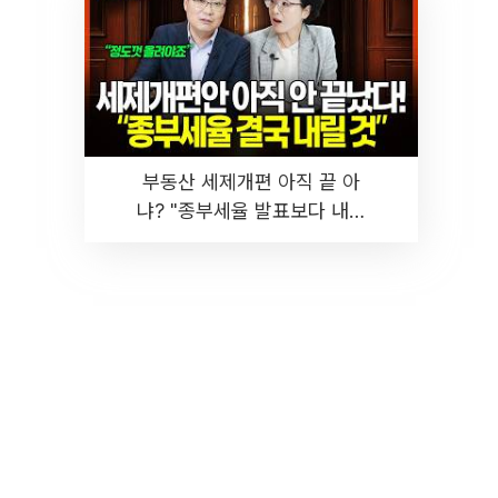
부동산 세제개편 아직 끝 아
냐? "종부세율 발표보다 내릴
것" 장기거주·양도세 전망 I 집
땅지성 I 김인만, 진미윤