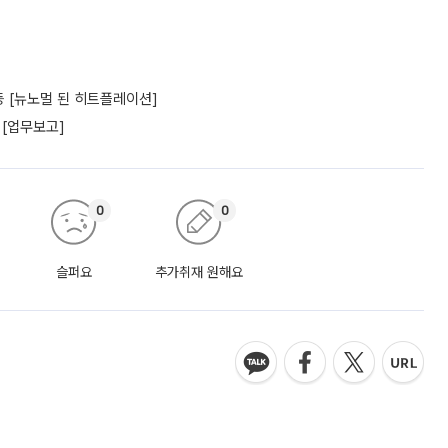
 [뉴노멀 된 히트플레이션]
 [업무보고]
0
0
슬퍼요
추가취재 원해요