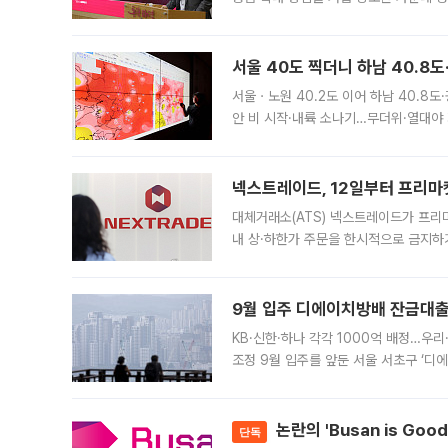
면 반박하고 나섰다. 명노준 서울시 주택
서울 40도 찍더니 하남 40.8도
서울ㆍ노원 40.2도 이어 하남 40.8도
안 비 시작·내륙 소나기…무더위·열대야 
에서도 40도를 웃도는 기온이 관측됐다
의 극심한
넥스트레이드, 12일부터 프리마
대체거래소(ATS) 넥스트레이드가 프리
내 상·하한가 주문을 한시적으로 금지하
가 체결 사례와 관련해 설명자료를 내고
9월 입주 디에이치방배 잔금대출
KB·신한·하나 각각 1000억 배정…우
조정 9월 입주를 앞둔 서울 서초구 ‘디
은행과 NH농협은행도 대출 취급을 검토
민은행
논란의 'Busan is Go
단독