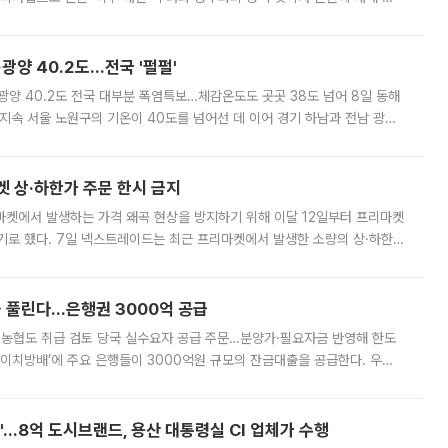
실장은 2031년까지 31만 가구 착공 목표에 차질이 없다는 입장이나,
·광양 40.2도…전국 '펄펄'
·광양 40.2도 전국 대부분 폭염특보…체감온도도 곳곳 38도 넘어 8일 동해
지속 서울 노원구의 기온이 40도를 넘어선 데 이어 경기 하남과 전남 광양
. 전국 대부분 지역에 폭염특보가 내려진 가운데 곳곳에서 39~40도 안팎
켓 상·하한가 주문 한시 금지
마켓에서 발생하는 가격 왜곡 현상을 방지하기 위해 이달 12일부터 프리마켓
기로 했다. 7일 넥스트레이드는 최근 프리마켓에서 발생한 소량의 상·하한
, 주문 오류로 인한 가격 급등락을 최소화하기 위한 비상 대응방안을 발표
 풀린다…은행권 3000억 공급
리·농협도 취급 검토 당국 실수요자 공급 주문…분양가·필요자금 반영해 한도
에이치방배’에 주요 은행들이 3000억원 규모의 잔금대출을 공급한다. 우리
하고 있어 향후 공급 규모가 늘어날 전망이다. 7일 금융권에 따르면 KB국
od'…8억 도시브랜드, 용산 대통령실 CI 업체가 수행