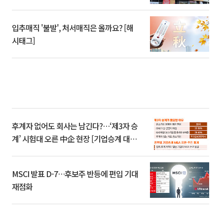
입추매직 '불발', 처서매직은 올까요? [해
시태그]
후계자 없어도 회사는 남긴다?…‘제3자 승
계’ 시험대 오른 中企 현장 [기업승계 대전
환]
MSCI 발표 D-7…후보주 반등에 편입 기대
재점화