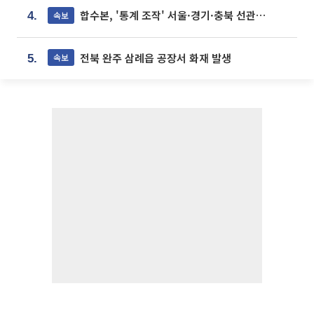
합수본, '통계 조작' 서울·경기·충북 선관위 등 추가 압수수색
속보
4.
전북 완주 삼례읍 공장서 화재 발생
속보
5.