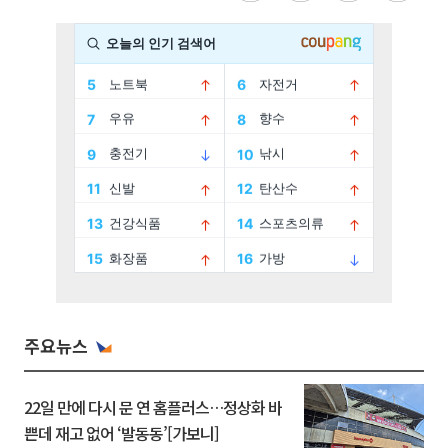
주요뉴스
22일 만에 다시 문 연 홈플러스…정상화 바
쁜데 재고 없어 ‘발동동’[가보니]