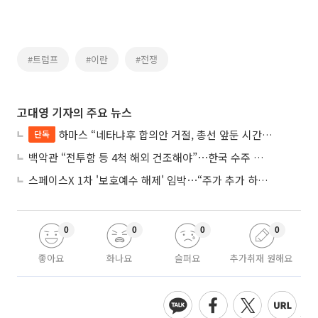
#트럼프
#이란
#전쟁
고대영 기자의 주요 뉴스
하마스 “네타냐후 합의안 거절, 총선 앞둔 시간 끌기”
단독
백악관 “전투함 등 4척 해외 건조해야”⋯한국 수주 기대
스페이스X 1차 '보호예수 해제' 임박⋯“주가 추가 하락 가능성”
0
0
0
0
좋아요
화나요
슬퍼요
추가취재 원해요