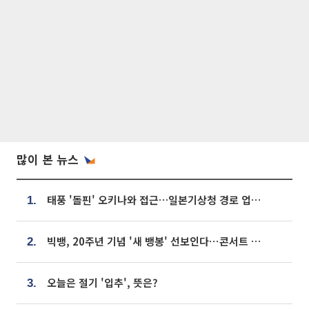
많이 본 뉴스
태풍 '돌핀' 오키나와 접근…일본기상청 경로 업데이트
1.
빅뱅, 20주년 기념 '새 뱅봉' 선보인다⋯콘서트 앞두고 팝업 개최
2.
오늘은 절기 '입추', 뜻은?
3.