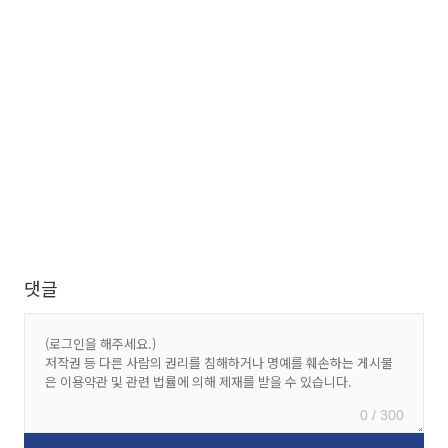
댓글
0 / 300