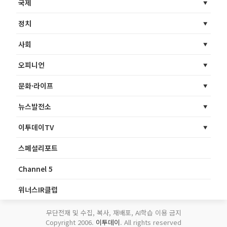
국제
정치
사회
오피니언
문화·라이프
뉴스발전소
이투데이TV
스페셜리포트
Channel 5
위너스IR클럽
무단전재 및 수집, 복사, 재배포, AI학습 이용 금지
Copyright 2006.
이투데이
. All rights reserved