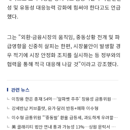
성 및 유동성 대응능력 강화에 힘써야 한다고도 언급
했다.
그는 "외환·금융시장의 움직임, 중동상황 전개 및 파
급영향을 신중히 살피는 한편, 시장불안이 발생할 경
우 적기에 시장 안정화 조치를 실시하는 등 정부와의
협력을 통해 적극 대응해 나갈 것"이라고 강조했다.
관련 뉴스
이창용 한은 총재 54억⋯'알파벳 주주' 장용성 금통위원 124억
강세반납 커브플랫, 유가·달러 반등+매파 이수형
이수형 금통위원 "'중동발' 환율 급등세, 과도하게 우려할 단계 아냐"
美 클래리티 법안 연내 통과 가능성 13%…상원 문턱서 제동