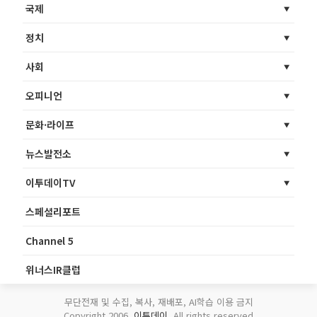
국제
정치
사회
오피니언
문화·라이프
뉴스발전소
이투데이TV
스페셜리포트
Channel 5
위너스IR클럽
무단전재 및 수집, 복사, 재배포, AI학습 이용 금지
Copyright 2006.
이투데이
. All rights reserved