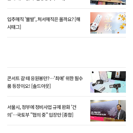
입추매직 '불발', 처서매직은 올까요? [해
시태그]
콘서트 갈 때 응원봉만?⋯'최애' 위한 필수
품 등장이오! [솔드아웃]
서울시, 정부에 정비사업 규제 완화 '건
의'⋯국토부 "협의 중" 입장만 [종합]