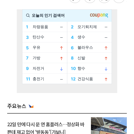
주요뉴스
22일 만에 다시 문 연 홈플러스…정상화 바
쁜데 재고 없어 ‘발동동’[가보니]