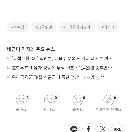
#이수형
#금통위원
#금융통화위원회
#리스크
배근미 기자의 주요 뉴스
'국책은행 3사' 직원들, 다음주 여의도 거리 나서는 까닭은
호르무즈발 유가 상승에 투심 난조⋯"1420원 중후반 등락"
우리금융硏 "8월 기준금리 동결 전망⋯1~2명 인상 소수의견 낼 것"
0
0
0
0
좋아요
화나요
슬퍼요
추가취재 원해요