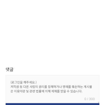
댓글
0 / 300