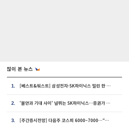
많이 본 뉴스
[베스트&워스트] 삼성전자·SK하이닉스 밀린 한 주…상상인증권은 85% 급등
1.
'불안과 기대 사이' 널뛰는 SK하이닉스…증권가 "HBM4·LTA 기반 펀터멘털 견고"
2.
[주간증시전망] 다음주 코스피 6000~7000⋯“外人 수급은 정책이 변수”
3.