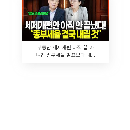
부동산 세제개편 아직 끝 아
냐? "종부세율 발표보다 내릴
것" 장기거주·양도세 전망 I 집
땅지성 I 김인만, 진미윤