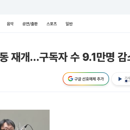
음악
공연/출판
스포츠
일반
동 재개...구독자 수 9.1만명 감
기사
구글 선호매체 추가