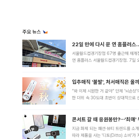
주요 뉴스
22일 만에 다시 문 연 홈플러스
서울월드컵경기장점 67명 출근해 재개점 
연 홈플러스 서울월드컵경기장점. 7일 
우유, 과일 같은 신선식품이 차근차근 자
입추매직 '불발', 처서매직은 올
“와 이제 시원한 거 같아” 단체 ‘뇌손상
한 더위 속 30도대 초반이 상대적으로
지역에 있었습니다. 7월 말에는 서풍과
콘서트 갈 때 응원봉만?⋯'최애'
지금 화제 되는 패션·뷰티 트렌드를 소개
따라 제품을 사는 '디토(Ditto) 소비