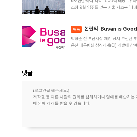
KB·신한·하나 각각 1000억 배정…우
조정 9월 입주를 앞둔 서울 서초구 ‘디
은행과 NH농협은행도 대출 취급을 검토
민은행
논란의 'Busan is Go
단독
박형준 전 부산시장 재임 당시 추진된 부산
용산 대통령실 상징체계(CI) 개발에 참
도시브랜드 사업이 공개 이후 시민 공감
댓글