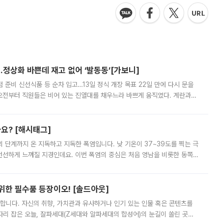
…정상화 바쁜데 재고 없어 ‘발동동’[가보니]
준비 신선식품 등 순차 입고…13일 정식 개장 목표 22일 만에 다시 문을
오전부터 직원들은 비어 있는 진열대를 채우느라 바쁘게 움직였다. 계란과
리를 잡기 시작했지만, 매장 곳곳엔 여전히 텅 빈 매대가 먼저 눈에 들어왔
까요? [해시태그]
’의 단계까지 온 지독하고 지독한 폭염입니다. 낮 기온이 37~39도를 찍는 극
 선선하게 느껴질 지경인데요. 이번 폭염의 중심은 처음 영남을 비롯한 동쪽
 북서풍이 산맥을 넘어 영남 쪽으로 내려오면서 뜨겁고 건조해졌는데요.
 위한 필수품 등장이오! [솔드아웃]
합니다. 자신의 취향, 가치관과 유사하거나 인기 있는 인물 혹은 콘텐츠를
'가 자리 잡은 오늘, 잘파세대(Z세대와 알파세대의 합성어)의 눈길이 쏠린 곳은