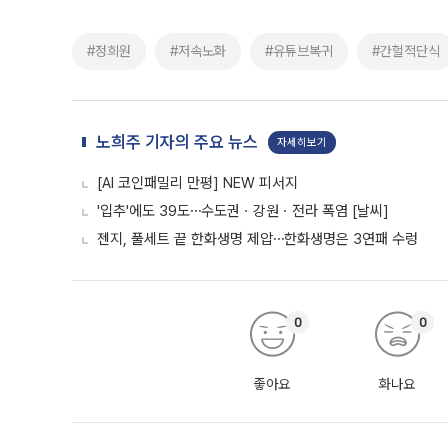
#정희원
#저속노화
#유튜브복귀
#간헐적단식
노희주 기자의 주요 뉴스
자세히보기
[AI 코인패밀리 만평] NEW 피서지
'입추'에도 39도⋯수도권ㆍ강원ㆍ전라 폭염 [날씨]
젠지, 풀세트 끝 한화생명 제압⋯한화생명은 3연패 수렁
0
0
좋아요
화나요