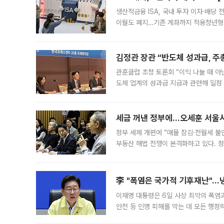
생산적금융 ISA, 국내 투자 이자·배당
이월도 폐지…기존 계좌까지 적용청년형 
는 5년마다 계좌를 해지하라는 건가요?”
편을
김정관 장관 “반도체 성과급, 
관훈클럽 초청 토론회 “이익 나눌 때 아
도체 업계의 성과급 지급과 관련해 일정
최근 상법·자본시장법 개정으로 기업 지
세금 꺼낸 정부에…오세훈 서울시장
정부 세제 개편에 “매물 잠김·전월세 불
부동산 해법 전쟁이 본격화하고 있다. 
드를 꺼내자 서울시는 전·월세 부담만 
李 "폭염은 국가적 기후재난"…냉
이재명 대통령은 6일 사상 최악의 폭염
안전 등 인명 피해를 막는 데 모든 행
인프라 확충 계획을 내년도 예산안에 반