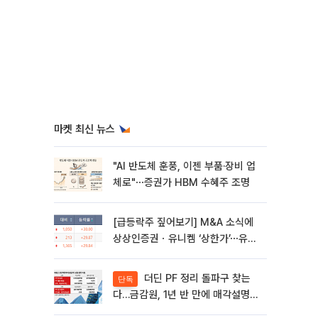
마켓 최신 뉴스
"AI 반도체 훈풍, 이젠 부품·장비 업
체로"⋯증권가 HBM 수혜주 조명
[급등락주 짚어보기] M&A 소식에
상상인증권ㆍ유니켐 ‘상한가’⋯유증
제동 걸린 SK디앤디↑
더딘 PF 정리 돌파구 찾는
단독
다…금감원, 1년 반 만에 매각설명회
재개