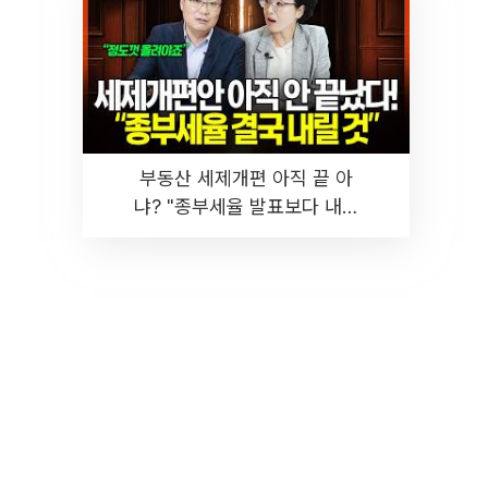
부동산 세제개편 아직 끝 아
냐? "종부세율 발표보다 내릴
것" 장기거주·양도세 전망 I 집
땅지성 I 김인만, 진미윤