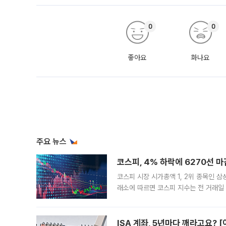
0
0
좋아요
화나요
주요 뉴스
코스피, 4% 하락에 6270선 마
코스피 시장 시가총액 1, 2위 종목인 
래소에 따르면 코스피 지수는 전 거래일 대
1.81% 내린 6478.75에 출발한 코
다. 이날 오전
ISA 계좌, 5년마다 깨라고요? 