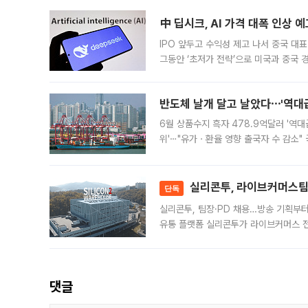
中 딥시크, AI 가격 대폭 인상 
IPO 앞두고 수익성 제고 나서 중국 대표
그동안 ‘초저가 전략’으로 미국과 중국
가된다. 블룸버그통신에 따르면 딥시크는
반도체 날개 달고 날았다⋯'역대급
6월 상품수지 흑자 478.9억달러 '역대
위'⋯"유가ㆍ환율 영향 출국자 수 감소" 
급 수출 호조가 매달 이어지면서 6월 
대 기
실리콘투, 라이브커머스팀 
단독
실리콘투, 팀장·PD 채용…방송 기획부
유통 플랫폼 실리콘투가 라이브커머스 전
나섰다. 국내 화장품을 해외 유통망에 공
댓글