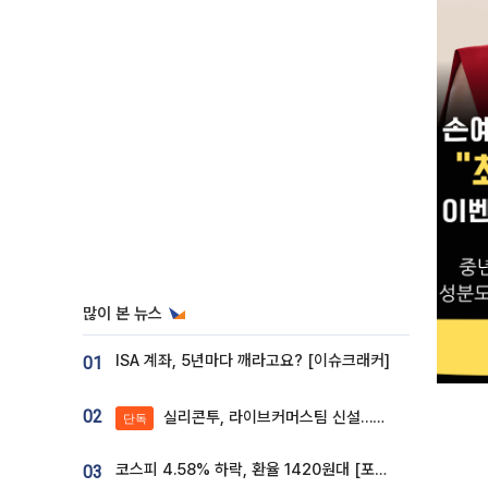
많이 본 뉴스
ISA 계좌, 5년마다 깨라고요? [이슈크래커]
01
02
실리콘투, 라이브커머스팀 신설…K뷰티 ‘글로벌 판매망’ 확대[K뷰티 라방戰]
단독
코스피 4.58% 하락, 환율 1420원대 [포토]
03