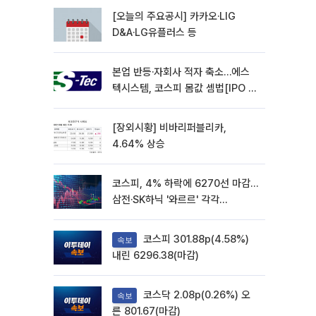
[오늘의 주요공시] 카카오·LIG
D&A·LG유플러스 등
본업 반등·자회사 적자 축소…에스
텍시스템, 코스피 몸값 셈법[IPO 엑
스레이]
[장외시황] 비바리퍼블리카,
4.64% 상승
코스피, 4% 하락에 6270선 마감…
삼전·SK하닉 '와르르' 각각
6%·10%대 급락
코스피 301.88p(4.58%)
속보
내린 6296.38(마감)
코스닥 2.08p(0.26%) 오
속보
른 801.67(마감)