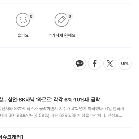
0
0
슬퍼요
추가취재 원해요
감…삼전·SK하닉 '와르르' 각각 6%·10%대 급락
삼성전자와 SK하이닉스가 급락하면서 지수가 4% 넘게 하락했다. 6일 한국거
비 301.88포인트(4.58%) 내린 6296.38에 장을 마감했다. 전장보다
스피는 장중 한때 6550.94까지 오르기도 했으나 6238.32까지 밀리기도 했
[이슈크래커]