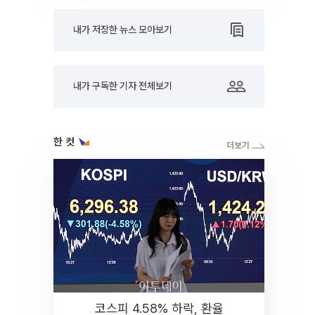
내가 저장한 뉴스 모아보기
내가 구독한 기자 전체보기
한 컷
코스피 4.58% 하락, 환율