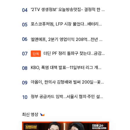
'2TV 생생정보' 오늘방송맛집- 결정적 한 수, 3종 메밀면! 메밀 소바 맛집 '의○○○○'
04
포스코퓨처엠, LFP 시장 뚫었다…배터리사와 대규모 장기 공급 합의
05
06
엘앤에프, 2분기 영업이익 208억…전년 比 흑자전환
더딘 PF 정리 돌파구 찾는다…금감원, 1년 반 만에 매각설명회 재개
07
단독
KBO, 폭염 대책 발표⋯11일부터 리그 개시ㆍ경기 오후 7시 시작
08
아옳이, 한의사 김형배와 벌써 200일⋯꽃다발 들고 "프러포즈 아냐"
09
정부 공급카드 임박…서울시 협의·주민 설득이 성패 가른다 [부동산 해법 전쟁]
10
최신 영상