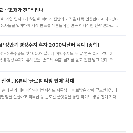
예고⋯‘초저가 전략’ 접나
 AI 기업 딥시크가 6일 AI 서비스 전반의 가격을 대폭 인상한다고 예고했다.
 경쟁사들을 압박하며 시장 판도를 뒤흔들어온 만큼 이례적인 전략 변화로 평
 이날 공지를 통해 구체적인 인상 폭은 공개하지 않았지만 상당한 수
' 상반기 경상수지 흑자 2000억달러 육박 [종합]
급'⋯상품수출도 첫 1000억달러대 여행수지도 두 달 연속 흑자 '역대 2
국내 경상수지가 유례없는 '반도체 수출' 날개를 달고 훨훨 날고 있다. 역대
경상수지 뿐 아니라 상반기 경상수지 흑자도 2000억달러에 근접하며 사상 최
신설…K뷰티 ‘글로벌 라방 판매’ 확대
터 손익 관리 에이피알·닥터멜락신도 틱톡샵 라이브방송 강화 글로벌 K뷰티
담팀을 신설하고 틱톡샵 등 글로벌 플랫폼을 통한 라이브 방송 판매 확대에
급하는 데서 한발 더 나아가 방송 기획과 상품 구성, 출연자 섭외, 손익