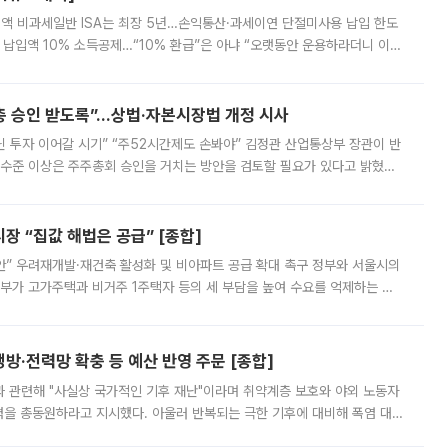
 전액 비과세일반 ISA는 최장 5년…손익통산·과세이연 단절미사용 납입 한도
납입액 10% 소득공제…“10% 환급”은 아냐 “오랫동안 운용하라더니 이제
 ‘만능 절세 통장’으로 불리는 개인종합자산관리계좌(ISA)가 두 갈래로 개
주총 승인 받도록”…상법·자본시장법 개정 시사
닌 투자 이어갈 시기” “주52시간제도 손봐야” 김정관 산업통상부 장관이 반
 수준 이상은 주주총회 승인을 거치는 방안을 검토할 필요가 있다고 밝혔다.
배구조와 주주권 강화 논의가 이어지는 가운데, 핵심 연구인력에 대한
 “집값 해법은 공급” [종합]
안” 우려재개발·재건축 활성화 및 비아파트 공급 확대 촉구 정부와 서울시의
정부가 고가주택과 비거주 1주택자 등의 세 부담을 높여 수요를 억제하는 카
키울 것이라며 세금이 아닌 공급이 근본적인 처방이라고 전면 반박했다.
방·전력망 확충 등 예산 반영 주문 [종합]
과 관련해 "사실상 국가적인 기후 재난"이라며 취약계층 보호와 야외 노동자
정력을 총동원하라고 지시했다. 아울러 반복되는 극한 기후에 대비해 폭염 대응
영하는 방안도 검토하라고 주문했다. 이 대통령은 이날 폭염·가뭄 대