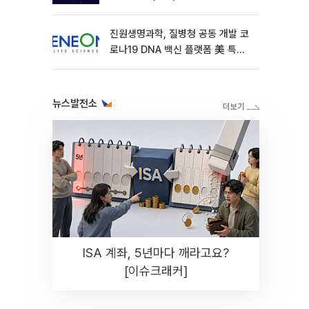
진원생명과학, 질병청 공동 개발 코
로나19 DNA 백신 플랫폼 美 특허
확보
뉴스발전소
ISA 계좌, 5년마다 깨라고요?
[이슈크래커]