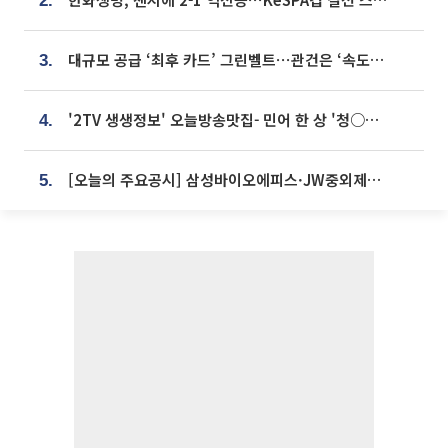
2.
대규모 공급 ‘최후 카드’ 그린벨트⋯관건은 ‘속도’ [주택공급 승부수의 조건]
3.
'2TV 생생정보' 오늘방송맛집- 민어 한 상 '청○○○' vs 전복 한 상 '명○'
4.
[오늘의 주요공시] 삼성바이오에피스·JW중외제약·한미반도체·SK바이오사이언스 등
5.