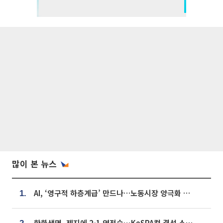
많이 본 뉴스
AI, ‘영구적 하층계급’ 만드나…노동시장 양극화 경고
1.
한화생명, 젠지에 2-1 역전승⋯KeSPA컵 결선 스테이지 2 직행