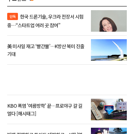
한국 드론기술, 우크라 전장서 시험
단독
중…“스타트업 여러 곳 참여”
美 미사일 재고 ‘빨간불’…K방산 북미 진출
기대
KBO 폭염 '여름방학' 끝…프로야구 갈 길
멀다 [해시태그]