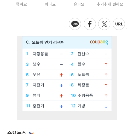
좋아요
화나요
슬퍼요
추가취재 원해요
주요뉴스