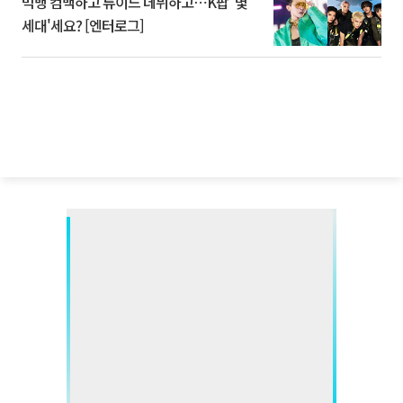
빅뱅 컴백하고 튜이드 데뷔하고⋯K팝 '몇
세대'세요? [엔터로그]