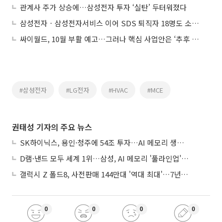
관계사 주가 상승에…삼성전자 투자 ‘실탄’ 두터워졌다
삼성전자ㆍ삼성전자서비스 이어 SDS 퇴직자 18명도 소송 참전
싸이월드, 10월 부활 예고…그러나 핵심 사업안은 ‘추후 공개’
#삼성전자
#LG전자
#HVAC
#MCE
권태성 기자의 주요 뉴스
SK하이닉스, 용인·청주에 54조 투자…AI 메모리 생산기지 키운다
D램·낸드 모두 세계 1위…삼성, AI 메모리 '풀라인업'으로 승부
갤럭시 Z 폴드8, 사전판매 144만대 '역대 최대'…7년만에 갤노트10 기록 넘어
0
0
0
0