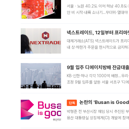
서울ㆍ노원 40.2도 이어 하남 40.8도
안 비 시작·내륙 소나기…무더위·열대야 
에서도 40도를 웃도는 기온이 관측됐다
의 극심한
넥스트레이드, 12일부터 프리마
대체거래소(ATS) 넥스트레이드가 프리
내 상·하한가 주문을 한시적으로 금지하
가 체결 사례와 관련해 설명자료를 내고
9월 입주 디에이치방배 잔금대출
KB·신한·하나 각각 1000억 배정…우
조정 9월 입주를 앞둔 서울 서초구 ‘디
은행과 NH농협은행도 대출 취급을 검토
민은행
논란의 'Busan is Go
단독
박형준 전 부산시장 재임 당시 추진된 부산
용산 대통령실 상징체계(CI) 개발에 참
도시브랜드 사업이 공개 이후 시민 공감