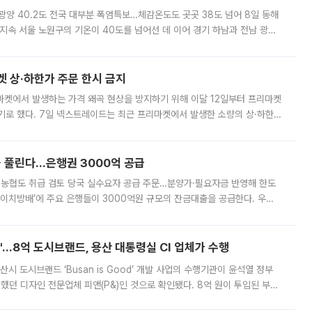
·광양 40.2도 전국 대부분 폭염특보…체감온도도 곳곳 38도 넘어 8일 동해
지속 서울 노원구의 기온이 40도를 넘어선 데 이어 경기 하남과 전남 광양
. 전국 대부분 지역에 폭염특보가 내려진 가운데 곳곳에서 39~40도 안팎
켓 상·하한가 주문 한시 금지
마켓에서 발생하는 가격 왜곡 현상을 방지하기 위해 이달 12일부터 프리마켓
기로 했다. 7일 넥스트레이드는 최근 프리마켓에서 발생한 소량의 상·하한
, 주문 오류로 인한 가격 급등락을 최소화하기 위한 비상 대응방안을 발표
 풀린다…은행권 3000억 공급
리·농협도 취급 검토 당국 실수요자 공급 주문…분양가·필요자금 반영해 한도
에이치방배’에 주요 은행들이 3000억원 규모의 잔금대출을 공급한다. 우리
하고 있어 향후 공급 규모가 늘어날 전망이다. 7일 금융권에 따르면 KB국
od'…8억 도시브랜드, 용산 대통령실 CI 업체가 수행
시 도시브랜드 ‘Busan is Good’ 개발 사업의 수행기관이 윤석열 정부
여했던 디자인 전문업체 피앤(P&)인 것으로 확인됐다. 8억 원이 투입된 부산
 부족과 디자인 정체성 논란에 휩싸였던 만큼, 사업 선정 과정과 결과물에