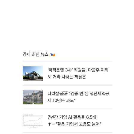
경제 최신 뉴스
'국책은행 3사' 직원들, 다음주 여의
도 거리 나서는 까닭은
나라살림硏 "검증 안 된 생산세액공
제 10년은 과도"
7년간 기업 AI 활용률 6.5배
↑⋯"활용 기업서 고용도 늘어"