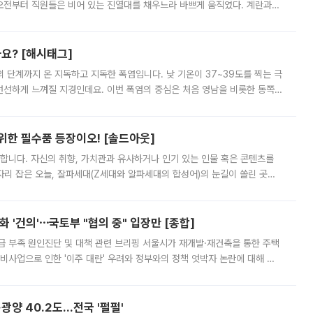
오전부터 직원들은 비어 있는 진열대를 채우느라 바쁘게 움직였다. 계란과
리를 잡기 시작했지만, 매장 곳곳엔 여전히 텅 빈 매대가 먼저 눈에 들어왔
까요? [해시태그]
’의 단계까지 온 지독하고 지독한 폭염입니다. 낮 기온이 37~39도를 찍는 극
 선선하게 느껴질 지경인데요. 이번 폭염의 중심은 처음 영남을 비롯한 동쪽
 북서풍이 산맥을 넘어 영남 쪽으로 내려오면서 뜨겁고 건조해졌는데요.
 위한 필수품 등장이오! [솔드아웃]
합니다. 자신의 취향, 가치관과 유사하거나 인기 있는 인물 혹은 콘텐츠를
'가 자리 잡은 오늘, 잘파세대(Z세대와 알파세대의 합성어)의 눈길이 쏠린 곳은
리는 공연장. 응원봉만큼이나 눈에 띄는 게 있습니다. 공연이 시작되기
 '건의'⋯국토부 "협의 중" 입장만 [종합]
급 부족 원인진단 및 대책 관련 브리핑 서울시가 재개발·재건축을 통한 주택
비사업으로 인한 '이주 대란' 우려와 정부와의 정책 엇박자 논란에 대해 정
실장은 2031년까지 31만 가구 착공 목표에 차질이 없다는 입장이나,
·광양 40.2도…전국 '펄펄'