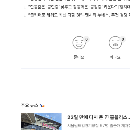
“한동훈은 ‘공한증’ 낮추고 장동혁은 ‘공장증’ 키운다” [정치
“골키퍼로 세워도 최선 다할 것”⋯맨시티 누네스, 주전 경쟁 
0
0
좋아요
화나요
주요 뉴스
22일 만에 다시 문 연 홈플러스
서울월드컵경기장점 67명 출근해 재개점 