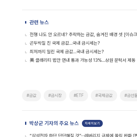
관련 뉴스
전쟁 나도 안 오르네? 추락하는 금값, 숨겨진 배경 셋 [이슈
곤두박질 친 국제 금값…국내 금시세는?
최저까지 밀린 국제 금값…국내 금시세는?
美 클래리티 법안 연내 통과 가능성 13%…상원 문턱서 제동
#금값
#금시장
#ETF
#국제금값
#금선
박상군 기자의 주요 뉴스
자세히보기
“삼성전자 하단 단단해질 것”⋯레버리지 규제에 쏠림 완화 [