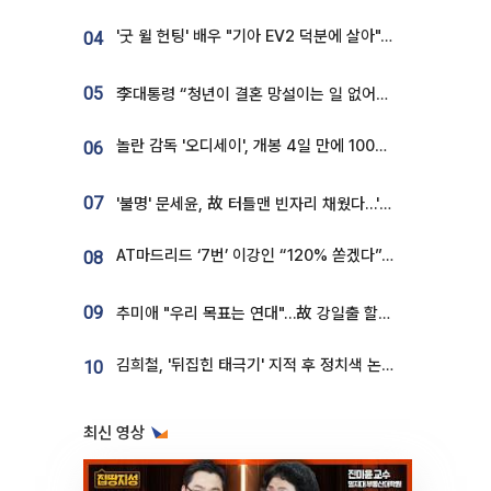
'굿 윌 헌팅' 배우 "기아 EV2 덕분에 살아"…교통사고 후 안전성 극찬
04
05
李대통령 “청년이 결혼 망설이는 일 없어야...제도상 불이익 조사”
놀란 감독 '오디세이', 개봉 4일 만에 100만 돌파⋯'왕사남' 보다 빠르다
06
07
'불명' 문세윤, 故 터틀맨 빈자리 채웠다…'거북이' 눈물의 최종 우승
AT마드리드 ‘7번’ 이강인 “120% 쏟겠다”⋯시메오네 감독 “필요한 선수”
08
09
추미애 "우리 목표는 연대"…故 강일출 할머니 흉상 제막
김희철, '뒤집힌 태극기' 지적 후 정치색 논란…"좌우 떠나 우리나라 국기"
10
최신 영상