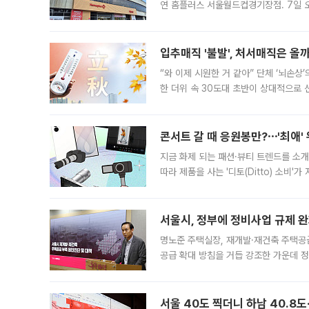
연 홈플러스 서울월드컵경기장점. 7일 
우유, 과일 같은 신선식품이 차근차근 자
입추매직 '불발', 처서매직은 올
“와 이제 시원한 거 같아” 단체 ‘뇌손상
한 더위 속 30도대 초반이 상대적으로
지역에 있었습니다. 7월 말에는 서풍과
콘서트 갈 때 응원봉만?⋯'최애'
지금 화제 되는 패션·뷰티 트렌드를 소개
따라 제품을 사는 '디토(Ditto) 소비
어디일까요? 아이돌 콘서트 시작을 기다
서울시, 정부에 정비사업 규제 완화
명노준 주택실장, 재개발·재건축 주택공
공급 확대 방침을 거듭 강조한 가운데 정
면 반박하고 나섰다. 명노준 서울시 주택
서울 40도 찍더니 하남 40.8도