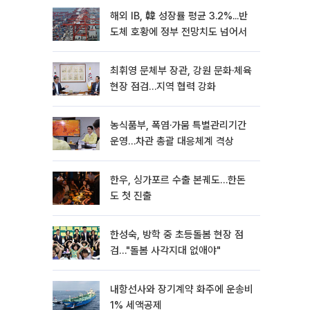
해외 IB, 韓 성장률 평균 3.2%...반
도체 호황에 정부 전망치도 넘어서
최휘영 문체부 장관, 강원 문화·체육
현장 점검…지역 협력 강화
농식품부, 폭염·가뭄 특별관리기간
운영…차관 총괄 대응체계 격상
한우, 싱가포르 수출 본궤도…한돈
도 첫 진출
한성숙, 방학 중 초등돌봄 현장 점
검…"돌봄 사각지대 없애야"
내항선사와 장기계약 화주에 운송비
1% 세액공제