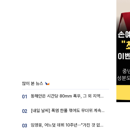
많이 본 뉴스
동해안은 시간당 80㎜ 폭우, 그 외 지역은 폭염…‘극과 극 날씨’
01
[내일 날씨] 폭염 한풀 꺾여도 무더위 계속⋯동해안 이틀 연속 비
02
임영웅, 어느덧 데뷔 10주년⋯"가진 것 없던 시절, 내 앞엔 20명의 팬뿐"
03