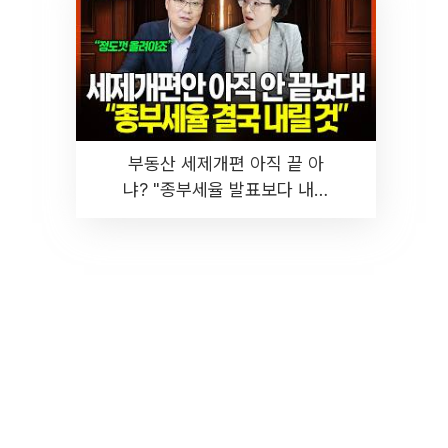
부동산 세제개편 아직 끝 아
냐? "종부세율 발표보다 내릴
것" 장기거주·양도세 전망 I 집
땅지성 I 김인만, 진미윤