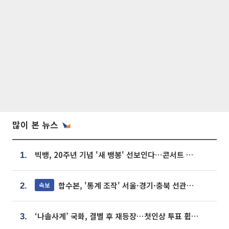
많이 본 뉴스
빅뱅, 20주년 기념 '새 뱅봉' 선보인다⋯콘서트 앞두고 팝업 개최
1.
합수본, '통계 조작' 서울·경기·충북 선관위 등 추가 압수수색
속보
2.
‘나솔사계’ 국화, 결별 후 재등장⋯첫인상 투표 휩쓸고 ‘인기녀’ 등극
3.