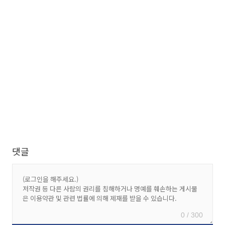
댓글
0 / 300