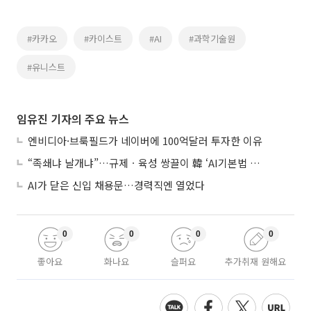
#카카오
#카이스트
#AI
#과학기술원
#유니스트
임유진 기자의 주요 뉴스
엔비디아·브룩필드가 네이버에 100억달러 투자한 이유
“족쇄냐 날개냐”…규제ㆍ육성 쌍끌이 韓 ‘AI기본법 개정안’ 오늘 시행
AI가 닫은 신입 채용문…경력직엔 열었다
0
0
0
0
좋아요
화나요
슬퍼요
추가취재 원해요