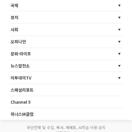
국제
정치
사회
오피니언
문화·라이프
뉴스발전소
이투데이TV
스페셜리포트
Channel 5
위너스IR클럽
무단전재 및 수집, 복사, 재배포, AI학습 이용 금지