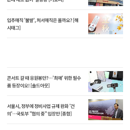
입추매직 '불발', 처서매직은 올까요? [해
시태그]
콘서트 갈 때 응원봉만?⋯'최애' 위한 필수
품 등장이오! [솔드아웃]
서울시, 정부에 정비사업 규제 완화 '건
의'⋯국토부 "협의 중" 입장만 [종합]