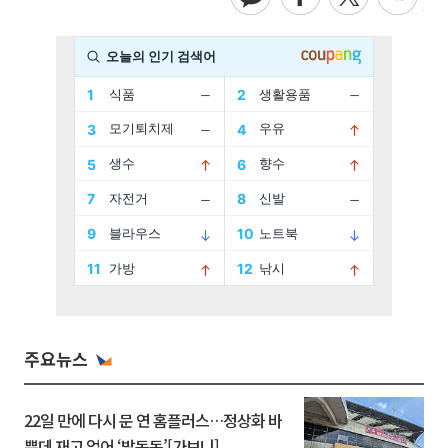
주요뉴스
22일 만에 다시 문 연 홈플러스…정상화 바
쁜데 재고 없어 ‘발동동’[가보니]