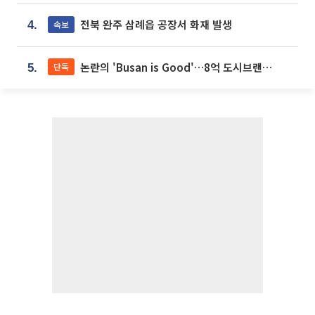
전북 완주 삼례읍 공장서 화재 발생
속보
4.
논란의 'Busan is Good'…8억 도시브랜드, 용산 대통령실 CI 업체가 수행
단독
5.