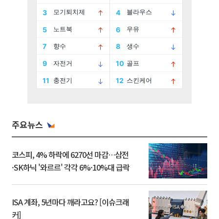
주요뉴스
코스피, 4% 하락에 6270선 마감…삼전
·SK하닉 '와르르' 각각 6%·10%대 급락
ISA 계좌, 5년마다 깨라고요? [이슈크래
커]