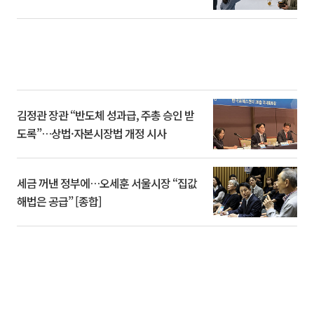
김정관 장관 “반도체 성과급, 주총 승인 받
도록”…상법·자본시장법 개정 시사
세금 꺼낸 정부에…오세훈 서울시장 “집값
해법은 공급” [종합]