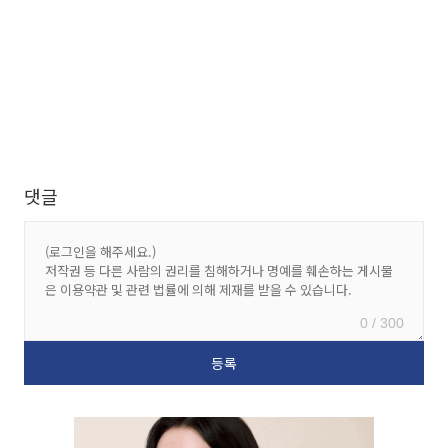
댓글
0 / 300