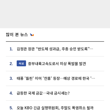
많이 본 뉴스
김정관 장관 “반도체 성과급, 주총 승인 받도록”…상법·자본시장법 개정 시사
1.
중부내륙고속도로서 미상 폭발물 발견
속보
2.
태풍 '돌핀' 이어 '찬홈' 등장…예상 경로에 한국 '한숨'
3.
급등한 국제 금값…국내 금시세는?
4.
오늘 KBO 긴급 실행위원회, 주말도 폭염취소 될까
5.