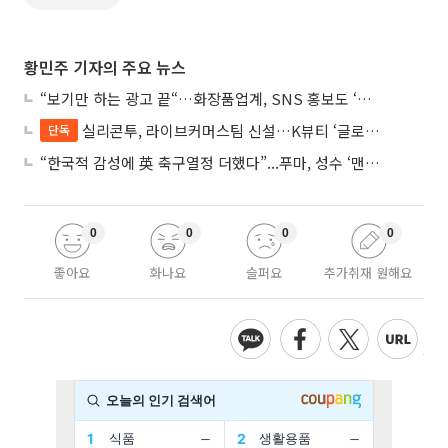
황민주 기자의 주요 뉴스
“보기만 하는 광고 끝“…화장품업계, SNS 홍보도 ‘참여형 콘텐츠’로 변모
실리콘투, 라이브커머스팀 신설…K뷰티 ‘글로벌 판매망’ 확대 속도
단독
“한국적 감성에 英 축구열정 더했다”...푸마, 성수 ‘맨시티 하우스’ 팝업
0
0
0
0
좋아요
화나요
슬퍼요
추가취재 원해요