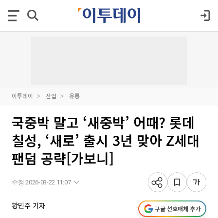
이투데이
산업
유통
국중박 말고 ‘새중박’ 어때? 롯데
칠성, ‘새로’ 출시 3년 맞아 Z세대
팬덤 공략[가보니]
수정 2026-03-22 11:07
황민주 기자
구글 선호매체 추가