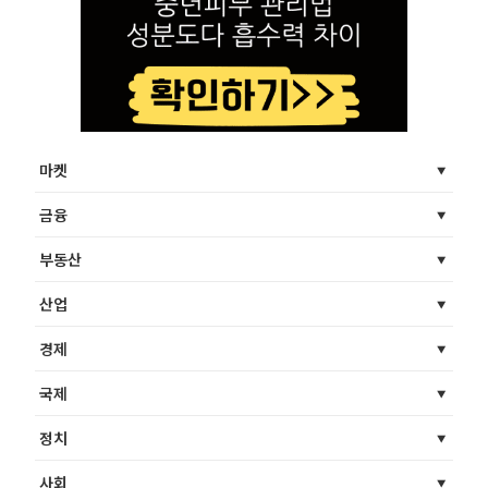
마켓
금융
부동산
산업
경제
국제
정치
사회