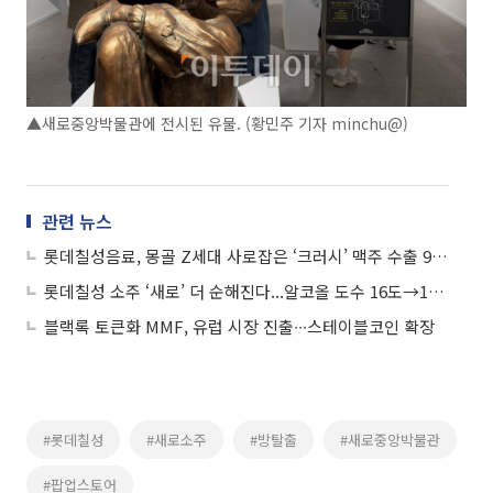
▲새로중앙박물관에 전시된 유물. (황민주 기자 minchu@)
관련 뉴스
롯데칠성음료, 몽골 Z세대 사로잡은 ‘크러시’ 맥주 수출 90% 폭증
롯데칠성 소주 ‘새로’ 더 순해진다...알코올 도수 16도→15.7도
블랙록 토큰화 MMF, 유럽 시장 진출∙∙∙스테이블코인 확장
#롯데칠성
#새로소주
#방탈출
#새로중앙박물관
#팝업스토어