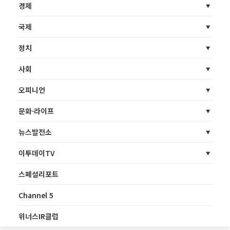
경제
국제
정치
사회
오피니언
문화·라이프
뉴스발전소
이투데이TV
스페셜리포트
Channel 5
위너스IR클럽