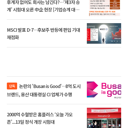
후계자 없어도 회사는 남긴다?…‘제3자 승
계’ 시험대 오른 中企 현장 [기업승계 대전
환]
MSCI 발표 D-7…후보주 반등에 편입 기대
재점화
논란의 'Busan is Good'…8억 도시
단독
브랜드, 용산 대통령실 CI 업체가 수행
2000억 수혈받은 홈플러스 ‘오늘 가오
픈’...13일 정식 개장 시험대