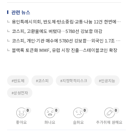
관련 뉴스
용인특례시의회, 반도체·탄소중립·교통·나눔 12건 한번에 처리
코스피, 고환율에도 버텼다…5780선 강보합 마감
코스피, 개인·기관 매수에 5780선 강보합…외국인 1.7조 매도
블랙록 토큰화 MMF, 유럽 시장 진출∙∙∙스테이블코인 확장
#반도체
#코스피
#지정학적리스크
#인공지능
#삼성전자
0
0
0
0
좋아요
화나요
슬퍼요
추가취재 원해요