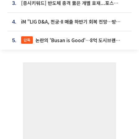
[증시키워드] 반도체 충격 뚫은 개별 호재...포스코퓨처엠·에코프로·한화솔루션 '눈길'
3.
iM "LIG D&A, 천궁-II 매출 하반기 회복 전망…방산 톱픽 유지"
4.
논란의 'Busan is Good'…8억 도시브랜드, 용산 대통령실 CI 업체가 수행
단독
5.