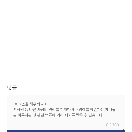
댓글
0 / 300