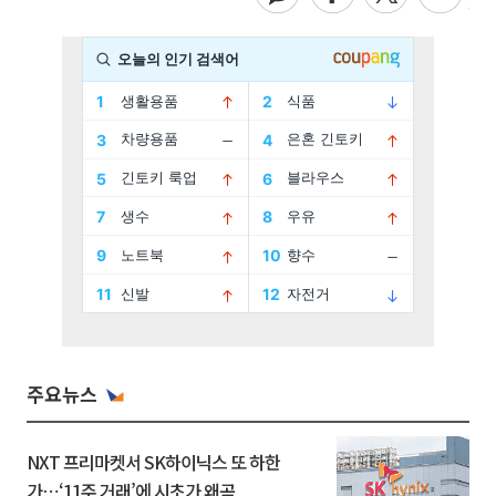
주요뉴스
NXT 프리마켓서 SK하이닉스 또 하한
가⋯‘11주 거래’에 시초가 왜곡