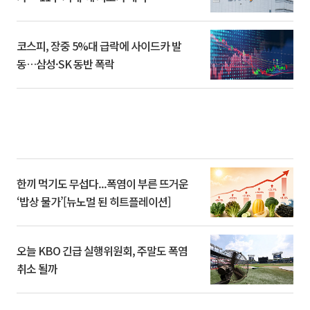
코스피, 장중 5%대 급락에 사이드카 발
동…삼성·SK 동반 폭락
한끼 먹기도 무섭다...폭염이 부른 뜨거운
‘밥상 물가’[뉴노멀 된 히트플레이션]
오늘 KBO 긴급 실행위원회, 주말도 폭염
취소 될까