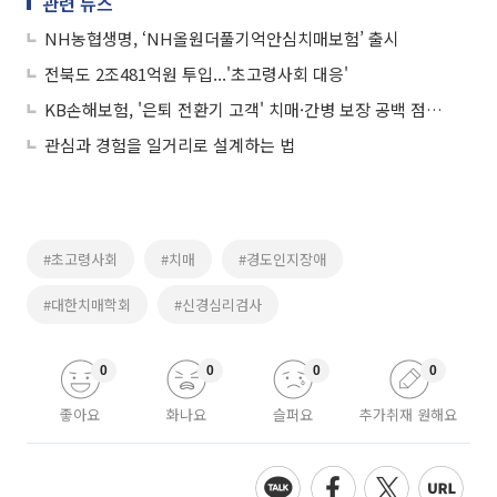
관련 뉴스
NH농협생명, ‘NH올원더풀기억안심치매보험’ 출시
전북도 2조481억원 투입...'초고령사회 대응'
KB손해보험, '은퇴 전환기 고객' 치매·간병 보장 공백 점검 나선다
관심과 경험을 일거리로 설계하는 법
#초고령사회
#치매
#경도인지장애
#대한치매학회
#신경심리검사
0
0
0
0
좋아요
화나요
슬퍼요
추가취재 원해요