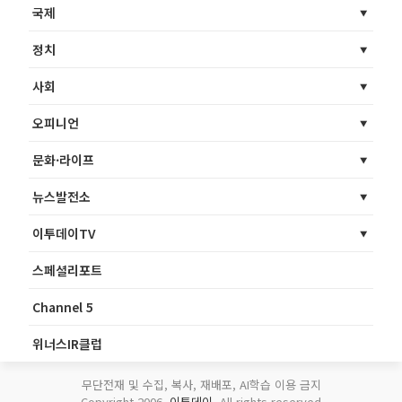
국제
정치
사회
오피니언
문화·라이프
뉴스발전소
이투데이TV
스페셜리포트
Channel 5
위너스IR클럽
무단전재 및 수집, 복사, 재배포, AI학습 이용 금지
Copyright 2006.
이투데이
. All rights reserved