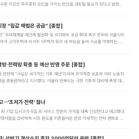
 수준 이상은 주주총회 승인을 거치는 방안을 검토할 필요가 있다고 밝혔다.
배구조와 주주권 강화 논의가 이어지는 가운데, 핵심 연구인력에 대한
 “집값 해법은 공급” [종합]
안” 우려재개발·재건축 활성화 및 비아파트 공급 확대 촉구 정부와 서울시의
정부가 고가주택과 비거주 1주택자 등의 세 부담을 높여 수요를 억제하는 카
키울 것이라며 세금이 아닌 공급이 근본적인 처방이라고 전면 반박했다.
방·전력망 확충 등 예산 반영 주문 [종합]
과 관련해 "사실상 국가적인 기후 재난"이라며 취약계층 보호와 야외 노동자
정력을 총동원하라고 지시했다. 아울러 반복되는 극한 기후에 대비해 폭염 대응
영하는 방안도 검토하라고 주문했다. 이 대통령은 이날 폭염·가뭄 대
예고⋯‘초저가 전략’ 접나
 AI 기업 딥시크가 6일 AI 서비스 전반의 가격을 대폭 인상한다고 예고했다.
 경쟁사들을 압박하며 시장 판도를 뒤흔들어온 만큼 이례적인 전략 변화로 평
 이날 공지를 통해 구체적인 인상 폭은 공개하지 않았지만 상당한 수
' 상반기 경상수지 흑자 2000억달러 육박 [종합]