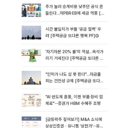
주가 눌러 승계비용 낮추던 공식 흔
들린다…저PBR·EB에 세금 역풍 [기
업승계 대전환]
시간 불일치가 부를 ‘공급 절벽’ 우
려 [주택공급 또다른 병목 PF]③
'자기자본 20% 룰'의 역설…옥석가
리기 거세진다 [주택공급 또다른 병
목 PF] ②
"인허가 나도 삽 못 뜬다"…자금줄
죄는 건전성 규제 [주택공급 또다른
병목 PF]①
"AI 반도체 훈풍, 이젠 부품·장비 업
체로"⋯증권가 HBM 수혜주 조명
[급등락주 짚어보기] M&A 소식에
상상인증권ㆍ유니켐 ‘상한가’⋯유증