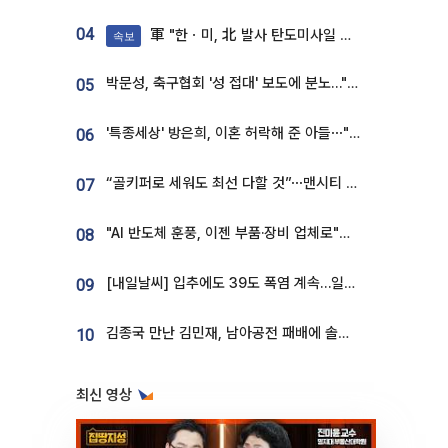
04
軍 "한ㆍ미, 北 발사 탄도미사일 제원 정밀분석 중"
속보
박문성, 축구협회 '성 접대' 보도에 분노…"다 말아먹으려고 작정했나"
05
'특종세상' 방은희, 이혼 허락해 준 아들⋯"너무 잘 커줬다" 오열
06
“골키퍼로 세워도 최선 다할 것”⋯맨시티 누네스, 주전 경쟁 각오 [인터뷰]
07
"AI 반도체 훈풍, 이젠 부품·장비 업체로"⋯증권가 HBM 수혜주 조명
08
[내일날씨] 입추에도 39도 폭염 계속…일부 지역 소나기
09
김종국 만난 김민재, 남아공전 패배에 솔직한 속내⋯"선수들도 못하긴 했다"
10
최신 영상