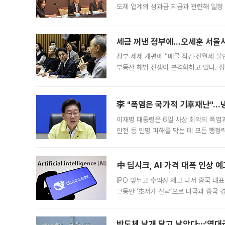
도체 업계의 성과급 지급과 관련해 일정
최근 상법·자본시장법 개정으로 기업 지
세금 꺼낸 정부에…오세훈 서울시장
정부 세제 개편에 “매물 잠김·전월세 불
부동산 해법 전쟁이 본격화하고 있다. 
드를 꺼내자 서울시는 전·월세 부담만 
李 "폭염은 국가적 기후재난"…냉
이재명 대통령은 6일 사상 최악의 폭염
안전 등 인명 피해를 막는 데 모든 행
인프라 확충 계획을 내년도 예산안에 반
中 딥시크, AI 가격 대폭 인상 
IPO 앞두고 수익성 제고 나서 중국 대표
그동안 ‘초저가 전략’으로 미국과 중국
가된다. 블룸버그통신에 따르면 딥시크는
반도체 날개 달고 날았다⋯'역대급