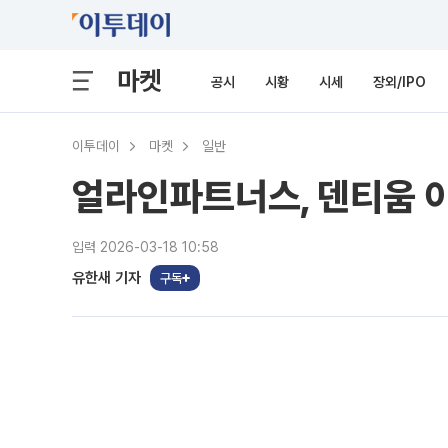
마켓
공시
시황
시세
장외/IPO
이투데이
마켓
일반
얼라인파트너스, 덴티움 
입력 2026-03-18 10:58
유한새 기자
구독