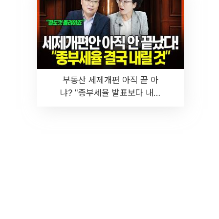
부동산 세제개편 아직 끝 아
냐? "종부세율 발표보다 내릴
것" 장기거주·양도세 전망 I 집
땅지성 I 김인만, 진미윤