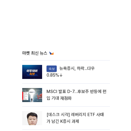
마켓 최신 뉴스
뉴욕증시, 하락...다우
속보
0.85%↓
MSCI 발표 D-7…후보주 반등에 편
입 기대 재점화
[데스크 시각] 레버리지 ETF 사태
가 남긴 K증시 과제