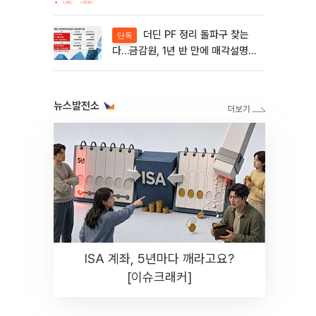
제동 걸린 SK디앤디↑
더딘 PF 정리 돌파구 찾는
단독
다…금감원, 1년 반 만에 매각설명회
재개
뉴스발전소
ISA 계좌, 5년마다 깨라고요?
[이슈크래커]