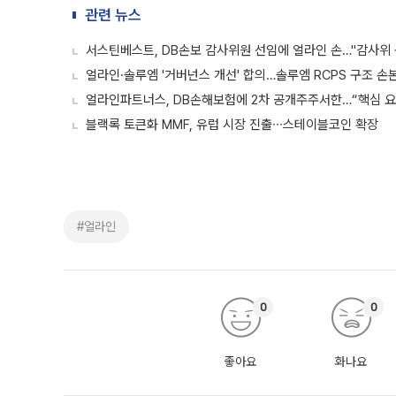
관련 뉴스
서스틴베스트, DB손보 감사위원 선임에 얼라인 손…"감사위
얼라인·솔루엠 '거버넌스 개선' 합의…솔루엠 RCPS 구조 손
얼라인파트너스, DB손해보험에 2차 공개주주서한…“핵심 요
블랙록 토큰화 MMF, 유럽 시장 진출∙∙∙스테이블코인 확장
#얼라인
0
0
좋아요
화나요