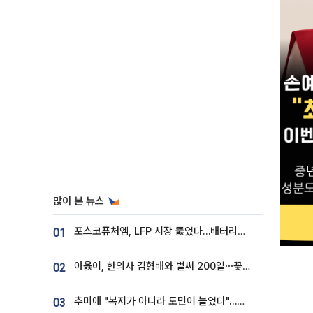
많이 본 뉴스
포스코퓨처엠, LFP 시장 뚫었다…배터리사와 대규모 장기 공급 합의
01
아옳이, 한의사 김형배와 벌써 200일⋯꽃다발 들고 "프러포즈 아냐"
02
추미애 "복지가 아니라 도민이 늘었다"…재정난 책임론 정면돌파
03