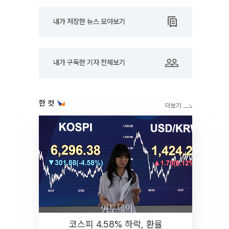
내가 저장한 뉴스 모아보기
내가 구독한 기자 전체보기
한 컷
코스피 4.58% 하락, 환율