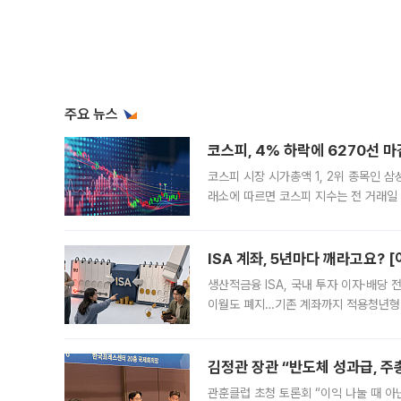
주요 뉴스
코스피, 4% 하락에 6270선 마
코스피 시장 시가총액 1, 2위 종목인 
래소에 따르면 코스피 지수는 전 거래일 대
1.81% 내린 6478.75에 출발한 코
다. 이날 오전
ISA 계좌, 5년마다 깨라고요? 
생산적금융 ISA, 국내 투자 이자·배당
이월도 폐지…기존 계좌까지 적용청년형 
는 5년마다 계좌를 해지하라는 건가요?”
편을
김정관 장관 “반도체 성과급, 
관훈클럽 초청 토론회 “이익 나눌 때 아