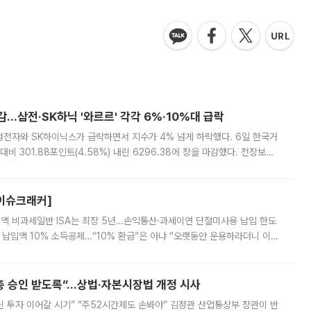
감…삼전·SK하닉 '와르르' 각각 6%·10%대 급락
삼성전자와 SK하이닉스가 급락하면서 지수가 4% 넘게 하락했다. 6일 한국거
비 301.88포인트(4.58%) 내린 6296.38에 장을 마감했다. 전장보다
스피는 장중 한때 6550.94까지 오르기도 했으나 6238.32까지 밀리기도 했
[이슈크래커]
 전액 비과세일반 ISA는 최장 5년…손익통산·과세이연 단절미사용 납입 한도
납입액 10% 소득공제…“10% 환급”은 아냐 “오랫동안 운용하라더니 이제
 ‘만능 절세 통장’으로 불리는 개인종합자산관리계좌(ISA)가 두 갈래로 개
주총 승인 받도록”…상법·자본시장법 개정 시사
닌 투자 이어갈 시기” “주52시간제도 손봐야” 김정관 산업통상부 장관이 반