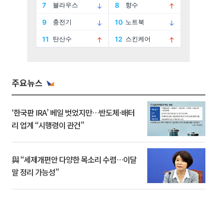
주요뉴스
‘한국판 IRA’ 베일 벗었지만…반도체·배터
리 업계 “시행령이 관건”
與 “세제개편안 다양한 목소리 수렴…이달
말 정리 가능성”