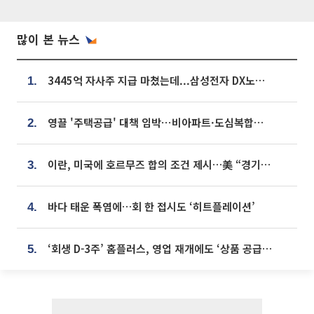
많이 본 뉴스
3445억 자사주 지급 마쳤는데...삼성전자 DX노조, 뒤늦은 '떼쓰기 집회'
1.
영끌 '주택공급' 대책 임박⋯비아파트·도심복합까지 총동원
2.
이란, 미국에 호르무즈 합의 조건 제시…美 “경기 아직 안 끝나” [종합]
3.
바다 태운 폭염에…회 한 접시도 ‘히트플레이션’
4.
‘회생 D-3주’ 홈플러스, 영업 재개에도 ‘상품 공급망’ 복구가 생존 관건
5.