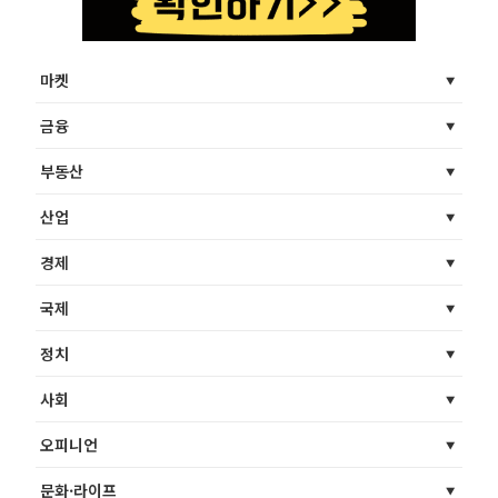
마켓
금융
부동산
산업
경제
국제
정치
사회
오피니언
문화·라이프