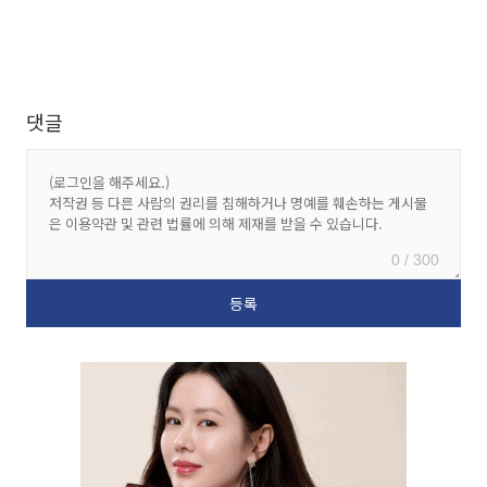
댓글
0 / 300