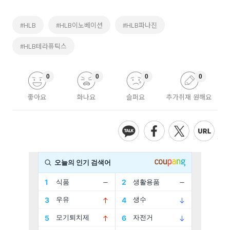
#HLB
#HLB이노베이션
#HLB파나진
#HLB테라퓨틱스
0
0
0
0
좋아요
화나요
슬퍼요
추가취재 원해요