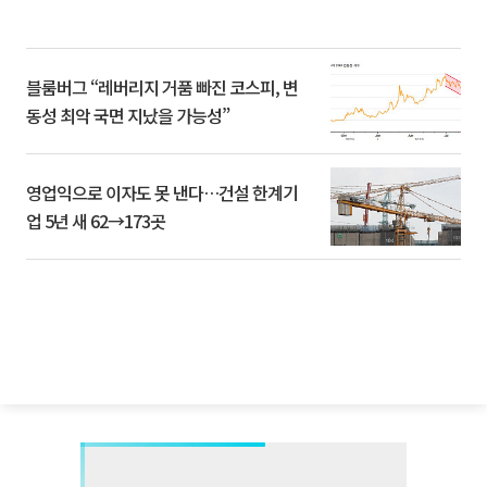
블룸버그 “레버리지 거품 빠진 코스피, 변
동성 최악 국면 지났을 가능성”
영업익으로 이자도 못 낸다…건설 한계기
업 5년 새 62→173곳