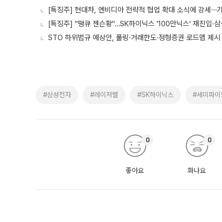
[특징주] 현대차, 엔비디아 전략적 협업 확대 소식에 강세
[특징주] "땡큐 젠슨황"…SK하이닉스 '100만닉스' 재진입·
STO 하위법규 예상안, 풀링·거래한도·정형증권 로드맵 제시
#삼성전자
#레이저쎌
#SK하이닉스
#세미파이
0
0
좋아요
화나요