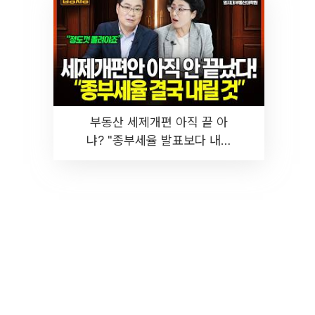
부동산 세제개편 아직 끝 아
냐? "종부세율 발표보다 내릴
것" 장기거주·양도세 전망 I 집
땅지성 I 김인만, 진미윤