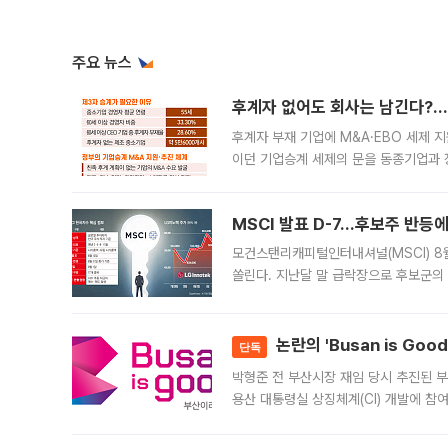
주요 뉴스
후계자 없어도 회사는 남긴다?…‘
후계자 부재 기업에 M&A·EBO 세제 
이던 기업승계 세제의 문을 동종기업과 
대신 M&A나 임직원 인수(EBO)를 통
늘
MSCI 발표 D-7…후보주 반등
모건스탠리캐피털인터내셔널(MSCI) 8
쏠린다. 지난달 말 급락장으로 후보군의
가능성과 지수 추종 자금 유입 기대가 
논란의 'Busan is Go
단독
박형준 전 부산시장 재임 당시 추진된 부산
용산 대통령실 상징체계(CI) 개발에 참
도시브랜드 사업이 공개 이후 시민 공감