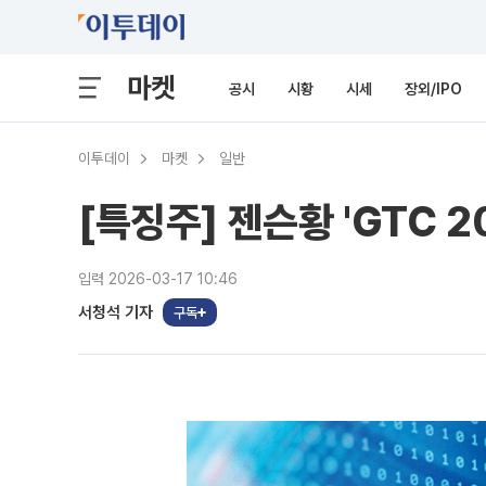
마켓
공시
시황
시세
장외/IPO
이투데이
마켓
일반
[특징주] 젠슨황 'GTC 
입력 2026-03-17 10:46
서청석 기자
구독