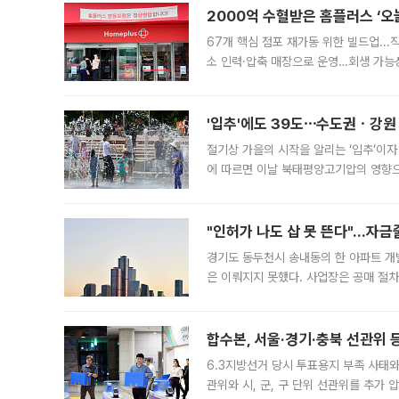
2000억 수혈받은 홈플러스 ‘오늘
67개 핵심 점포 재가동 위한 빌드업..
소 인력·압축 매장으로 운영…회생 가능성
영업을 시작한다. 핵심 점포 67개에는 
'입추'에도 39도⋯수도권ㆍ강원
절기상 가을의 시작을 알리는 ‘입추’이자
에 따르면 이날 북태평양고기압의 영향으
도, 낮 최고기온은 31~39도로, 전국
"인허가 나도 삽 못 뜬다"…자금
경기도 동두천시 송내동의 한 아파트 개
은 이뤄지지 못했다. 사업장은 공매 절차
3차 공매까지 진행됐으나 모두 유찰됐다.
후
합수본, 서울·경기·충북 선관위 등
6.3지방선거 당시 투표용지 부족 사태
관위와 시, 군, 구 단위 선관위를 추가