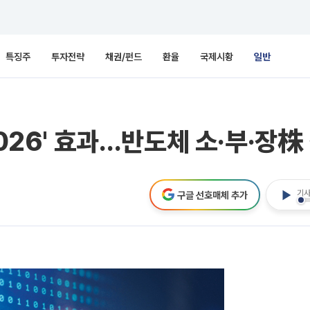
특징주
투자전략
채권/펀드
환율
국제시황
일반
2026' 효과…반도체 소·부·장株
기사
구글 선호매체 추가