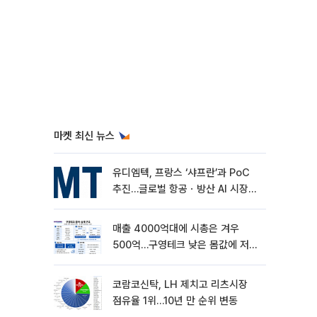
마켓 최신 뉴스
유디엠텍, 프랑스 ‘샤프란’과 PoC
추진…글로벌 항공ㆍ방산 AI 시장
공략
매출 4000억대에 시총은 겨우
500억…구영테크 낮은 몸값에 저가
승계 마무리
코람코신탁, LH 제치고 리츠시장
점유율 1위…10년 만 순위 변동