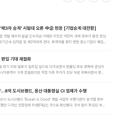
제3자 승계’ 시험대 오른 中企 현장 [기업승계 대전환]
지원 첫발 매수자 발굴·인수자금·거래망 이전은 여전히 과제 정부가 혈연 중심
장기근속 임직원 등 제3자에게 연다. 후계자를 찾지 못한 중소기업이 폐업
해 기술과 일자리를 남기도록 하겠다는 취지다. 다만 세금 감면만으로 거래를
에 편입 기대 재점화
월 정기 리뷰 발표가 일주일 앞으로 다가오면서 편출입 후보 종목에 관심이
 시가총액이 크게 흔들렸지만 저점 이후 주가가 상당 부분 회복되면서 편입
다시 부각되고 있다. 7일 금융투자업계에 따르면 MSCI는 한국시간으로 오는
od'…8억 도시브랜드, 용산 대통령실 CI 업체가 수행
시 도시브랜드 ‘Busan is Good’ 개발 사업의 수행기관이 윤석열 정부
여했던 디자인 전문업체 피앤(P&)인 것으로 확인됐다. 8억 원이 투입된 부산
 부족과 디자인 정체성 논란에 휩싸였던 만큼, 사업 선정 과정과 결과물에