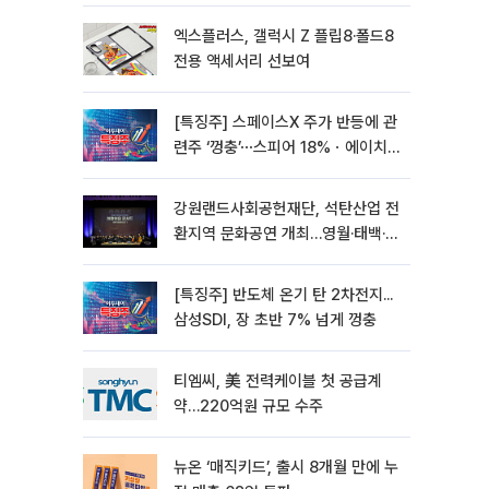
엑스플러스, 갤럭시 Z 플립8·폴드8
전용 액세서리 선보여
[특징주] 스페이스X 주가 반등에 관
련주 ‘껑충’⋯스피어 18%ㆍ에이치
브이엠 12%↑
강원랜드사회공헌재단, 석탄산업 전
환지역 문화공연 개최…영월·태백·삼
척서 3회
[특징주] 반도체 온기 탄 2차전지...
삼성SDI, 장 초반 7% 넘게 껑충
티엠씨, 美 전력케이블 첫 공급계
약…220억원 규모 수주
뉴온 ‘매직키드’, 출시 8개월 만에 누