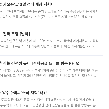
 가오픈’...13일 정식 개장 시험대
.직원들 현장 배치PB·일반상품 순차 입고에도 신선식품 수급 정상화는 과제최
 높일지 주목 홈플러스가 오늘(7일) 가오픈을 시작으로 13일 정식으로 재
직원들이 현장 배치되고, PB 상품과 함께 일반 상품 납품도 순차적으로 진행
ㆍ전라 폭염 [날씨]
 금요일인 7일 낮 기온이 최고 39도까지 오르며 폭염이 이어지겠다. 기상청
로 전국 대부분 지역의 기온이 평년보다 높겠다. 아침 최저기온은 22~27
 대부분 지역에 폭염특보가 발효된 가운데 최고체감온도는 35도 안팎까지 올라
줄 죄는 건전성 규제 [주택공급 또다른 병목 PF]①
발 사업장. 2023년 주택건설사업계획 승인을 받아 인허가를 마쳤지만 착공
에 들어갔고, 감정가 362억원인 이 사업장은 약 20% 할인된 288억원에
 현재는 4차 공매를 위한 조건 협의가 진행 중이다. 수도권의 주요 주거 배
 압수수색… ‘조작 지침’ 확인
와 투표율 통계조작 등을 수사 중인 검경 합동수사본부가 서울·경기·충북 선
 압수수색에 나섰다. 7일 국민참정권 침해 진상규명을 위한 검경 합동수사본