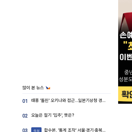
많이 본 뉴스
태풍 '돌핀' 오키나와 접근…일본기상청 경로 업데이트
01
오늘은 절기 '입추', 뜻은?
02
합수본, '통계 조작' 서울·경기·충북 선관위 등 추가 압수수색
03
속보