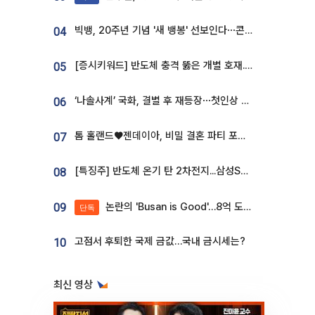
빅뱅, 20주년 기념 '새 뱅봉' 선보인다⋯콘서트 앞두고 팝업 개최
04
[증시키워드] 반도체 충격 뚫은 개별 호재...포스코퓨처엠·에코프로·한화솔루션 '눈길'
05
‘나솔사계’ 국화, 결별 후 재등장⋯첫인상 투표 휩쓸고 ‘인기녀’ 등극
06
톰 홀랜드♥젠데이아, 비밀 결혼 파티 포착⋯호텔 대관비만 9억
07
[특징주] 반도체 온기 탄 2차전지...삼성SDI, 장 초반 7% 넘게 껑충
08
논란의 'Busan is Good'…8억 도시브랜드, 용산 대통령실 CI 업체가 수행
09
단독
고점서 후퇴한 국제 금값…국내 금시세는?
10
최신 영상