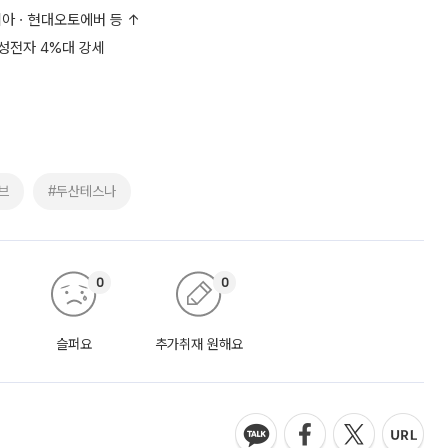
⋯기아ㆍ현대오토에버 등 ↑
삼성전자 4%대 강세
브
#두산테스나
0
0
슬퍼요
추가취재 원해요