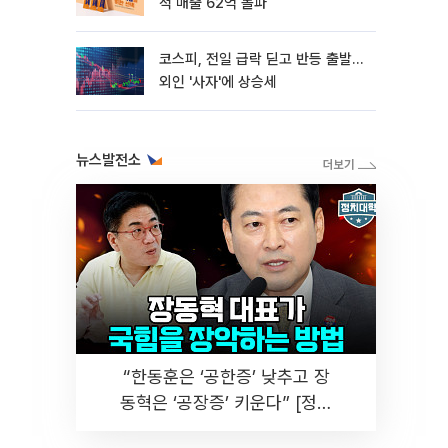
적 매출 62억 돌파
코스피, 전일 급락 딛고 반등 출발…
외인 '사자'에 상승세
뉴스발전소
“한동훈은 ‘공한증’ 낮추고 장
동혁은 ‘공장증’ 키운다” [정치
대학]