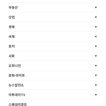
부동산
산업
경제
국제
정치
사회
오피니언
문화·라이프
뉴스발전소
이투데이TV
스페셜리포트