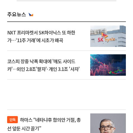
주요뉴스
NXT 프리마켓서 SK하이닉스 또 하한
가⋯‘11주 거래’에 시초가 왜곡
코스피 장중 낙폭 확대에 '매도 사이드
카'…외인 2.8조'팔자'· 개인 3.1조 '사자'
하마스 “네타냐후 합의안 거절, 총
단독
선 앞둔 시간 끌기”