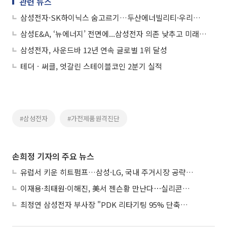
관련 뉴스
삼성전자·SK하이닉스 숨고르기…두산에너빌리티·우리기술 ‘원전주’ 부각
삼성E&A, ‘뉴에너지’ 전면에...삼성전자 의존 낮추고 미래 먹거리 박차
삼성전자, 사운드바 12년 연속 글로벌 1위 달성
테더ㆍ써클, 엇갈린 스테이블코인 2분기 실적
#삼성전자
#가전제품원격진단
손희정 기자의 주요 뉴스
유럽서 키운 히트펌프…삼성·LG, 국내 주거시장 공략 ‘속도’
이재용·최태원·이해진, 美서 젠슨황 만난다⋯실리콘밸리 집결하는 AI리더
최정연 삼성전자 부사장 "PDK 리타기팅 95% 단축…에이전트 AI 시범 활용"