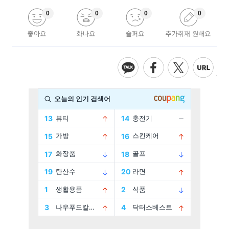
0
0
0
0
좋아요
화나요
슬퍼요
추가취재 원해요