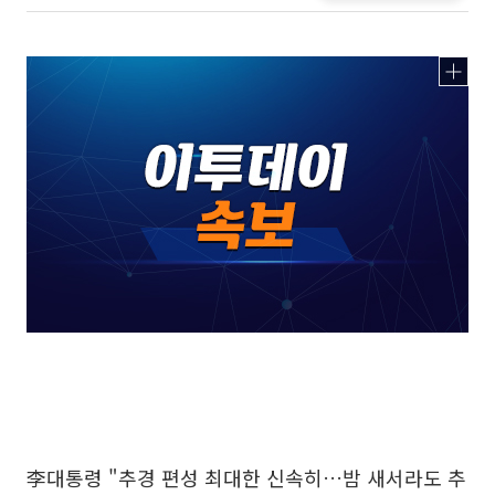
李대통령 "추경 편성 최대한 신속히…밤 새서라도 추