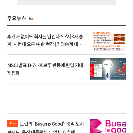
주요뉴스
후계자 없어도 회사는 남긴다?…‘제3자 승
계’ 시험대 오른 中企 현장 [기업승계 대전
환]
MSCI 발표 D-7…후보주 반등에 편입 기대
재점화
논란의 'Busan is Good'…8억 도시
단독
브랜드, 용산 대통령실 CI 업체가 수행