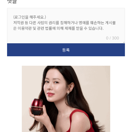
댓글
0 / 300