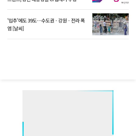
'입추'에도 39도⋯수도권ㆍ강원ㆍ전라 폭
염 [날씨]