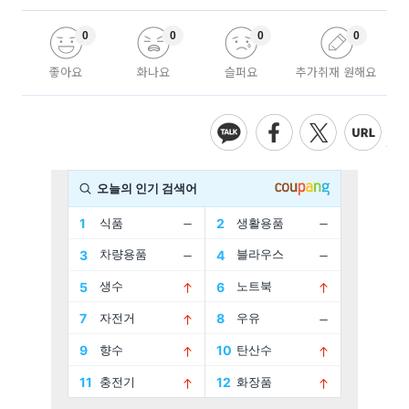
0
0
0
0
좋아요
화나요
슬퍼요
추가취재 원해요