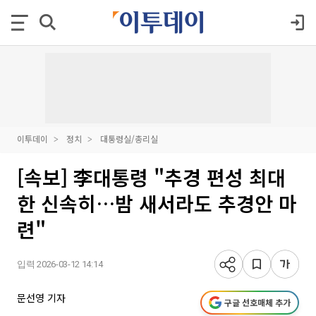
이투데이
정치
대통령실/총리실
[속보] 李대통령 "추경 편성 최대
한 신속히…밤 새서라도 추경안 마
련"
입력 2026-03-12 14:14
문선영 기자
구글 선호매체 추가