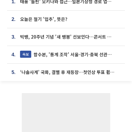
태풍 '돌핀' 오키나와 접근…일본기상청 경로 업데이트
1.
오늘은 절기 '입추', 뜻은?
2.
빅뱅, 20주년 기념 '새 뱅봉' 선보인다⋯콘서트 앞두고 팝업 개최
3.
합수본, '통계 조작' 서울·경기·충북 선관위 등 추가 압수수색
속보
4.
‘나솔사계’ 국화, 결별 후 재등장⋯첫인상 투표 휩쓸고 ‘인기녀’ 등극
5.