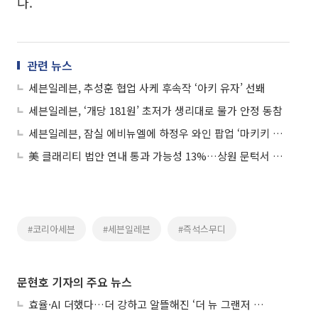
다.
관련 뉴스
세븐일레븐, 추성훈 협업 사케 후속작 ‘아키 유자’ 선봬
세븐일레븐, ‘개당 181원’ 초저가 생리대로 물가 안정 동참
세븐일레븐, 잠실 에비뉴엘에 하정우 와인 팝업 ‘마키키 아뜰리에’ 연다
美 클래리티 법안 연내 통과 가능성 13%…상원 문턱서 제동
#코리아세븐
#세븐일레븐
#즉석스무디
문현호 기자의 주요 뉴스
효율·AI 더했다…더 강하고 알뜰해진 ‘더 뉴 그랜저 하이브리드’