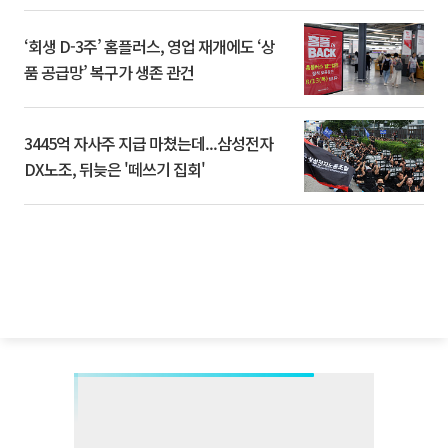
‘회생 D-3주’ 홈플러스, 영업 재개에도 ‘상
품 공급망’ 복구가 생존 관건
3445억 자사주 지급 마쳤는데...삼성전자
DX노조, 뒤늦은 '떼쓰기 집회'