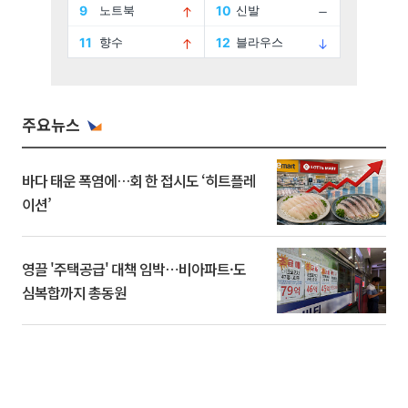
주요뉴스
바다 태운 폭염에…회 한 접시도 ‘히트플레
이션’
영끌 '주택공급' 대책 임박⋯비아파트·도
심복합까지 총동원