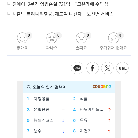
진에어, 2분기 영업손실 731억…“고유가에 수익성 악화”
새출발 트리니티항공, 재도약 나선다…노선별 서비스 차별화
0
0
0
0
좋아요
화나요
슬퍼요
추가취재 원해요