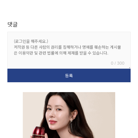
댓글
0 / 300