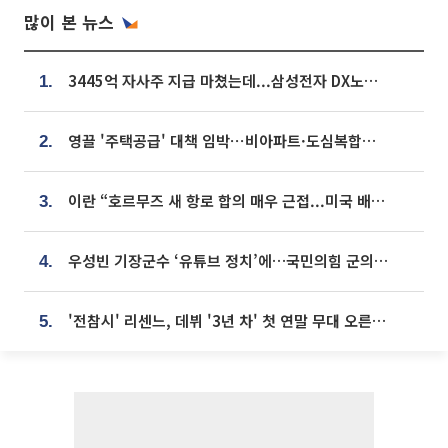
많이 본 뉴스
3445억 자사주 지급 마쳤는데...삼성전자 DX노조, 뒤늦은 '떼쓰기 집회'
1.
영끌 '주택공급' 대책 임박⋯비아파트·도심복합까지 총동원
2.
이란 “호르무즈 새 항로 합의 매우 근접...미국 배상 먼저”
3.
우성빈 기장군수 ‘유튜브 정치’에…국민의힘 군의원들 집단 반발
4.
'전참시' 리센느, 데뷔 '3년 차' 첫 연말 무대 오른다⋯"그동안 섭외 안 와"
5.