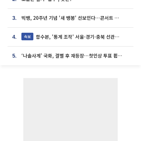
빅뱅, 20주년 기념 '새 뱅봉' 선보인다⋯콘서트 앞두고 팝업 개최
3.
합수본, '통계 조작' 서울·경기·충북 선관위 등 추가 압수수색
속보
4.
‘나솔사계’ 국화, 결별 후 재등장⋯첫인상 투표 휩쓸고 ‘인기녀’ 등극
5.