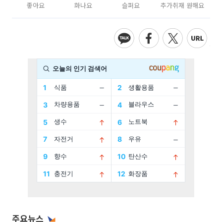
좋아요
화나요
슬퍼요
추가취재 원해요
주요뉴스