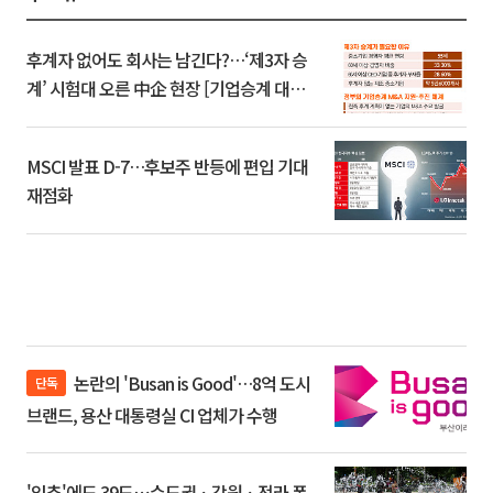
후계자 없어도 회사는 남긴다?…‘제3자 승
계’ 시험대 오른 中企 현장 [기업승계 대전
환]
MSCI 발표 D-7…후보주 반등에 편입 기대
재점화
논란의 'Busan is Good'…8억 도시
단독
브랜드, 용산 대통령실 CI 업체가 수행
'입추'에도 39도⋯수도권ㆍ강원ㆍ전라 폭