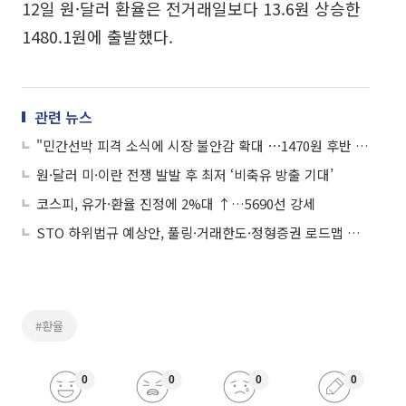
12일 원·달러 환율은 전거래일보다 13.6원 상승한
1480.1원에 출발했다.
관련 뉴스
"민간선박 피격 소식에 시장 불안감 확대 ⋯1470원 후반 등락"
원·달러 미·이란 전쟁 발발 후 최저 ‘비축유 방출 기대’
코스피, 유가·환율 진정에 2%대 ↑…5690선 강세
STO 하위법규 예상안, 풀링·거래한도·정형증권 로드맵 제시
#환율
0
0
0
0