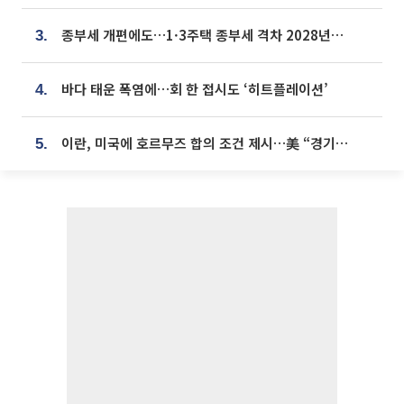
종부세 개편에도…1·3주택 종부세 격차 2028년부터 확대
3.
바다 태운 폭염에…회 한 접시도 ‘히트플레이션’
4.
이란, 미국에 호르무즈 합의 조건 제시…美 “경기 아직 안 끝나” [종합]
5.