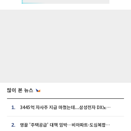
많이 본 뉴스
3445억 자사주 지급 마쳤는데...삼성전자 DX노조, 뒤늦은 '떼쓰기 집회'
1.
영끌 '주택공급' 대책 임박⋯비아파트·도심복합까지 총동원
2.