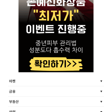
마켓
금융
부동산
산업