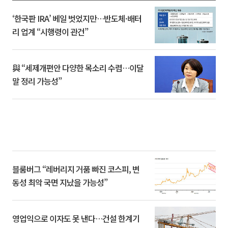
‘한국판 IRA’ 베일 벗었지만…반도체·배터
리 업계 “시행령이 관건”
與 “세제개편안 다양한 목소리 수렴…이달
말 정리 가능성”
블룸버그 “레버리지 거품 빠진 코스피, 변
동성 최악 국면 지났을 가능성”
영업익으로 이자도 못 낸다…건설 한계기