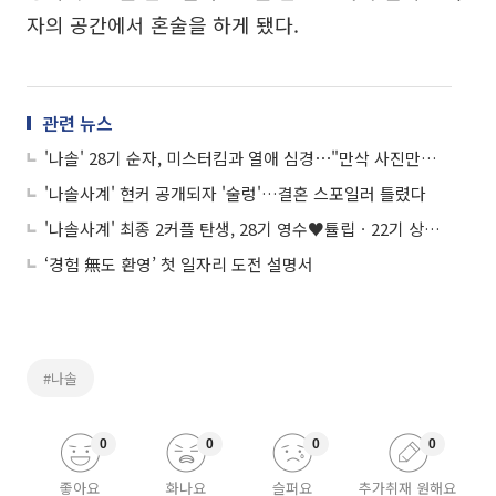
자의 공간에서 혼술을 하게 됐다.
관련 뉴스
'나솔' 28기 순자, 미스터킴과 열애 심경⋯"만삭 사진만큼 관심 쏟아져"
'나솔사계' 현커 공개되자 '술렁'…결혼 스포일러 틀렸다
'나솔사계' 최종 2커플 탄생, 28기 영수♥튤립ㆍ22기 상철♥백합⋯국화ㆍ26기 경수는?
‘경험 無도 환영’ 첫 일자리 도전 설명서
#나솔
0
0
0
0
좋아요
화나요
슬퍼요
추가취재 원해요