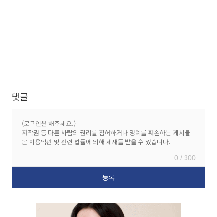
댓글
0 / 300