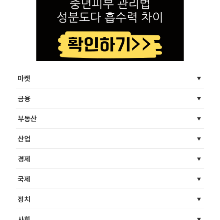
마켓
금융
부동산
산업
경제
국제
정치
사회