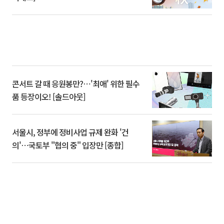
콘서트 갈 때 응원봉만?⋯'최애' 위한 필수
품 등장이오! [솔드아웃]
서울시, 정부에 정비사업 규제 완화 '건
의'⋯국토부 "협의 중" 입장만 [종합]