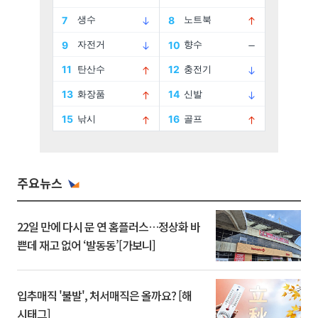
주요뉴스
22일 만에 다시 문 연 홈플러스…정상화 바
쁜데 재고 없어 ‘발동동’[가보니]
입추매직 '불발', 처서매직은 올까요? [해
시태그]