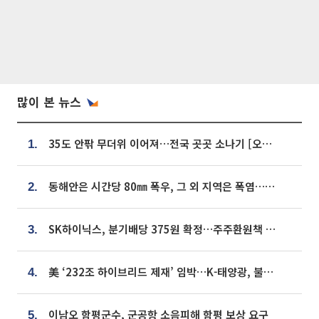
많이 본 뉴스
35도 안팎 무더위 이어져…전국 곳곳 소나기 [오늘 날씨]
1.
동해안은 시간당 80㎜ 폭우, 그 외 지역은 폭염…‘극과 극 날씨’
2.
SK하이닉스, 분기배당 375원 확정…주주환원책 9월로 앞당겨 발표
3.
美 ‘232조 하이브리드 제재’ 임박…K-태양광, 불확실성 털고 날개 다나
4.
이남오 함평군수, 군공항 소음피해 함평 보상 요구
5.