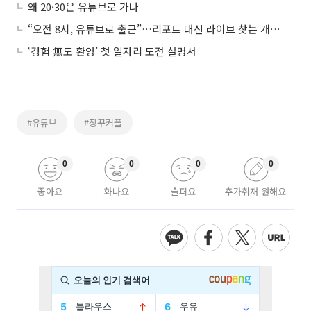
왜 20·30은 유튜브로 가나
“오전 8시, 유튜브로 출근”…리포트 대신 라이브 찾는 개미들
‘경험 無도 환영’ 첫 일자리 도전 설명서
#유튜브
#장꾸커플
0
0
0
0
좋아요
화나요
슬퍼요
추가취재 원해요