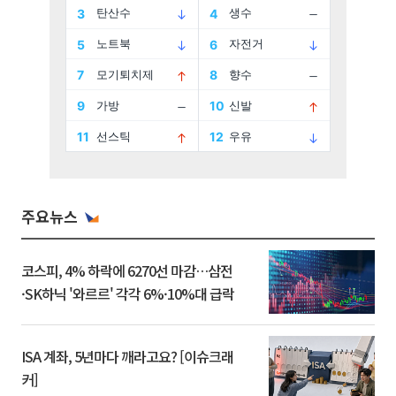
주요뉴스
코스피, 4% 하락에 6270선 마감…삼전
·SK하닉 '와르르' 각각 6%·10%대 급락
ISA 계좌, 5년마다 깨라고요? [이슈크래
커]