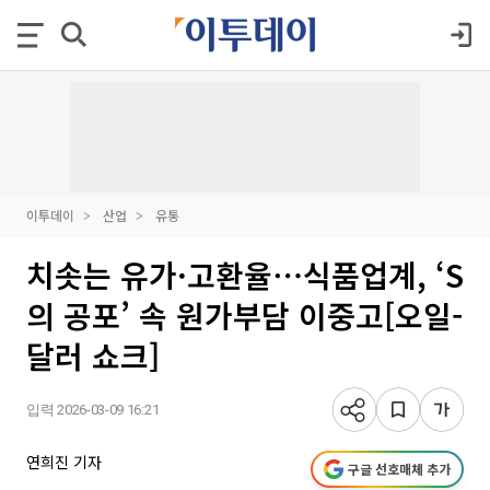
이투데이
산업
유통
치솟는 유가·고환율⋯식품업계, ‘S
의 공포’ 속 원가부담 이중고[오일-
달러 쇼크]
입력 2026-03-09 16:21
연희진 기자
구글 선호매체 추가