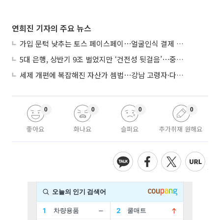
연희진 기자의 주요 뉴스
가입 문턱 낮추는 토스 페이스페이⋯얼굴인식 결제 확산 속도낸다
5대 은행, 상반기 9조 벌었지만 ‘건전성 뒷걸음’⋯중기대출 문턱 높아지나
세제 개편에 복잡해진 자산가 셈법⋯강남 고령자·다주택자 ‘자산재편 고심’
0
0
0
0
좋아요
화나요
슬퍼요
추가취재 원해요