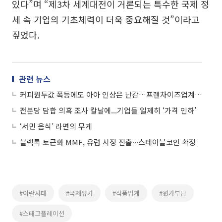
있다”며 “제3차 세계대전이 거론되는 특수한 국제 정
세 속 기업의 기초체력이 더욱 중요해질 것”이라고
짚었다.
관련 뉴스
커피원두값 폭등에도 아아 인상은 난감…프랜차이즈업계, 디저트로 돌파구
전분당 담합 의혹 조사 칼날에...기업들 일제히 ‘가격 인하’
‘서민 음식’ 라면의 무게
블랙록 토큰화 MMF, 유럽 시장 진출∙∙∙스테이블코인 확장
#이란사태
#국제유가
#식품업계
#원가부담
#스태그플레이션