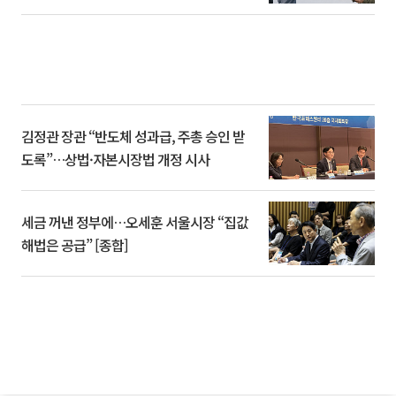
김정관 장관 “반도체 성과급, 주총 승인 받
도록”…상법·자본시장법 개정 시사
세금 꺼낸 정부에…오세훈 서울시장 “집값
해법은 공급” [종합]