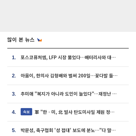
많이 본 뉴스
포스코퓨처엠, LFP 시장 뚫었다…배터리사와 대규모 장기 공급 합의
1.
아옳이, 한의사 김형배와 벌써 200일⋯꽃다발 들고 "프러포즈 아냐"
2.
추미애 "복지가 아니라 도민이 늘었다"…재정난 책임론 정면돌파
3.
軍 "한ㆍ미, 北 발사 탄도미사일 제원 정밀분석 중"
속보
4.
박문성, 축구협회 '성 접대' 보도에 분노…"다 말아먹으려고 작정했나"
5.