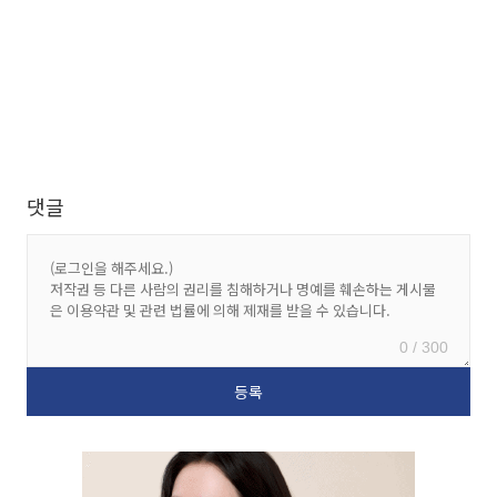
댓글
0 / 300