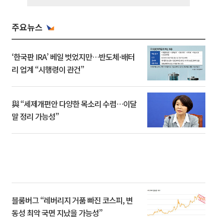
주요뉴스
‘한국판 IRA’ 베일 벗었지만…반도체·배터
리 업계 “시행령이 관건”
與 “세제개편안 다양한 목소리 수렴…이달
말 정리 가능성”
블룸버그 “레버리지 거품 빠진 코스피, 변
동성 최악 국면 지났을 가능성”