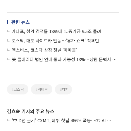
관련 뉴스
카나프, 청약 경쟁률 1899대 1..증거금 9.5조 몰려
코스닥, 매도 사이드카 발동⋯‘유가 쇼크’ 직격탄
액스비스, 코스닥 상장 첫날 '따따블'
美 클래리티 법안 연내 통과 가능성 13%…상원 문턱서 제동
#코스닥
#액티브
#ETF
김효숙 기자의 주요 뉴스
‘中 D램 굴기’ CXMT, 데뷔 첫날 466% 폭등…G2 AI 패권 ‘쩐의 전쟁’