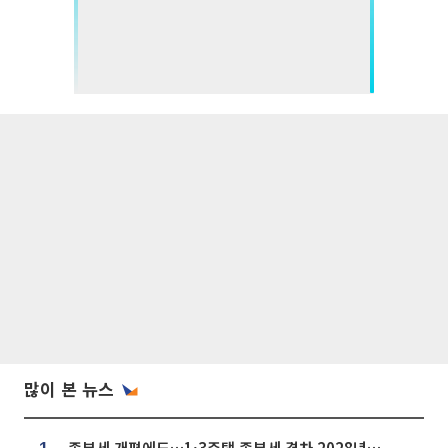
많이 본 뉴스
종부세 개편에도…1·3주택 종부세 격차 2028년부터 확대