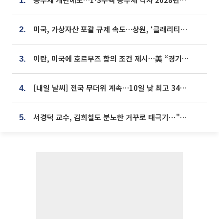
1.
미국, 가상자산 포괄 규제 속도…상원, ‘클래리티법’ 9월 절차투표 추진
2.
이란, 미국에 호르무즈 합의 조건 제시…美 “경기 아직 안 끝나” [종합]
3.
[내일 날씨] 전국 무더위 계속…10일 낮 최고 34도 육박
4.
서경덕 교수, 김희철도 분노한 거꾸로 태극기⋯"엉터리는 아냐, 아쉬울 뿐"
5.