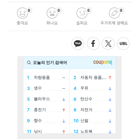
0
0
0
0
좋아요
화나요
슬퍼요
추가취재 원해요