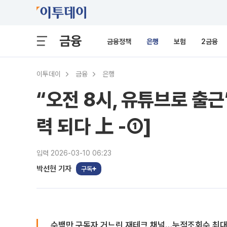
금융
금융정책
은행
보험
2금융
이투데이
금융
은행
“오전 8시, 유튜브로 출
력 되다 上 -①]
입력 2026-03-10 06:23
박선현 기자
구독
수백만 구독자 거느린 재테크 채널…누적조회수 최대 