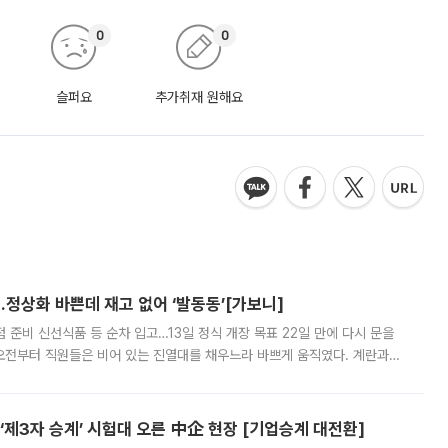
제3자 승계’ 시험대 오른 中企 현장 [기업승계 대전환]
지원 첫발 매수자 발굴·인수자금·거래망 이전은 여전히 과제 정부가 혈연 중심
장기근속 임직원 등 제3자에게 연다. 후계자를 찾지 못한 중소기업이 폐업
해 기술과 일자리를 남기도록 하겠다는 취지다. 다만 세금 감면만으로 거래를
에 편입 기대 재점화
월 정기 리뷰 발표가 일주일 앞으로 다가오면서 편출입 후보 종목에 관심이
 시가총액이 크게 흔들렸지만 저점 이후 주가가 상당 부분 회복되면서 편입
다시 부각되고 있다. 7일 금융투자업계에 따르면 MSCI는 한국시간으로 오는
od'…8억 도시브랜드, 용산 대통령실 CI 업체가 수행
시 도시브랜드 ‘Busan is Good’ 개발 사업의 수행기관이 윤석열 정부
여했던 디자인 전문업체 피앤(P&)인 것으로 확인됐다. 8억 원이 투입된 부산
 부족과 디자인 정체성 논란에 휩싸였던 만큼, 사업 선정 과정과 결과물에
ㆍ전라 폭염 [날씨]
 금요일인 7일 낮 기온이 최고 39도까지 오르며 폭염이 이어지겠다. 기상청
로 전국 대부분 지역의 기온이 평년보다 높겠다. 아침 최저기온은 22~27
 대부분 지역에 폭염특보가 발효된 가운데 최고체감온도는 35도 안팎까지 올라