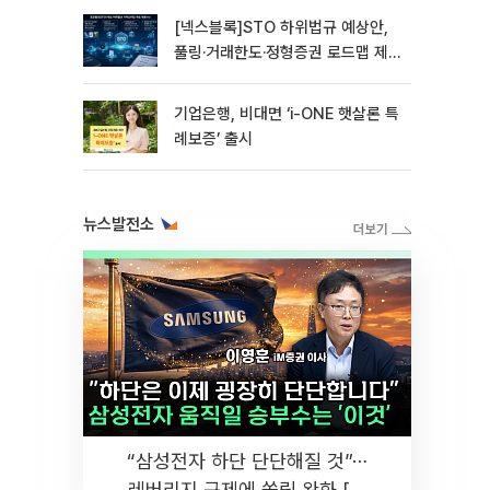
[넥스블록]STO 하위법규 예상안,
풀링·거래한도·정형증권 로드맵 제
시
기업은행, 비대면 ‘i-ONE 햇살론 특
례보증’ 출시
뉴스발전소
“삼성전자 하단 단단해질 것”⋯
레버리지 규제에 쏠림 완화 [찐