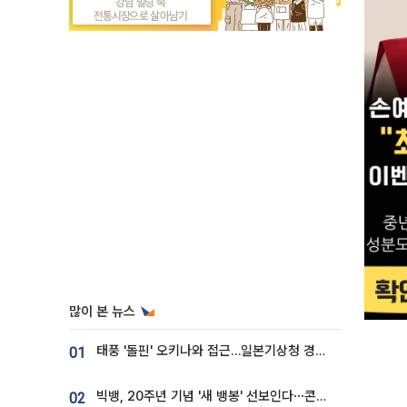
많이 본 뉴스
태풍 '돌핀' 오키나와 접근…일본기상청 경로 업데이트
01
빅뱅, 20주년 기념 '새 뱅봉' 선보인다⋯콘서트 앞두고 팝업 개최
02