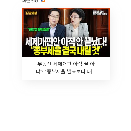
최신 영상
부동산 세제개편 아직 끝 아
냐? "종부세율 발표보다 내릴
것" 장기거주·양도세 전망 I 집
땅지성 I 김인만, 진미윤