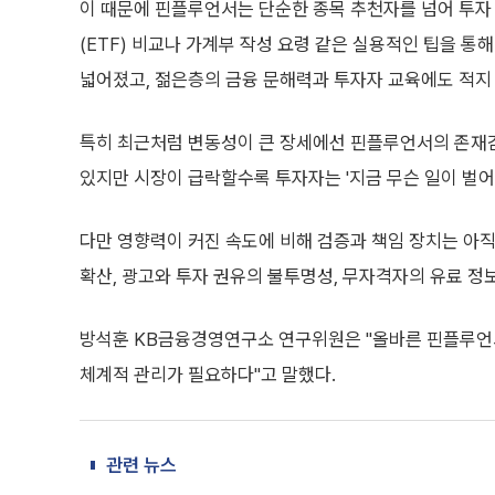
관련 뉴스
코스피 폭락, 3거래일 만에 ‘서킷브레이커’⋯삼전ㆍ하이닉스 
AI 시대 ‘사기·투기’ 막는다…금융위, 생애주기별 금융교육 개
금융당국, 중동 피해기업 만기 1년 연장…금융사 면책 적용
STO 하위법규 예상안, 풀링·거래한도·정형증권 로드맵 제시
#핀플루언서
#코스피
#금융교육
#유튜브
박선현 기자의 주요 뉴스
자세히보기
[마감 후] 홈플러스가 보여준 유통의 본질
스투시부터 무신사 킥스까지…‘체험형’ 패션 브랜드, 잇단 제
명품 브랜드, 백화점 밖 D2C 가속…‘플래그십·문화공간’ 전략