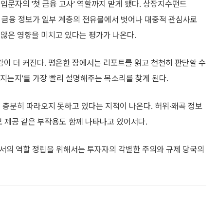
10%대↓
편
주행
 눈길