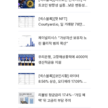
트코인 방향성 실종…낮은 변동성에
관망 장세 고착
[넥스블록][핫 NFT]
Courtyard.io, 일 거래량 78만
5312달러… 바닥가 0.56달러
체이널리시스 “가상자산 보유자 노
린 물리적 범죄 확산”
우리은행, 고창해상풍력에 4000억
생산적금융 지원
[넥스블록][코인시황] 라이터
8.56% 상승, 오디에라 17.09% 하
락
리볼빙 평균금리 17.4%⋯‘가입 혜
택’ 뒤 고금리 부담 주의