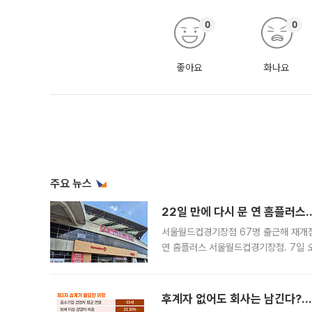
후계자 없어도 회사는 남긴다?…‘
후계자 부재 기업에 M&A·EBO 세제 
이던 기업승계 세제의 문을 동종기업과 
대신 M&A나 임직원 인수(EBO)를 통
늘
MSCI 발표 D-7…후보주 반등
모건스탠리캐피털인터내셔널(MSCI) 8
쏠린다. 지난달 말 급락장으로 후보군의
가능성과 지수 추종 자금 유입 기대가 
논란의 'Busan is Go
단독
박형준 전 부산시장 재임 당시 추진된 부산
용산 대통령실 상징체계(CI) 개발에 참
도시브랜드 사업이 공개 이후 시민 공감
'입추'에도 39도⋯수도권ㆍ강원
절기상 가을의 시작을 알리는 ‘입추’이자
에 따르면 이날 북태평양고기압의 영향으
도, 낮 최고기온은 31~39도로, 전국