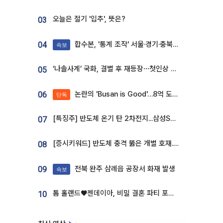
오늘은 절기 '입추', 뜻은?
03
합수본, '통계 조작' 서울·경기·충북 선관위 등 추가 압수수색
04
속보
‘나솔사계’ 국화, 결별 후 재등장⋯첫인상 투표 휩쓸고 ‘인기녀’ 등극
05
논란의 'Busan is Good'…8억 도시브랜드, 용산 대통령실 CI 업체가 수행
06
단독
[특징주] 반도체 온기 탄 2차전지...삼성SDI, 장 초반 7% 넘게 껑충
07
[증시키워드] 반도체 충격 뚫은 개별 호재...포스코퓨처엠·에코프로·한화솔루션 '눈길'
08
전북 완주 삼례읍 공장서 화재 발생
09
속보
톰 홀랜드♥젠데이아, 비밀 결혼 파티 포착⋯호텔 대관비만 9억
10