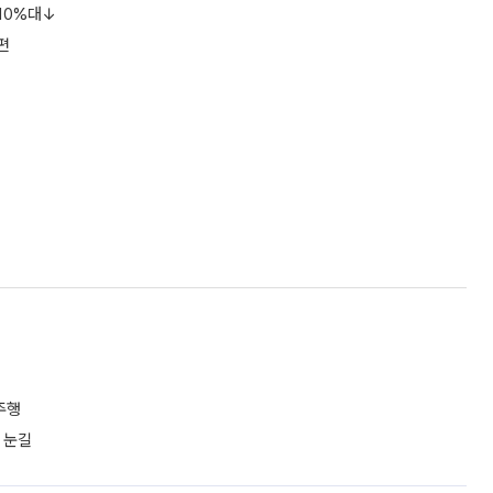
0
0
슬퍼요
추가취재 원해요
…정상화 바쁜데 재고 없어 ‘발동동’[가보니]
준비 신선식품 등 순차 입고…13일 정식 개장 목표 22일 만에 다시 문을
오전부터 직원들은 비어 있는 진열대를 채우느라 바쁘게 움직였다. 계란과
리를 잡기 시작했지만, 매장 곳곳엔 여전히 텅 빈 매대가 먼저 눈에 들어왔