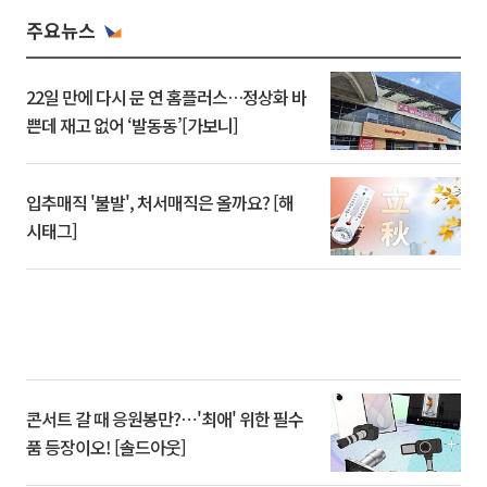
주요뉴스
22일 만에 다시 문 연 홈플러스…정상화 바
쁜데 재고 없어 ‘발동동’[가보니]
입추매직 '불발', 처서매직은 올까요? [해
시태그]
콘서트 갈 때 응원봉만?⋯'최애' 위한 필수
품 등장이오! [솔드아웃]