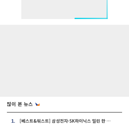
많이 본 뉴스
[베스트&워스트] 삼성전자·SK하이닉스 밀린 한 주…상상인증권은 85% 급등
1.