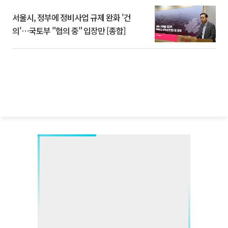
서울시, 정부에 정비사업 규제 완화 '건
의'⋯국토부 "협의 중" 입장만 [종합]