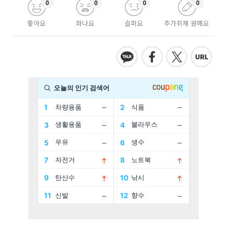
0
0
0
0
좋아요
화나요
슬퍼요
추가취재 원해요