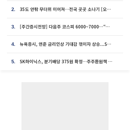
35도 안팎 무더위 이어져…전국 곳곳 소나기 [오늘 날씨]
2.
[주간증시전망] 다음주 코스피 6000~7000⋯“外人 수급은 정책이 변수”
3.
뉴욕증시, 연준 금리인상 기대감 꺾이자 상승...S&P500 사상 최고치 [종합]
4.
SK하이닉스, 분기배당 375원 확정…주주환원책 9월로 앞당겨 발표
5.