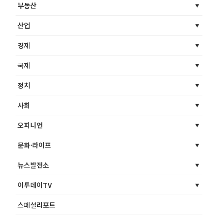
부동산
산업
경제
국제
정치
사회
오피니언
문화·라이프
뉴스발전소
이투데이TV
스페셜리포트