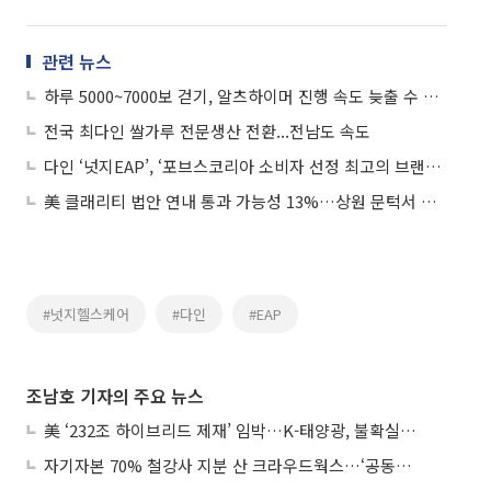
관련 뉴스
하루 5000~7000보 걷기, 알츠하이머 진행 속도 늦출 수 있어
전국 최다인 쌀가루 전문생산 전환...전남도 속도
다인 ‘넛지EAP’, ‘포브스코리아 소비자 선정 최고의 브랜드 대상’ 근로자지원프로그램 부문 수상
美 클래리티 법안 연내 통과 가능성 13%…상원 문턱서 제동
#넛지헬스케어
#다인
#EAP
조남호 기자의 주요 뉴스
美 ‘232조 하이브리드 제재’ 임박…K-태양광, 불확실성 털고 날개 다나
자기자본 70% 철강사 지분 산 크라우드웍스…‘공동경영’으로 AI 시너지 낼까