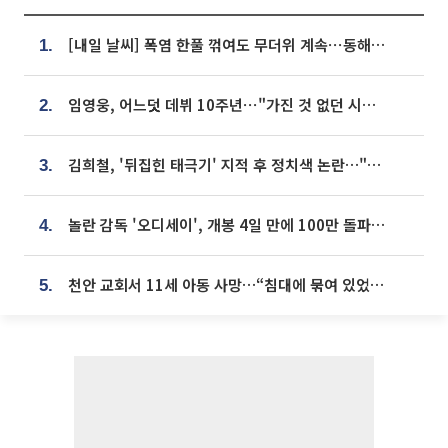
[내일 날씨] 폭염 한풀 꺾여도 무더위 계속⋯동해안 이틀 연속 비
1.
임영웅, 어느덧 데뷔 10주년⋯"가진 것 없던 시절, 내 앞엔 20명의 팬뿐"
2.
김희철, '뒤집힌 태극기' 지적 후 정치색 논란…"좌우 떠나 우리나라 국기"
3.
놀란 감독 '오디세이', 개봉 4일 만에 100만 돌파⋯'왕사남' 보다 빠르다
4.
천안 교회서 11세 아동 사망…“침대에 묶여 있었다” 진술 확보
5.