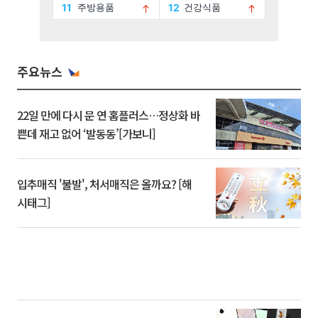
주요뉴스
22일 만에 다시 문 연 홈플러스…정상화 바
쁜데 재고 없어 ‘발동동’[가보니]
입추매직 '불발', 처서매직은 올까요? [해
시태그]