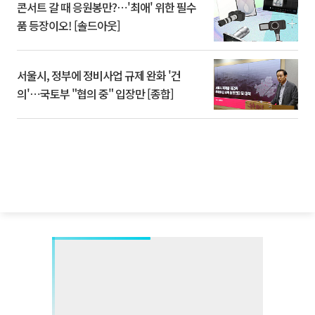
콘서트 갈 때 응원봉만?⋯'최애' 위한 필수
품 등장이오! [솔드아웃]
서울시, 정부에 정비사업 규제 완화 '건
의'⋯국토부 "협의 중" 입장만 [종합]