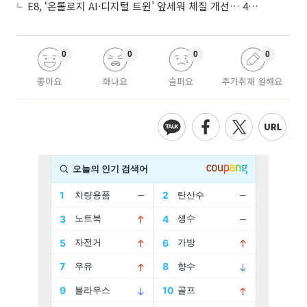
E8, ‘온톨로지 AI·디지털 트윈’ 앞세워 체질 개선… 4분기 흑자전환 총력
0
0
0
0
좋아요
화나요
슬퍼요
추가취재 원해요