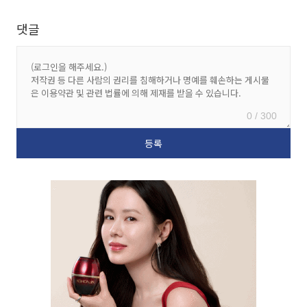
댓글
0 / 300