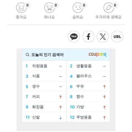
0
0
0
0
좋아요
화나요
슬퍼요
추가취재 원해요