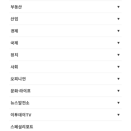
부동산
산업
경제
국제
정치
사회
오피니언
문화·라이프
뉴스발전소
이투데이TV
스페셜리포트