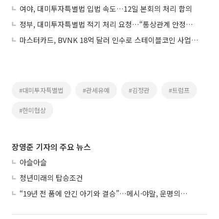
여야, 대미투자특별법 입법 속도…12일 본회의 처리 합의
정부, 대미투자특별법 적기 처리 요청…“통상관계 안정에 국회 역할 중요”
마스터카드, BVNK 18억 달러 인수로 스테이블코인 사업 본격 확장
#대미투자특별법
#관세유예
#김정관
#트럼프
#한미협상
장영준 기자의 주요 뉴스
아슬아슬
청년미래의 탑승조건
“19년 전 품에 안긴 아기와 결승”…메시·야말, 운명의 왕좌 대결