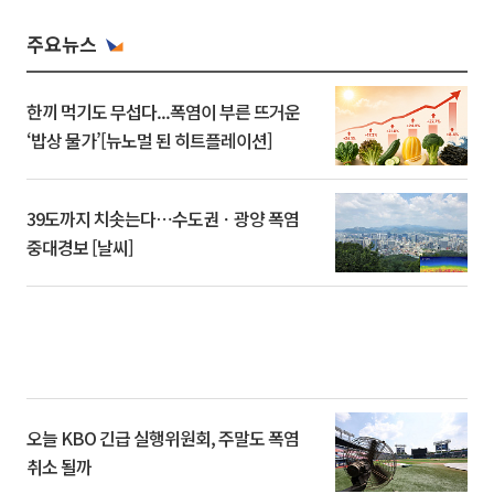
주요뉴스
한끼 먹기도 무섭다...폭염이 부른 뜨거운
‘밥상 물가’[뉴노멀 된 히트플레이션]
39도까지 치솟는다⋯수도권ㆍ광양 폭염
중대경보 [날씨]
오늘 KBO 긴급 실행위원회, 주말도 폭염
취소 될까