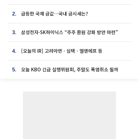
급등한 국제 금값…국내 금시세는?
2.
삼성전자·SK하이닉스 “주주 환원 강화 방안 마련”
3.
[오늘의 IR] 고려아연ㆍ심텍ㆍ엘앤에프 등
4.
오늘 KBO 긴급 실행위원회, 주말도 폭염취소 될까
5.