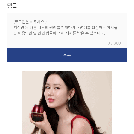
댓글
0 / 300