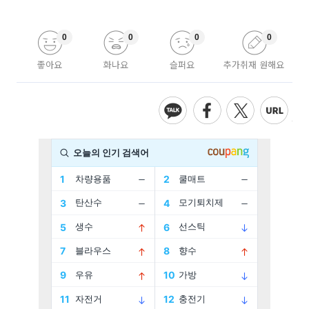
0
0
0
0
좋아요
화나요
슬퍼요
추가취재 원해요