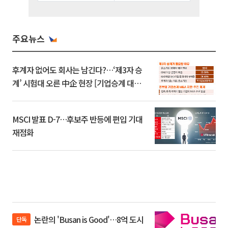
주요뉴스
후계자 없어도 회사는 남긴다?…‘제3자 승
계’ 시험대 오른 中企 현장 [기업승계 대전
환]
MSCI 발표 D-7…후보주 반등에 편입 기대
재점화
논란의 'Busan is Good'…8억 도시
단독