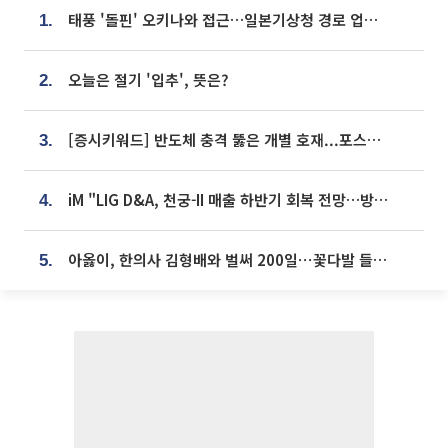
태풍 '돌핀' 오키나와 접근…일본기상청 경로 업데이트
1.
오늘은 절기 '입추', 뜻은?
2.
[증시키워드] 반도체 충격 뚫은 개별 호재...포스코퓨처엠·에코프로·한화솔루션 '눈길'
3.
iM "LIG D&A, 천궁-II 매출 하반기 회복 전망…방산 톱픽 유지"
4.
아옳이, 한의사 김형배와 벌써 200일⋯꽃다발 들고 "프러포즈 아냐"
5.