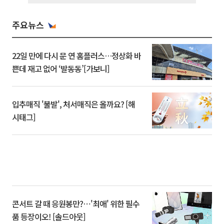
주요뉴스
22일 만에 다시 문 연 홈플러스…정상화 바
쁜데 재고 없어 ‘발동동’[가보니]
입추매직 '불발', 처서매직은 올까요? [해
시태그]
콘서트 갈 때 응원봉만?⋯'최애' 위한 필수
품 등장이오! [솔드아웃]