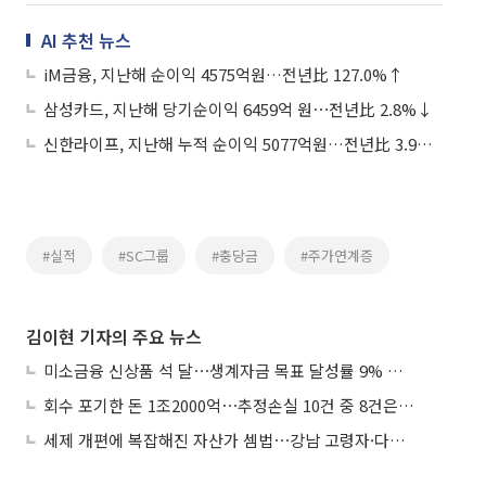
AI 추천 뉴스
iM금융, 지난해 순이익 4575억원…전년比 127.0%↑
삼성카드, 지난해 당기순이익 6459억 원⋯전년比 2.8%↓
신한라이프, 지난해 누적 순이익 5077억원…전년比 3.9%↓
#실적
#SC그룹
#충당금
#주가연계증
김이현 기자의 주요 뉴스
미소금융 신상품 석 달⋯생계자금 목표 달성률 9% 그쳐
회수 포기한 돈 1조2000억⋯추정손실 10건 중 8건은 기업대출
세제 개편에 복잡해진 자산가 셈법⋯강남 고령자·다주택자 ‘자산재편 고심’