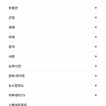
부동산
산업
경제
국제
정치
사회
오피니언
문화·라이프
뉴스발전소
이투데이TV
스페셜리포트