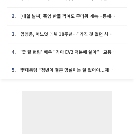
[내일 날씨] 폭염 한풀 꺾여도 무더위 계속⋯동해안 이틀 연속 비
2.
임영웅, 어느덧 데뷔 10주년⋯"가진 것 없던 시절, 내 앞엔 20명의 팬뿐"
3.
'굿 윌 헌팅' 배우 "기아 EV2 덕분에 살아"…교통사고 후 안전성 극찬
4.
李대통령 “청년이 결혼 망설이는 일 없어야...제도상 불이익 조사”
5.