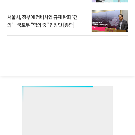
서울시, 정부에 정비사업 규제 완화 '건
의'⋯국토부 "협의 중" 입장만 [종합]