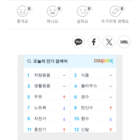
0
0
0
0
좋아요
화나요
슬퍼요
추가취재 원해요