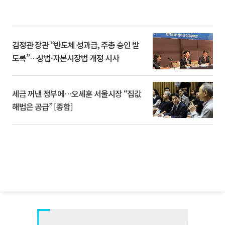
김정관 장관 “반도체 성과급, 주총 승인 받
도록”…상법·자본시장법 개정 시사
세금 꺼낸 정부에…오세훈 서울시장 “집값
해법은 공급” [종합]