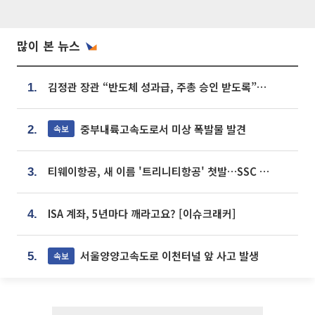
많이 본 뉴스
김정관 장관 “반도체 성과급, 주총 승인 받도록”…상법·자본시장법 개정 시사
1.
중부내륙고속도로서 미상 폭발물 발견
속보
2.
티웨이항공, 새 이름 '트리니티항공' 첫발…SSC 전략 본격화
3.
ISA 계좌, 5년마다 깨라고요? [이슈크래커]
4.
서울양양고속도로 이천터널 앞 사고 발생
속보
5.