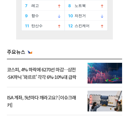
주요뉴스
코스피, 4% 하락에 6270선 마감…삼전
·SK하닉 '와르르' 각각 6%·10%대 급락
ISA 계좌, 5년마다 깨라고요? [이슈크래
커]