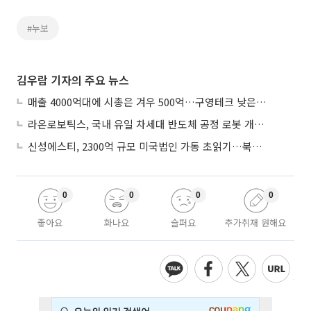
#누보
김우람 기자의 주요 뉴스
매출 4000억대에 시총은 겨우 500억…구영테크 낮은 몸값에 저가 승계 마무리
라온로보틱스, 국내 유일 차세대 반도체 공정 로봇 개발 ‘고객사 테스트 진행’
신성에스티, 2300억 규모 미국법인 가동 초읽기…북미 ESS 공략 본격화
0
0
0
0
좋아요
화나요
슬퍼요
추가취재 원해요