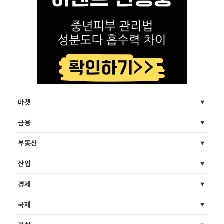
마켓
금융
부동산
산업
경제
국제