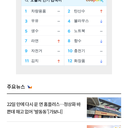
주요뉴스
22일 만에 다시 문 연 홈플러스…정상화 바
쁜데 재고 없어 ‘발동동’[가보니]