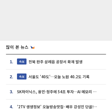
많이 본 뉴스
전북 완주 삼례읍 공장서 화재 발생
속보
1.
서울도 '40도'…오늘 노원 40.2도 기록
속보
2.
SK하이닉스, 용인·청주에 54조 투자…AI 메모리 생산기지 키운다
3.
'2TV 생생정보' 오늘방송맛집- 배우 강성진 단골! 쌀국수ㆍ푸팟퐁 커리 맛집 '블○○○'
4.