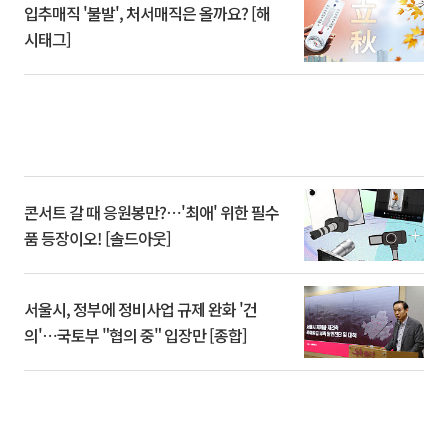
입추매직 '불발', 처서매직은 올까요? [해
시태그]
콘서트 갈 때 응원봉만?⋯'최애' 위한 필수
품 등장이오! [솔드아웃]
서울시, 정부에 정비사업 규제 완화 '건
의'⋯국토부 "협의 중" 입장만 [종합]