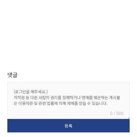
댓글
0 / 300