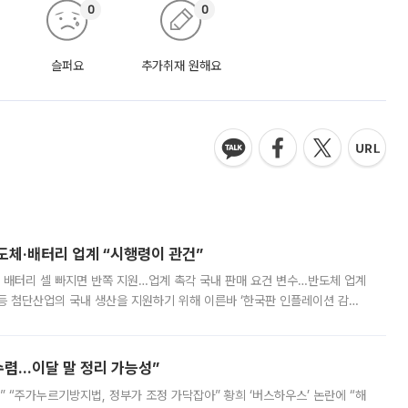
0
0
슬퍼요
추가취재 원해요
반도체·배터리 업계 “시행령이 관건”
 배터리 셀 빠지면 반쪽 지원…업계 촉각 국내 판매 요건 변수…반도체 업계
등 첨단산업의 국내 생산을 지원하기 위해 이른바 ‘한국판 인플레이션 감축
를 신설했지만, 업계에서는 세부 지원 대상에 따라 정책 효과가 크게 달라
수렴…이달 말 정리 가능성”
없어” “주가누르기방지법, 정부가 조정 가닥잡아” 황희 ‘버스하우스’ 논란에 “해