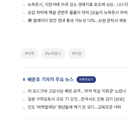
뉴욕증시, 이란사태 우려 감소·경제지표 호조에 상승...나스닥 
금값 하락에 채굴 관련주 줄줄이 하락 [오늘의 뉴욕증시 무버
美 클래리티 법안 연내 통과 가능성 13%…상원 문턱서 제동
#마켓
#뉴욕증시
#이란
배준호 기자의 주요 뉴스
자세히보기
러 모스크바 고급식당 폭탄 공격…‘부차 학살 지휘관’ 노렸나
일본 구마모토서 규모 7.1 강진…한국서도 진동 감지 [상보]
인도 ‘바퀴벌레당’ 청년들에 백기 든 모디…교육장관 사퇴