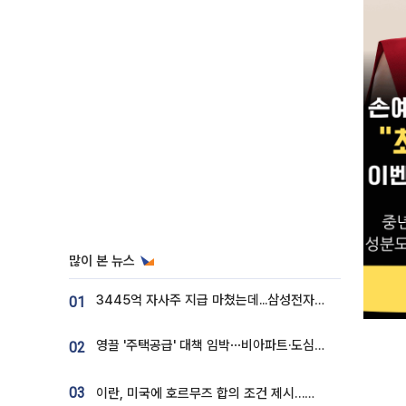
많이 본 뉴스
3445억 자사주 지급 마쳤는데...삼성전자 DX노조, 뒤늦은 '떼쓰기 집회'
01
영끌 '주택공급' 대책 임박⋯비아파트·도심복합까지 총동원
02
03
이란, 미국에 호르무즈 합의 조건 제시…美 “경기 아직 안 끝나” [종합]