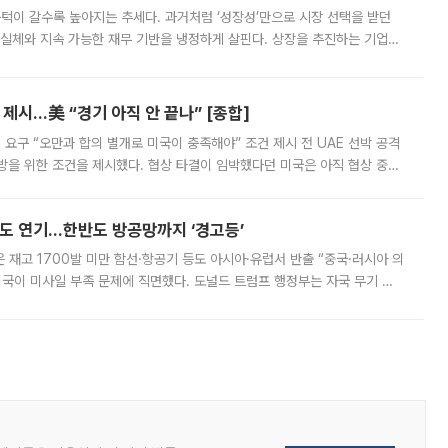
 문턱이 갈수록 높아지는 추세다. 과거처럼 ‘성장성’만으로 시장 선택을 받던
 실체와 지속 가능한 재무 기반을 냉정하게 살핀다. 상장을 추진하는 기업들
를 입증해야 하는 시험대에 섰다. 본지는 상장을 앞둔 기업의 기술 경쟁
제시…美 “경기 아직 안 끝나” [종합]
 요구 “오만과 합의 별개로 미국이 충족해야” 조건 제시 전 UAE 선박 공격
방을 위한 조건을 제시했다. 협상 타결이 임박했다던 미국은 아직 협상 중이
현지시간) 모하마드 바게르 졸가드르 이란 최고국가안보회의 사무총장은 타
품도 연기…한반도 방공망까지 ‘경고등’
은 재고 1700발 미만 함선·항공기 등도 아시아·유럽서 반출 “중국·러시아 의
미국이 미사일 부족 문제에 직면했다. 도널드 트럼프 행정부는 자국 무기 공
 국가들로 향하던 납품마저 연기되고 있는 것으로 전해졌다. 전문가가 중국