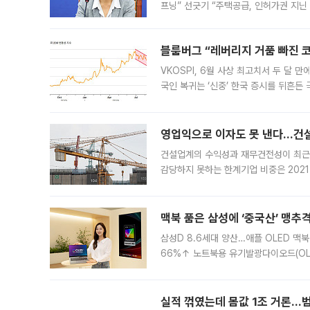
프닝” 선긋기 “주택공급, 인허가권 지닌
견을 수렴해 당정과 개편안에 대한 조율
블룸버그 “레버리지 거품 빠진 코
VKOSPI, 6월 사상 최고치서 두 달
국인 복귀는 ‘신중’ 한국 증시를 뒤흔
했다. 대규모 반대매매로 레버리지 투자
영업익으로 이자도 못 낸다…건설 
건설업계의 수익성과 재무건전성이 최근
감당하지 못하는 한계기업 비중은 2021
이낸싱(PF) 부담이 집중된 건축 부문의
경영
맥북 품은 삼성에 ‘중국산’ 맹추
삼성D 8.6세대 양산…애플 OLED 맥북
66%↑ 노트북용 유기발광다이오드(OL
운데 중국 BOE와 TCL CSOT도 생산
일 업계에 따르면 삼성
실적 꺾였는데 몸값 1조 거론…범