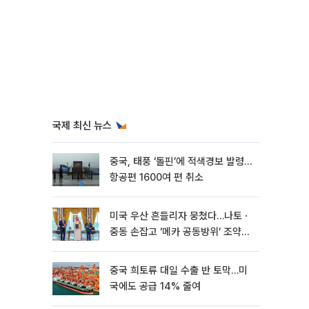
국제 최신 뉴스
중국, 태풍 ‘돌핀’에 적색경보 발령…
항공편 1600여 편 취소
미국 우산 흔들리자 뭉쳤다…나토ㆍ
중동 손잡고 ‘메카 공동방위’ 조약
체결
중국 희토류 대일 수출 반 토막…미
국에도 공급 14% 줄여