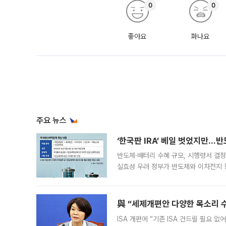
0
0
좋아요
화나요
주요 뉴스
‘한국판 IRA’ 베일 벗었지만…
반도체·배터리 수혜 규모, 시행령서 결정
실효성 우려 정부가 반도체와 이차전지 
법(IRA)’으로 불리는 국내생산세액공제
與 “세제개편안 다양한 목소리 
ISA 개편에 “기존 ISA 건드릴 필요 