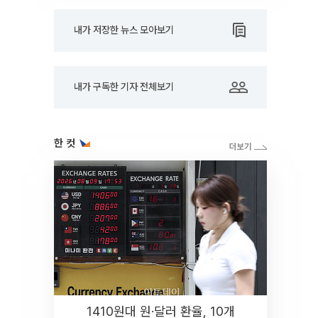
내가 저장한 뉴스 모아보기
내가 구독한 기자 전체보기
한 컷
1410원대 원·달러 환율, 10개