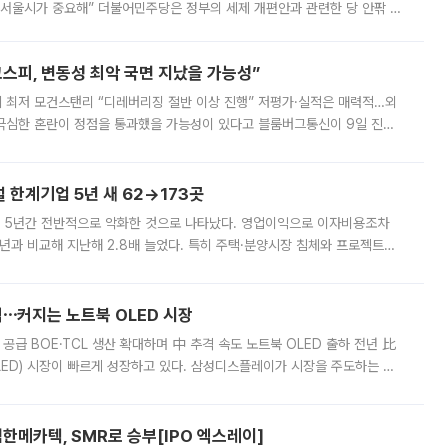
 서울시가 중요해” 더불어민주당은 정부의 세제 개편안과 관련한 당 안팎 의
에 나서겠다고 예고했다. 민주당은 8월 말 당정 조율을 거친 개편안이
스피, 변동성 최악 국면 지났을 가능성”
 만에 최저 모건스탠리 “디레버리징 절반 이상 진행” 저평가·실적은 매력적…외
든 극심한 혼란이 정점을 통과했을 가능성이 있다고 블룸버그통신이 9일 진단
가 상당 부분 정리된 데다 금융당국의 규제 강화로 고위험 상품 거래도 급감
한계기업 5년 새 62→173곳
 5년간 전반적으로 악화한 것으로 나타났다. 영업이익으로 이자비용조차
년과 비교해 지난해 2.8배 늘었다. 특히 주택·분양시장 침체와 프로젝트파
 악화가 두드러졌다. 9일 한국건설산업연구원은 ‘2025년 건설업 외감기업
격⋯커지는 노트북 OLED 시장
 공급 BOE·TCL 생산 확대하며 中 추격 속도 노트북 OLED 출하 전년 比
ED) 시장이 빠르게 성장하고 있다. 삼성디스플레이가 시장을 주도하는 가
 확대에 나서면서 노트북 OLED 시장을 둘러싼 경쟁이 치열해지고 있다. 9
한메카텍, SMR로 승부[IPO 엑스레이]