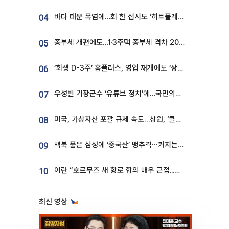
바다 태운 폭염에…회 한 접시도 ‘히트플레이션’
04
종부세 개편에도…1·3주택 종부세 격차 2028년부터 확대
05
‘회생 D-3주’ 홈플러스, 영업 재개에도 ‘상품 공급망’ 복구가 생존 관건
06
우성빈 기장군수 ‘유튜브 정치’에…국민의힘 군의원들 집단 반발
07
미국, 가상자산 포괄 규제 속도…상원, ‘클래리티법’ 9월 절차투표 추진
08
맥북 품은 삼성에 ‘중국산’ 맹추격⋯커지는 노트북 OLED 시장
09
이란 “호르무즈 새 항로 합의 매우 근접...미국 배상 먼저”
10
최신 영상