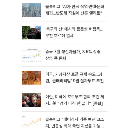
블룸버그 “AI가 한국 직업·연애·문화
재편…반도체 직원이 신흥 엘리트”
‘축구의 신’ 메시의 든든한 버팀목…
부친 호르헤 별세
중국 7월 생산자물가, 3.5% 상승...
상승 폭 둔화
미국, 가상자산 포괄 규제 속도…상
원, ‘클래리티법’ 9월 절차투표 추진
이란, 미국에 호르무즈 합의 조건 제
시…美 “경기 아직 안 끝나” [종합]
블룸버그 “레버리지 거품 빠진 코스
피, 변동성 최악 국면 지났을 가능