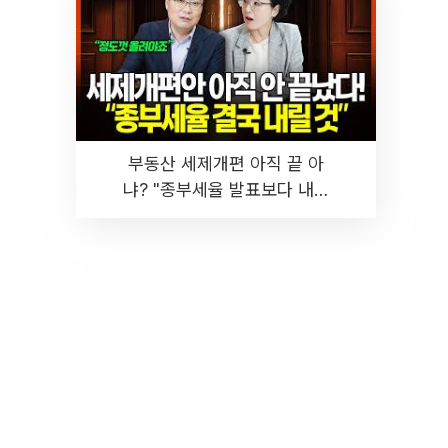
부동산 세제개편 아직 끝 아
냐? "종부세율 발표보다 내릴
것" 장기거주·양도세 전망 I 집
땅지성 I 김인만, 진미윤