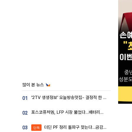
많이 본 뉴스
'2TV 생생정보' 오늘방송맛집- 결정적 한 수, 3종 메밀면! 메밀 소바 맛집 '의○○○○'
01
포스코퓨처엠, LFP 시장 뚫었다…배터리사와 대규모 장기 공급 합의
02
더딘 PF 정리 돌파구 찾는다…금감원, 1년 반 만에 매각설명회 재개
03
단독