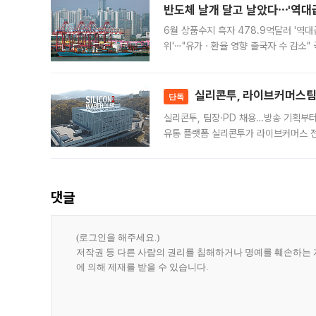
반도체 날개 달고 날았다⋯'역대급
6월 상품수지 흑자 478.9억달러 '역대
위'⋯"유가ㆍ환율 영향 출국자 수 감소" 
급 수출 호조가 매달 이어지면서 6월 
대 기
실리콘투, 라이브커머스팀 
단독
실리콘투, 팀장·PD 채용…방송 기획부
유통 플랫폼 실리콘투가 라이브커머스 전
나섰다. 국내 화장품을 해외 유통망에 공
댓글