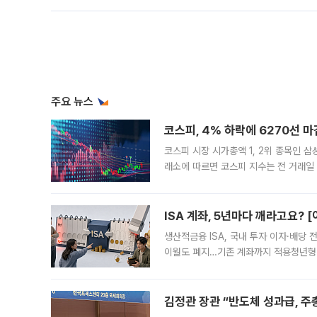
주요 뉴스
코스피, 4% 하락에 6270선 마
코스피 시장 시가총액 1, 2위 종목인 
래소에 따르면 코스피 지수는 전 거래일 대
1.81% 내린 6478.75에 출발한 코
다. 이날 오전
ISA 계좌, 5년마다 깨라고요? 
생산적금융 ISA, 국내 투자 이자·배당
이월도 폐지…기존 계좌까지 적용청년형 
는 5년마다 계좌를 해지하라는 건가요?”
편을
김정관 장관 “반도체 성과급, 