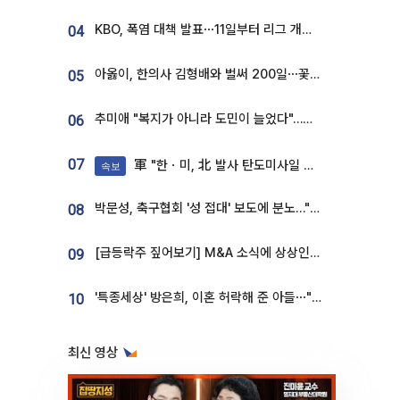
KBO, 폭염 대책 발표⋯11일부터 리그 개시ㆍ경기 오후 7시 시작
04
아옳이, 한의사 김형배와 벌써 200일⋯꽃다발 들고 "프러포즈 아냐"
05
추미애 "복지가 아니라 도민이 늘었다"…재정난 책임론 정면돌파
06
07
軍 "한ㆍ미, 北 발사 탄도미사일 제원 정밀분석 중"
속보
박문성, 축구협회 '성 접대' 보도에 분노…"다 말아먹으려고 작정했나"
08
[급등락주 짚어보기] M&A 소식에 상상인증권ㆍ유니켐 ‘상한가’⋯유증 제동 걸린 SK디앤디↑
09
'특종세상' 방은희, 이혼 허락해 준 아들⋯"너무 잘 커줬다" 오열
10
최신 영상