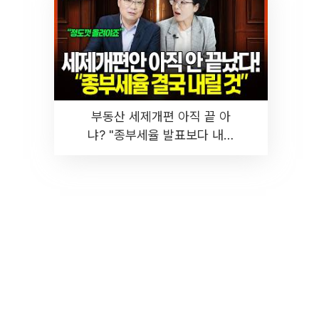
부동산 세제개편 아직 끝 아
냐? "종부세율 발표보다 내릴
것" 장기거주·양도세 전망 I 집
땅지성 I 김인만, 진미윤