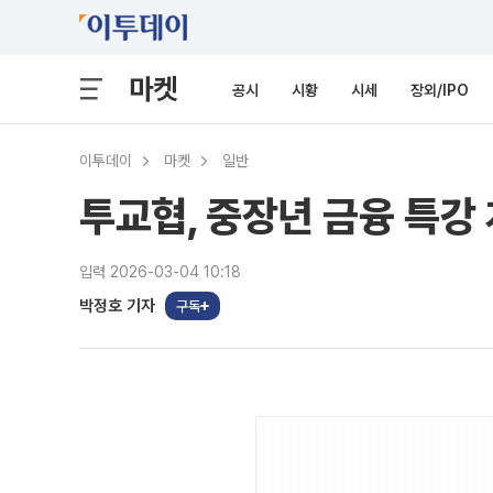
마켓
공시
시황
시세
장외/IPO
이투데이
마켓
일반
투교협, 중장년 금융 특
입력 2026-03-04 10:18
박정호 기자
구독