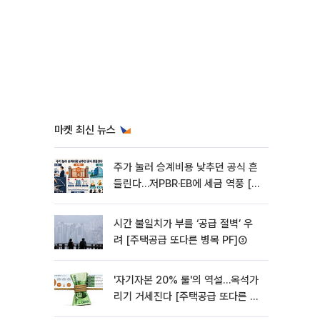
마켓 최신 뉴스
주가 눌러 승계비용 낮추던 공식 흔
들린다…저PBR·EB에 세금 역풍 [기
업승계 대전환]
시간 불일치가 부를 ‘공급 절벽’ 우
려 [주택공급 또다른 병목 PF]③
'자기자본 20% 룰'의 역설…옥석가
리기 거세진다 [주택공급 또다른 병
목 PF] ②