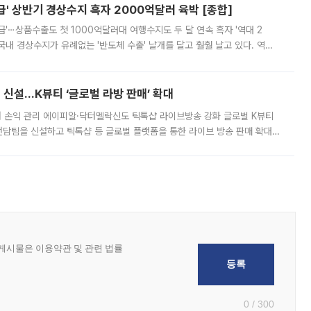
' 상반기 경상수지 흑자 2000억달러 육박 [종합]
급'⋯상품수출도 첫 1000억달러대 여행수지도 두 달 연속 흑자 '역대 2
국내 경상수지가 유례없는 '반도체 수출' 날개를 달고 훨훨 날고 있다. 역대
경상수지 뿐 아니라 상반기 경상수지 흑자도 2000억달러에 근접하며 사상 최
신설…K뷰티 ‘글로벌 라방 판매’ 확대
터 손익 관리 에이피알·닥터멜락신도 틱톡샵 라이브방송 강화 글로벌 K뷰티
담팀을 신설하고 틱톡샵 등 글로벌 플랫폼을 통한 라이브 방송 판매 확대에
급하는 데서 한발 더 나아가 방송 기획과 상품 구성, 출연자 섭외, 손익
0 / 300