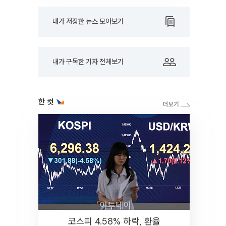
내가 저장한 뉴스 모아보기
내가 구독한 기자 전체보기
한 컷
코스피 4.58% 하락, 환율