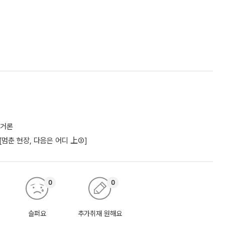
 거론
 [멈춘 현장, 다음은 어디 上③]
0
0
슬퍼요
추가취재 원해요