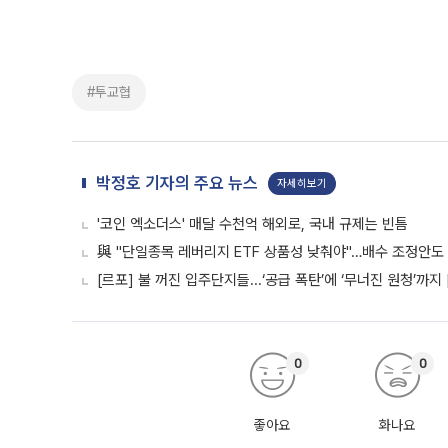
#투교협
박정호 기자의 주요 뉴스
자세히보기
'코인 엑소더스' 매달 수천억 해외로, 국내 규제는 빈틈
與 "단일종목 레버리지 ETF 상품성 낮춰야"…배수 조정안도
[르포] 불 꺼진 입주단지들...‘공급 폭탄’에 ‘무너진 원청’까지
0
0
좋아요
화나요