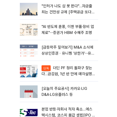
"인허가 나도 삽 못 뜬다"…자금줄
죄는 건전성 규제 [주택공급 또다른
병목 PF]①
"AI 반도체 훈풍, 이젠 부품·장비 업
체로"⋯증권가 HBM 수혜주 조명
[급등락주 짚어보기] M&A 소식에
상상인증권ㆍ유니켐 ‘상한가’⋯유증
제동 걸린 SK디앤디↑
더딘 PF 정리 돌파구 찾는
단독
다…금감원, 1년 반 만에 매각설명회
재개
[오늘의 주요공시] 카카오·LIG
D&A·LG유플러스 등
본업 반등·자회사 적자 축소…에스
텍시스템, 코스피 몸값 셈법[IPO 엑