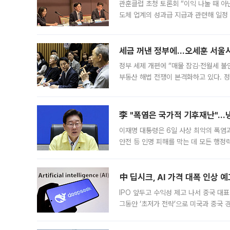
관훈클럽 초청 토론회 “이익 나눌 때 아
도체 업계의 성과급 지급과 관련해 일정
최근 상법·자본시장법 개정으로 기업 지
세금 꺼낸 정부에…오세훈 서울시장
정부 세제 개편에 “매물 잠김·전월세 불
부동산 해법 전쟁이 본격화하고 있다. 
드를 꺼내자 서울시는 전·월세 부담만 
李 "폭염은 국가적 기후재난"…냉
이재명 대통령은 6일 사상 최악의 폭염
안전 등 인명 피해를 막는 데 모든 행
인프라 확충 계획을 내년도 예산안에 반
中 딥시크, AI 가격 대폭 인상 
IPO 앞두고 수익성 제고 나서 중국 대표
그동안 ‘초저가 전략’으로 미국과 중국
가된다. 블룸버그통신에 따르면 딥시크는