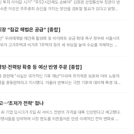
닌 투자 이어갈 시기” “주52시간제도 손봐야” 김정관 산업통상부 장관이 반
 수준 이상은 주주총회 승인을 거치는 방안을 검토할 필요가 있다고 밝혔다.
배구조와 주주권 강화 논의가 이어지는 가운데, 핵심 연구인력에 대한
 “집값 해법은 공급” [종합]
안” 우려재개발·재건축 활성화 및 비아파트 공급 확대 촉구 정부와 서울시의
정부가 고가주택과 비거주 1주택자 등의 세 부담을 높여 수요를 억제하는 카
키울 것이라며 세금이 아닌 공급이 근본적인 처방이라고 전면 반박했다.
방·전력망 확충 등 예산 반영 주문 [종합]
과 관련해 "사실상 국가적인 기후 재난"이라며 취약계층 보호와 야외 노동자
정력을 총동원하라고 지시했다. 아울러 반복되는 극한 기후에 대비해 폭염 대응
영하는 방안도 검토하라고 주문했다. 이 대통령은 이날 폭염·가뭄 대
예고⋯‘초저가 전략’ 접나
 AI 기업 딥시크가 6일 AI 서비스 전반의 가격을 대폭 인상한다고 예고했다.
 경쟁사들을 압박하며 시장 판도를 뒤흔들어온 만큼 이례적인 전략 변화로 평
 이날 공지를 통해 구체적인 인상 폭은 공개하지 않았지만 상당한 수