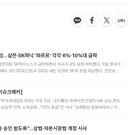
감…삼전·SK하닉 '와르르' 각각 6%·10%대 급락
삼성전자와 SK하이닉스가 급락하면서 지수가 4% 넘게 하락했다. 6일 한국거
비 301.88포인트(4.58%) 내린 6296.38에 장을 마감했다. 전장보다
스피는 장중 한때 6550.94까지 오르기도 했으나 6238.32까지 밀리기도 했
[이슈크래커]
 전액 비과세일반 ISA는 최장 5년…손익통산·과세이연 단절미사용 납입 한도
납입액 10% 소득공제…“10% 환급”은 아냐 “오랫동안 운용하라더니 이제
 ‘만능 절세 통장’으로 불리는 개인종합자산관리계좌(ISA)가 두 갈래로 개
주총 승인 받도록”…상법·자본시장법 개정 시사