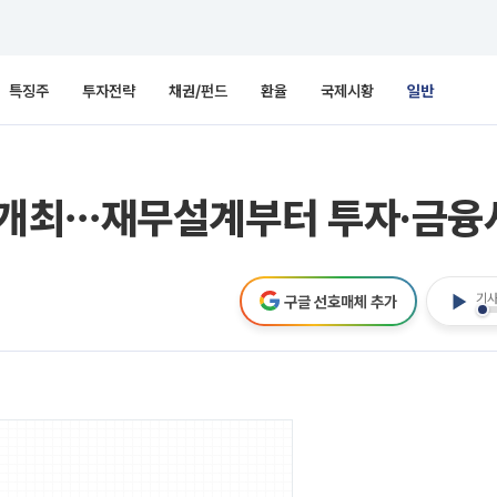
특징주
투자전략
채권/펀드
환율
국제시황
일반
강 개최⋯재무설계부터 투자·금융
기사
구글 선호매체 추가