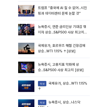
트럼프 “중국에 AI 질 수 없어...시진
핑과 데이터센터 문제 논할 것”
뉴욕증시, 연준 금리인상 기대감 꺾
이자 상승...S&P500 사상 최고치
[종합]
국제유가, 호르무즈 해협 긴장감에
상승...WTI 1.15% ↑[상보]
뉴욕증시, 고용지표 악화에 상
승...S&P500 사상 최고치 [상보]
국제유가, 상승...WTI 1.15%
속보
↑
뉴욕증시, 상승...나스닥
속보