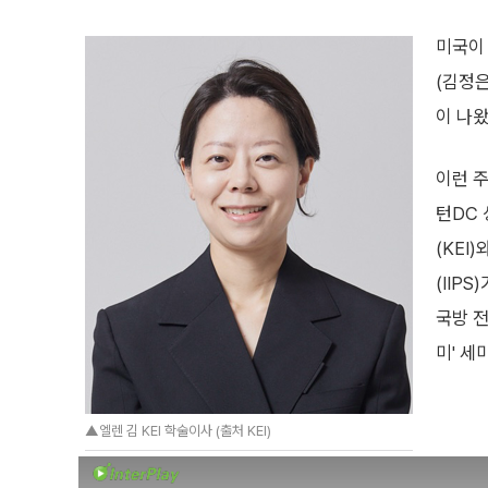
미국이
(김정
이 나왔
이런 주
턴DC
(KE
(IIP
국방 
미' 세
▲엘렌 김 KEI 학술이사 (출처 KEI)