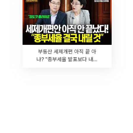
부동산 세제개편 아직 끝 아
냐? "종부세율 발표보다 내릴
것" 장기거주·양도세 전망 I 집
땅지성 I 김인만, 진미윤