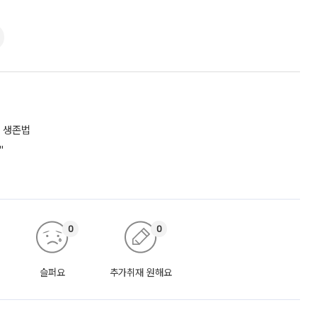
 생존법
"
0
0
슬퍼요
추가취재 원해요