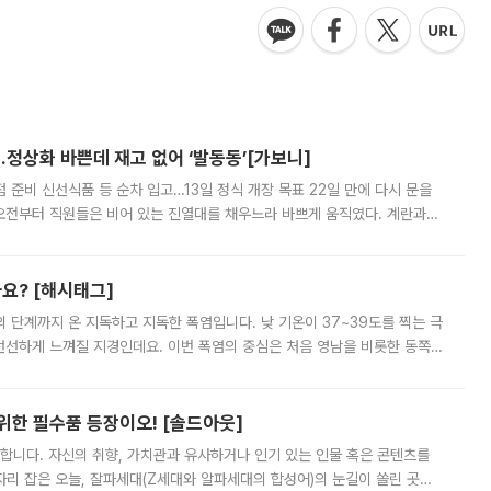
…정상화 바쁜데 재고 없어 ‘발동동’[가보니]
준비 신선식품 등 순차 입고…13일 정식 개장 목표 22일 만에 다시 문을
오전부터 직원들은 비어 있는 진열대를 채우느라 바쁘게 움직였다. 계란과
리를 잡기 시작했지만, 매장 곳곳엔 여전히 텅 빈 매대가 먼저 눈에 들어왔
까요? [해시태그]
’의 단계까지 온 지독하고 지독한 폭염입니다. 낮 기온이 37~39도를 찍는 극
 선선하게 느껴질 지경인데요. 이번 폭염의 중심은 처음 영남을 비롯한 동쪽
 북서풍이 산맥을 넘어 영남 쪽으로 내려오면서 뜨겁고 건조해졌는데요.
 위한 필수품 등장이오! [솔드아웃]
합니다. 자신의 취향, 가치관과 유사하거나 인기 있는 인물 혹은 콘텐츠를
'가 자리 잡은 오늘, 잘파세대(Z세대와 알파세대의 합성어)의 눈길이 쏠린 곳은