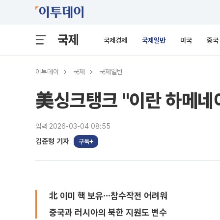
국제
국제경제
국제일반
미국
중국
이투데이
국제
국제일반
美싱크탱크 "이란 하메네이
입력 2026-03-04 08:55
김준형 기자
구독
北 이미 핵 보유⋯참수작전 어려워
중국과 러시아의 북한 지원도 변수