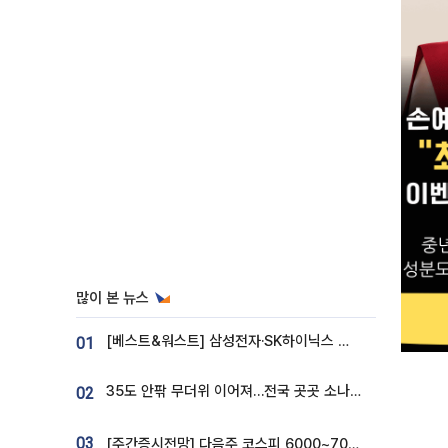
많이 본 뉴스
[베스트&워스트] 삼성전자·SK하이닉스 밀린 한 주…상상인증권은 85% 급등
01
35도 안팎 무더위 이어져…전국 곳곳 소나기 [오늘 날씨]
02
03
[주간증시전망] 다음주 코스피 6000~7000⋯“外人 수급은 정책이 변수”