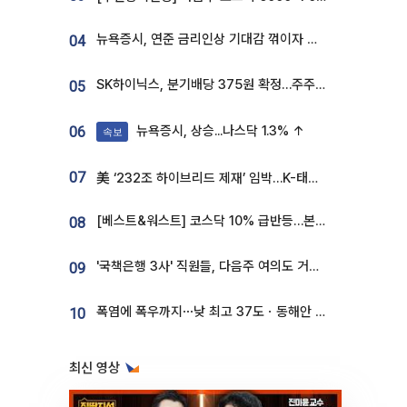
뉴욕증시, 연준 금리인상 기대감 꺾이자 상승...S&P500 사상 최고치 [종합]
04
SK하이닉스, 분기배당 375원 확정…주주환원책 9월로 앞당겨 발표
05
뉴욕증시, 상승...나스닥 1.3% ↑
06
속보
07
美 ‘232조 하이브리드 제재’ 임박…K-태양광, 불확실성 털고 날개 다나
[베스트&워스트] 코스닥 10% 급반등…본느, 최대주주 변경 기대에 270% 폭등
08
'국책은행 3사' 직원들, 다음주 여의도 거리 나서는 까닭은
09
폭염에 폭우까지⋯낮 최고 37도ㆍ동해안 강한 비 [날씨]
10
최신 영상