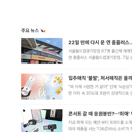
주요 뉴스
22일 만에 다시 문 연 홈플러스
서울월드컵경기장점 67명 출근해 재개점 
연 홈플러스 서울월드컵경기장점. 7일 
우유, 과일 같은 신선식품이 차근차근 자
입추매직 '불발', 처서매직은 올
“와 이제 시원한 거 같아” 단체 ‘뇌손상
한 더위 속 30도대 초반이 상대적으로
지역에 있었습니다. 7월 말에는 서풍과
콘서트 갈 때 응원봉만?⋯'최애'
지금 화제 되는 패션·뷰티 트렌드를 소개
따라 제품을 사는 '디토(Ditto) 소비