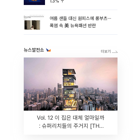
1.3% ↑
여름 샌들 대신 원피스에 롱부츠⋯
폭염 속 美 뉴욕패션 반란
뉴스발전소
Vol. 12 이 집은 대체 얼마일까
: 슈퍼리치들의 주거지 [THE
RARE]