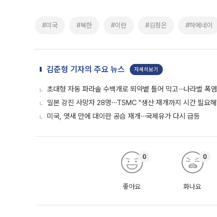
#미국
#북한
#이란
#김정은
#하메네이
김준형 기자의 주요 뉴스
자세히보기
초대형 자동 파라솔 수백개로 뙤약볕 틀어 막고⋯나라별 폭염
일본 강진 사망자 28명⋯TSMC "생산 재개까지 시간 필요해
미국, 엿새 만에 대이란 공습 재개⋯국제유가 다시 급등
0
0
좋아요
화나요