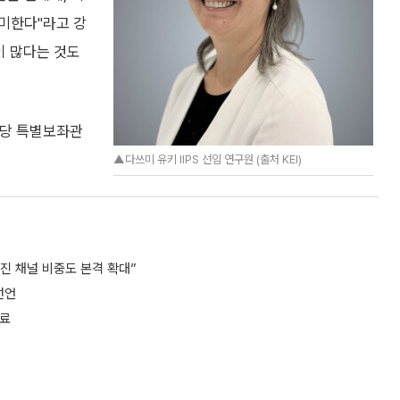
미한다"라고 강
이 많다는 것도
담당 특별보좌관
▲다쓰미 유키 IIPS 선임 연구원 (출처 KEI)
진 채널 비중도 본격 확대”
선언
완료