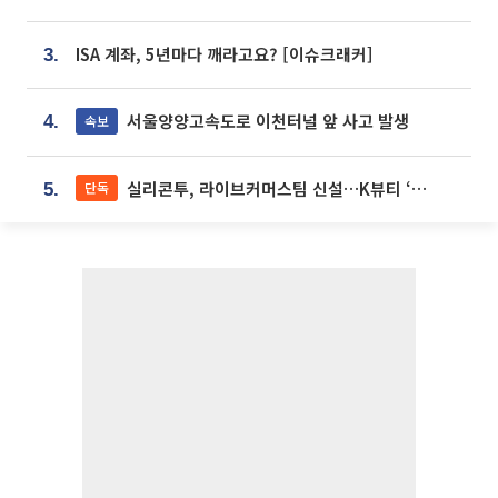
ISA 계좌, 5년마다 깨라고요? [이슈크래커]
3.
서울양양고속도로 이천터널 앞 사고 발생
속보
4.
실리콘투, 라이브커머스팀 신설…K뷰티 ‘글로벌 판매망’ 확대[K뷰티 라방戰]
단독
5.