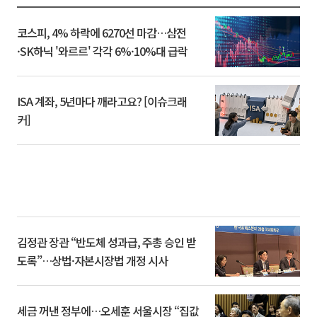
코스피, 4% 하락에 6270선 마감…삼전
·SK하닉 '와르르' 각각 6%·10%대 급락
ISA 계좌, 5년마다 깨라고요? [이슈크래
커]
김정관 장관 “반도체 성과급, 주총 승인 받
도록”…상법·자본시장법 개정 시사
세금 꺼낸 정부에…오세훈 서울시장 “집값