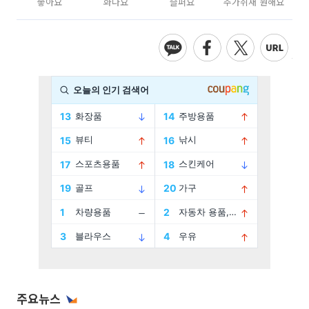
좋아요
화나요
슬퍼요
추가취재 원해요
주요뉴스