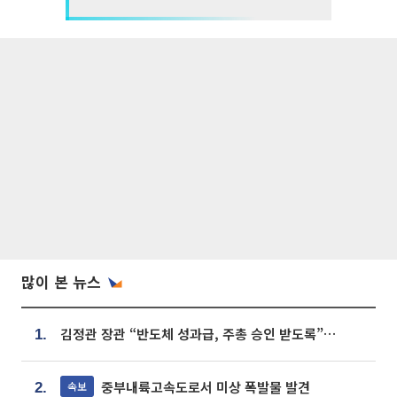
많이 본 뉴스
김정관 장관 “반도체 성과급, 주총 승인 받도록”…상법·자본시장법 개정 시사
1.
중부내륙고속도로서 미상 폭발물 발견
속보
2.