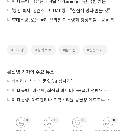
이 대통령, 다음달 1~4일 싱가포르·필리핀 국빈 방문
'방산 특사' 강훈식, 또 UAE행…"실질적 성과 만들 것"
李대통령, 오늘 룰라 브라질 대통령과 정상회담…공동 회견도
#이재명
#싱가포르
#필리핀
#정상외교
문선영 기자의 주요 뉴스
레버리지 사태에 묻힌 ‘AI 청사진’
이 대통령 “아르헨, 최적의 파트너⋯공급망 전반으로 확대”
이 대통령, 아르헨티나 도착…리튬 공급망·메르코수르 협력 논의
0
0
0
0