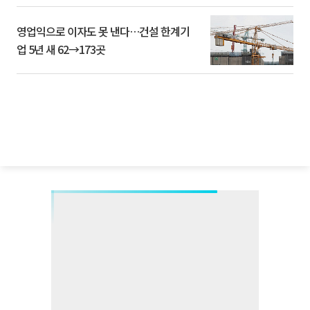
영업익으로 이자도 못 낸다…건설 한계기
업 5년 새 62→173곳