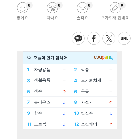
0
0
0
0
좋아요
화나요
슬퍼요
추가취재 원해요