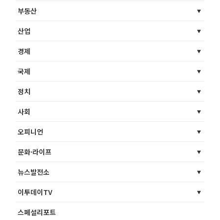
부동산
산업
경제
국제
정치
사회
오피니언
문화·라이프
뉴스발전소
이투데이TV
스페셜리포트