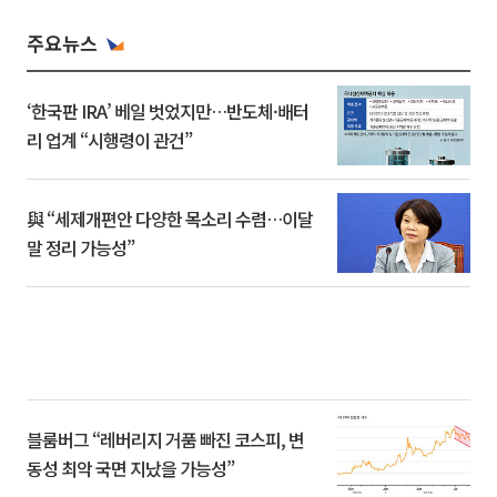
주요뉴스
‘한국판 IRA’ 베일 벗었지만…반도체·배터
리 업계 “시행령이 관건”
與 “세제개편안 다양한 목소리 수렴…이달
말 정리 가능성”
블룸버그 “레버리지 거품 빠진 코스피, 변
동성 최악 국면 지났을 가능성”