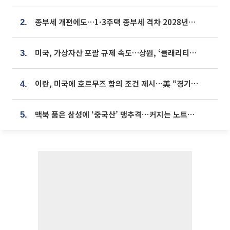
종부세 개편에도…1·3주택 종부세 격차 2028년부터 확대
2.
미국, 가상자산 포괄 규제 속도…상원, ‘클래리티법’ 9월 절차투표 추진
3.
이란, 미국에 호르무즈 합의 조건 제시…美 “경기 아직 안 끝나” [종합]
4.
맥북 품은 삼성에 ‘중국산’ 맹추격⋯커지는 노트북 OLED 시장
5.