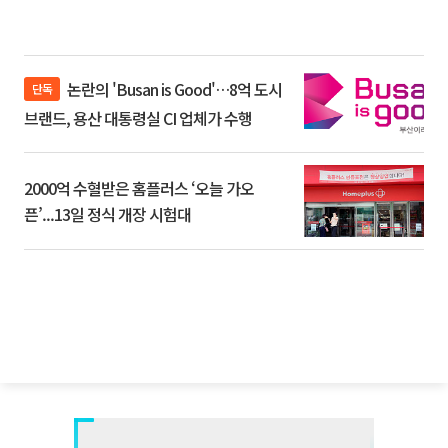
논란의 'Busan is Good'…8억 도시
단독
브랜드, 용산 대통령실 CI 업체가 수행
2000억 수혈받은 홈플러스 ‘오늘 가오
픈’...13일 정식 개장 시험대