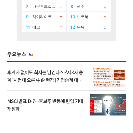
주요뉴스
후계자 없어도 회사는 남긴다?…‘제3자 승
계’ 시험대 오른 中企 현장 [기업승계 대전
환]
MSCI 발표 D-7…후보주 반등에 편입 기대
재점화