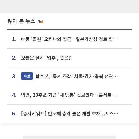
많이 본 뉴스
태풍 '돌핀' 오키나와 접근…일본기상청 경로 업데이트
1.
오늘은 절기 '입추', 뜻은?
2.
합수본, '통계 조작' 서울·경기·충북 선관위 등 추가 압수수색
속보
3.
빅뱅, 20주년 기념 '새 뱅봉' 선보인다⋯콘서트 앞두고 팝업 개최
4.
[증시키워드] 반도체 충격 뚫은 개별 호재...포스코퓨처엠·에코프로·한화솔루션 '눈길'
5.