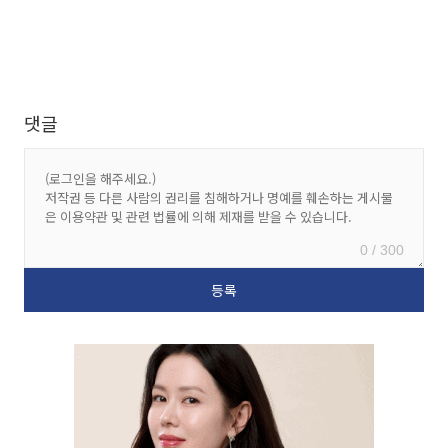
댓글
0 / 300