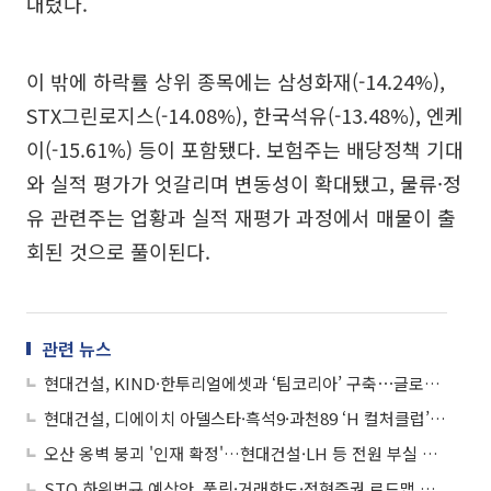
내렸다.
이 밖에 하락률 상위 종목에는 삼성화재(-14.24%),
STX그린로지스(-14.08%), 한국석유(-13.48%), 엔케
이(-15.61%) 등이 포함됐다. 보험주는 배당정책 기대
와 실적 평가가 엇갈리며 변동성이 확대됐고, 물류·정
유 관련주는 업황과 실적 재평가 과정에서 매물이 출
회된 것으로 풀이된다.
관련 뉴스
현대건설, KIND·한투리얼에셋과 ‘팀코리아’ 구축⋯글로벌 부동산 개발 본격화
현대건설, 디에이치 아델스타·흑석9·과천89 ‘H 컬처클럽’ 도입
오산 옹벽 붕괴 '인재 확정'…현대건설·LH 등 전원 부실 책임
STO 하위법규 예상안, 풀링·거래한도·정형증권 로드맵 제시