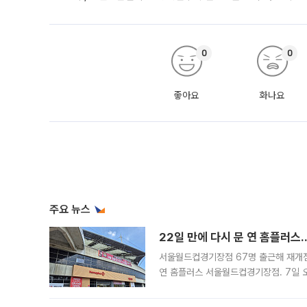
0
0
좋아요
화나요
주요 뉴스
22일 만에 다시 문 연 홈플러스
서울월드컵경기장점 67명 출근해 재개점 
연 홈플러스 서울월드컵경기장점. 7일 
우유, 과일 같은 신선식품이 차근차근 자