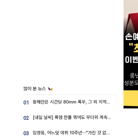
많이 본 뉴스
동해안은 시간당 80㎜ 폭우, 그 외 지역은 폭염…‘극과 극 날씨’
01
[내일 날씨] 폭염 한풀 꺾여도 무더위 계속⋯동해안 이틀 연속 비
02
임영웅, 어느덧 데뷔 10주년⋯"가진 것 없던 시절, 내 앞엔 20명의 팬뿐"
03