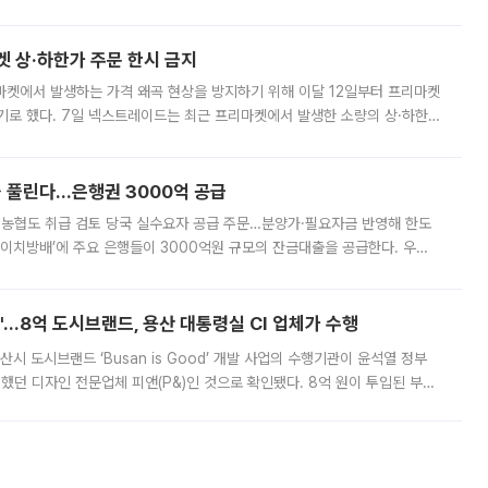
. 전국 대부분 지역에 폭염특보가 내려진 가운데 곳곳에서 39~40도 안팎
켓 상·하한가 주문 한시 금지
마켓에서 발생하는 가격 왜곡 현상을 방지하기 위해 이달 12일부터 프리마켓
기로 했다. 7일 넥스트레이드는 최근 프리마켓에서 발생한 소량의 상·하한
, 주문 오류로 인한 가격 급등락을 최소화하기 위한 비상 대응방안을 발표
 풀린다…은행권 3000억 공급
리·농협도 취급 검토 당국 실수요자 공급 주문…분양가·필요자금 반영해 한도
에이치방배’에 주요 은행들이 3000억원 규모의 잔금대출을 공급한다. 우리
하고 있어 향후 공급 규모가 늘어날 전망이다. 7일 금융권에 따르면 KB국
od'…8억 도시브랜드, 용산 대통령실 CI 업체가 수행
시 도시브랜드 ‘Busan is Good’ 개발 사업의 수행기관이 윤석열 정부
여했던 디자인 전문업체 피앤(P&)인 것으로 확인됐다. 8억 원이 투입된 부산
 부족과 디자인 정체성 논란에 휩싸였던 만큼, 사업 선정 과정과 결과물에