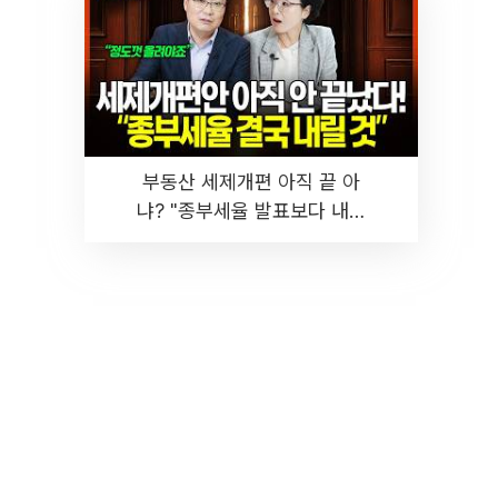
부동산 세제개편 아직 끝 아
냐? "종부세율 발표보다 내릴
것" 장기거주·양도세 전망 I 집
땅지성 I 김인만, 진미윤