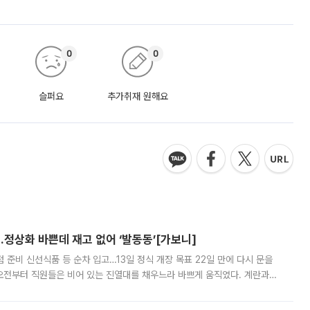
0
0
슬퍼요
추가취재 원해요
…정상화 바쁜데 재고 없어 ‘발동동’[가보니]
준비 신선식품 등 순차 입고…13일 정식 개장 목표 22일 만에 다시 문을
오전부터 직원들은 비어 있는 진열대를 채우느라 바쁘게 움직였다. 계란과
리를 잡기 시작했지만, 매장 곳곳엔 여전히 텅 빈 매대가 먼저 눈에 들어왔