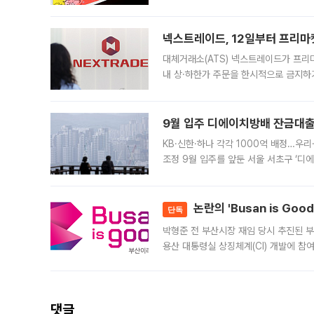
에서도 40도를 웃도는 기온이 관측됐다
의 극심한
넥스트레이드, 12일부터 프리마
대체거래소(ATS) 넥스트레이드가 프리
내 상·하한가 주문을 한시적으로 금지하
가 체결 사례와 관련해 설명자료를 내고
9월 입주 디에이치방배 잔금대출
KB·신한·하나 각각 1000억 배정…우
조정 9월 입주를 앞둔 서울 서초구 ‘디
은행과 NH농협은행도 대출 취급을 검토
민은행
논란의 'Busan is Go
단독
박형준 전 부산시장 재임 당시 추진된 부산
용산 대통령실 상징체계(CI) 개발에 참
도시브랜드 사업이 공개 이후 시민 공감
댓글