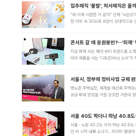
입추매직 '불발', 처서매직은 올
“와 이제 시원한 거 같아” 단체 ‘뇌손상
한 더위 속 30도대 초반이 상대적으로
지역에 있었습니다. 7월 말에는 서풍과
콘서트 갈 때 응원봉만?⋯'최애'
지금 화제 되는 패션·뷰티 트렌드를 소개
따라 제품을 사는 '디토(Ditto) 소비
어디일까요? 아이돌 콘서트 시작을 기다
서울시, 정부에 정비사업 규제 완화
명노준 주택실장, 재개발·재건축 주택공
공급 확대 방침을 거듭 강조한 가운데 정
면 반박하고 나섰다. 명노준 서울시 주택
서울 40도 찍더니 하남 40.8도
서울ㆍ노원 40.2도 이어 하남 40.8도
안 비 시작·내륙 소나기…무더위·열대야 