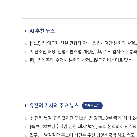
AI 추천 뉴스
[속보] '법왜곡죄 신설·간첩죄 확대' 형법개정안 본회의 상정
'재판소원 허용' 헌법재판소법 개정안, 與 주도 법사소위 통
與, '법왜곡죄' 수정해 본회의 상정…野 필리버스터로 맞불
유진의 기자의 주요 뉴스
자세히보기
'선관위 특검' 합의했지만 '형소법'은 강행…8월 국회 '입법 2
[속보] '檢보완수사권 완전 폐지' 법안, 국회 본회의서 민주당
민주, 특별감찰관 후보에 최길수 추천…10년 공백 해소 속도