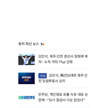
정치 최신 뉴스
김민석, 제주·인천 경선서 정청래 제
쳐⋯누적 격차 1%p 안팎
김민석, 與전당대회 제주·인
속보
천 당원투표서 승리
민주당, 개인정보 유출 늑장 대응 논
란에⋯“당시 점검서 이상 없었다”