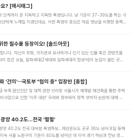
까요? [해시태그]
’의 단계까지 온 지독하고 지독한 폭염입니다. 낮 기온이 37~39도를 찍는 극
 선선하게 느껴질 지경인데요. 이번 폭염의 중심은 처음 영남을 비롯한 동쪽
 북서풍이 산맥을 넘어 영남 쪽으로 내려오면서 뜨겁고 건조해졌는데요.
 위한 필수품 등장이오! [솔드아웃]
합니다. 자신의 취향, 가치관과 유사하거나 인기 있는 인물 혹은 콘텐츠를
'가 자리 잡은 오늘, 잘파세대(Z세대와 알파세대의 합성어)의 눈길이 쏠린 곳은
리는 공연장. 응원봉만큼이나 눈에 띄는 게 있습니다. 공연이 시작되기
 '건의'⋯국토부 "협의 중" 입장만 [종합]
급 부족 원인진단 및 대책 관련 브리핑 서울시가 재개발·재건축을 통한 주택
비사업으로 인한 '이주 대란' 우려와 정부와의 정책 엇박자 논란에 대해 정
실장은 2031년까지 31만 가구 착공 목표에 차질이 없다는 입장이나,
·광양 40.2도…전국 '펄펄'
·광양 40.2도 전국 대부분 폭염특보…체감온도도 곳곳 38도 넘어 8일 동해
지속 서울 노원구의 기온이 40도를 넘어선 데 이어 경기 하남과 전남 광양