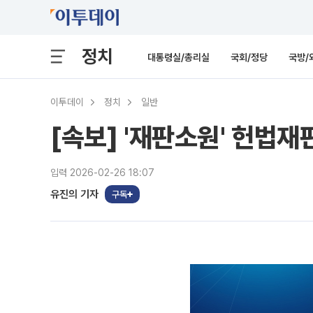
정치
대통령실/총리실
국회/정당
국방/
이투데이
정치
일반
[속보] '재판소원' 헌법
입력 2026-02-26 18:07
유진의 기자
구독