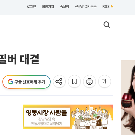
로그인
회원가입
속보창
신문/PDF 구독
RSS
…필버 대결
구글 선호매체 추가