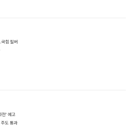
…국힘 필버
과
차전' 예고
 주도 통과