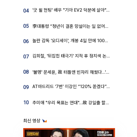
'굿 윌 헌팅' 배우 "기아 EV2 덕분에 살아"…교통사고 후 안전성 극찬
04
05
李대통령 “청년이 결혼 망설이는 일 없어야...제도상 불이익 조사”
놀란 감독 '오디세이', 개봉 4일 만에 100만 돌파⋯'왕사남' 보다 빠르다
06
김희철, '뒤집힌 태극기' 지적 후 정치색 논란…"좌우 떠나 우리나라 국기"
07
08
'불명' 문세윤, 故 터틀맨 빈자리 채웠다…'거북이' 눈물의 최종 우승
AT마드리드 ‘7번’ 이강인 “120% 쏟겠다”⋯시메오네 감독 “필요한 선수”
09
10
추미애 "우리 목표는 연대"…故 강일출 할머니 흉상 제막
최신 영상