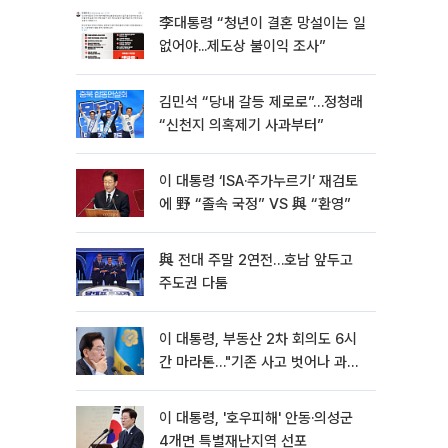
李대통령 “청년이 결혼 망설이는 일
없어야...제도상 불이익 조사”
김민석 “당내 갈등 제로로”…정청래
“신천지 의혹제기 사과부터”
이 대통령 ‘ISA·주가누르기’ 재검토
에 野 “졸속 국정” VS 與 “환영”
與 전대 주말 2연전…호남 앞두고
주도권 다툼
이 대통령, 부동산 2차 회의도 6시
간 마라톤…"기존 사고 벗어나 과감
히 실천"
이 대통령, '호우피해' 안동·의성군
4개면 특별재난지역 선포