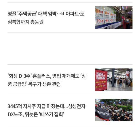
영끌 '주택공급' 대책 임박⋯비아파트·도
심복합까지 총동원
‘회생 D-3주’ 홈플러스, 영업 재개에도 ‘상
품 공급망’ 복구가 생존 관건
3445억 자사주 지급 마쳤는데...삼성전자
DX노조, 뒤늦은 '떼쓰기 집회'