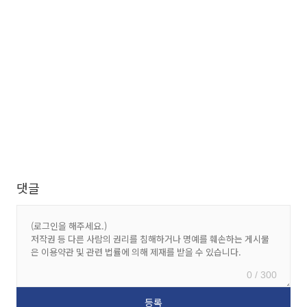
댓글
0 / 300