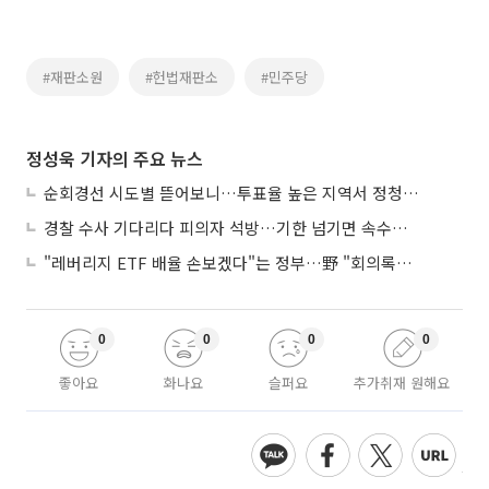
#재판소원
#헌법재판소
#민주당
정성욱 기자의 주요 뉴스
순회경선 시도별 뜯어보니…투표율 높은 지역서 정청래 강세
경찰 수사 기다리다 피의자 석방…기한 넘기면 속수무책
"레버리지 ETF 배율 손보겠다"는 정부…野 "회의록부터 내놔야"
0
0
0
0
좋아요
화나요
슬퍼요
추가취재 원해요