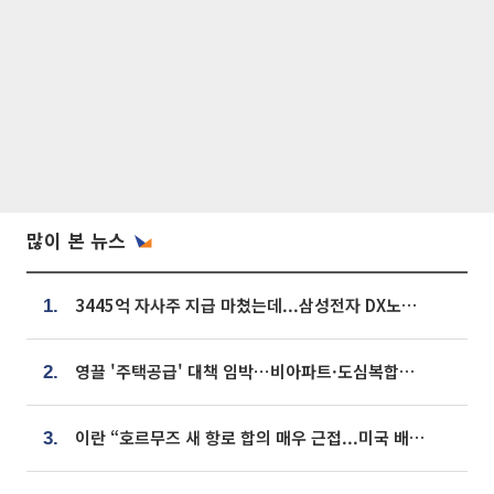
많이 본 뉴스
3445억 자사주 지급 마쳤는데...삼성전자 DX노조, 뒤늦은 '떼쓰기 집회'
1.
영끌 '주택공급' 대책 임박⋯비아파트·도심복합까지 총동원
2.
이란 “호르무즈 새 항로 합의 매우 근접...미국 배상 먼저”
3.