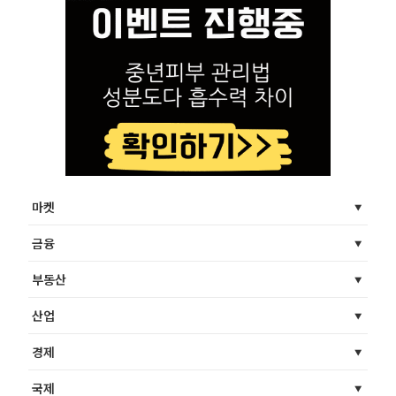
마켓
금융
부동산
산업
경제
국제