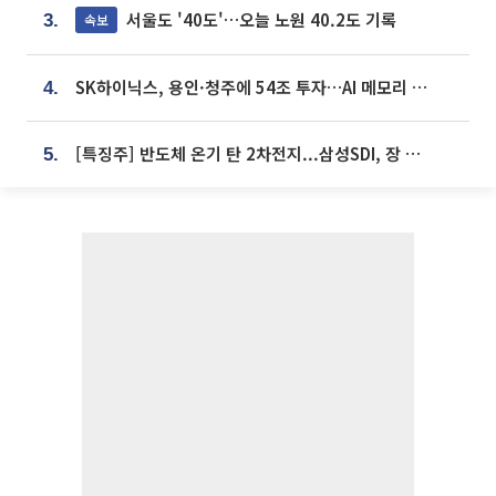
서울도 '40도'…오늘 노원 40.2도 기록
속보
3.
SK하이닉스, 용인·청주에 54조 투자…AI 메모리 생산기지 키운다
4.
[특징주] 반도체 온기 탄 2차전지...삼성SDI, 장 초반 7% 넘게 껑충
5.