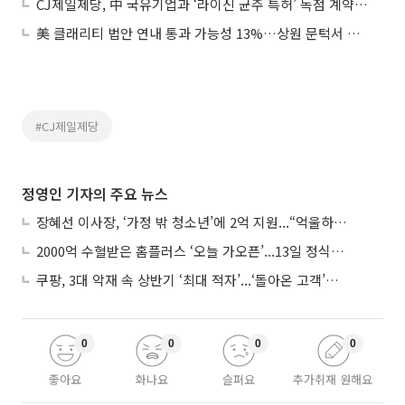
CJ제일제당, 中 국유기업과 ‘라이신 균주 특허’ 독점 계약 체결
美 클래리티 법안 연내 통과 가능성 13%…상원 문턱서 제동
#CJ제일제당
정영인 기자의 주요 뉴스
장혜선 이사장, ‘가정 밖 청소년’에 2억 지원...“억울하고 아파도 단단해지길”
2000억 수혈받은 홈플러스 ‘오늘 가오픈’...13일 정식 개장 시험대
쿠팡, 3대 악재 속 상반기 ‘최대 적자’...‘돌아온 고객’에 수익성 반등 주목
0
0
0
0
좋아요
화나요
슬퍼요
추가취재 원해요