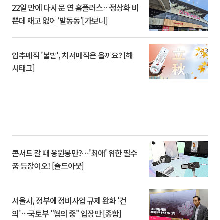
22일 만에 다시 문 연 홈플러스…정상화 바
쁜데 재고 없어 ‘발동동’[가보니]
입추매직 '불발', 처서매직은 올까요? [해
시태그]
콘서트 갈 때 응원봉만?⋯'최애' 위한 필수
품 등장이오! [솔드아웃]
서울시, 정부에 정비사업 규제 완화 '건
의'⋯국토부 "협의 중" 입장만 [종합]