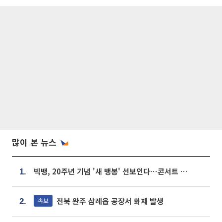
많이 본 뉴스
빅뱅, 20주년 기념 '새 뱅봉' 선보인다⋯콘서트 앞두고 팝업 개최
1.
전북 완주 삼례읍 공장서 화재 발생
속보
2.