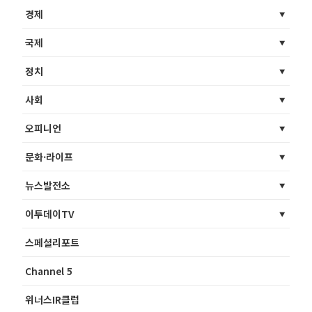
경제
국제
정치
사회
오피니언
문화·라이프
뉴스발전소
이투데이TV
스페셜리포트
Channel 5
위너스IR클럽