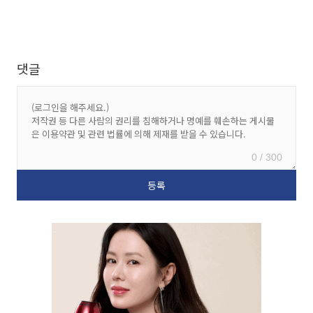
댓글
0 / 300