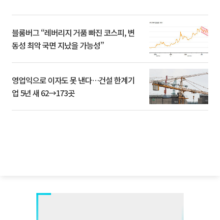
블룸버그 “레버리지 거품 빠진 코스피, 변
동성 최악 국면 지났을 가능성”
영업익으로 이자도 못 낸다…건설 한계기
업 5년 새 62→173곳