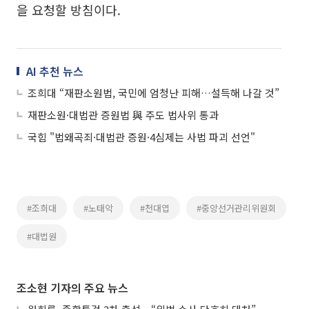
을 요청할 방침이다.
AI 추천 뉴스
조희대 “재판소원법, 국민에 엄청난 피해…설득해 나갈 것”
재판소원·대법관 증원법 與 주도 법사위 통과
국힘 "법왜곡죄·대법관 증원·4심제는 사법 파괴 선언"
#조희대
#노태악
#천대엽
#중앙선거관리위원회
#대법원
조소현 기자의 주요 뉴스