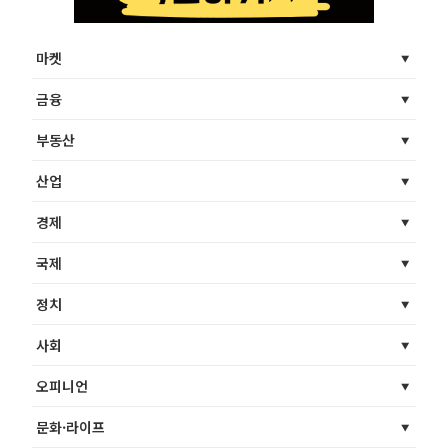
마켓
금융
부동산
산업
경제
국제
정치
사회
오피니언
문화·라이프