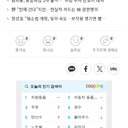
원희룡, 종합특검 2차 출석…“위법 수사 단호히 대처”
野 “헌재 간다”지만…현실적 카드는 檢 권한쟁의
정성호 “형소법 개정, 빛의 속도…부작용 생기면 빨리 고쳐야”
0
0
0
0
좋아요
화나요
슬퍼요
추가취재 원해요