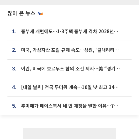
많이 본 뉴스
종부세 개편에도…1·3주택 종부세 격차 2028년부터 확대
1.
미국, 가상자산 포괄 규제 속도…상원, ‘클래리티법’ 9월 절차투표 추진
2.
이란, 미국에 호르무즈 합의 조건 제시…美 “경기 아직 안 끝나” [종합]
3.
[내일 날씨] 전국 무더위 계속…10일 낮 최고 34도 육박
4.
추미애가 페이스북서 네 번 재정을 말한 이유…7700억 추경 열쇠는 도의회에
5.